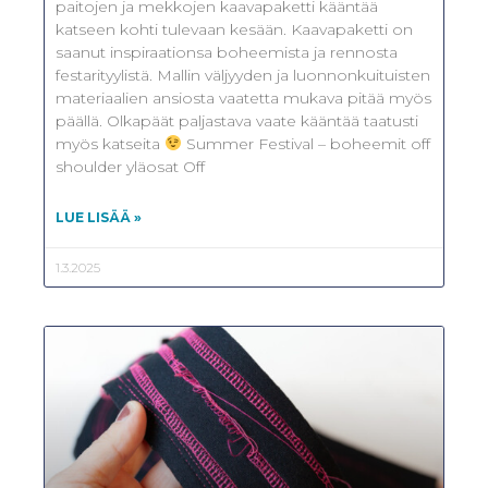
paitojen ja mekkojen kaavapaketti kääntää
katseen kohti tulevaan kesään. Kaavapaketti on
saanut inspiraationsa boheemista ja rennosta
festarityylistä. Mallin väljyyden ja luonnonkuituisten
materiaalien ansiosta vaatetta mukava pitää myös
päällä. Olkapäät paljastava vaate kääntää taatusti
myös katseita
Summer Festival – boheemit off
shoulder yläosat Off
LUE LISÄÄ »
1.3.2025