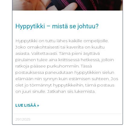
Hyppytikki – mistä se johtuu?
Hyppytikki on tuttu lähes kaikille ompelijoille.
Joko omakohtaisesti tai kaverilta on kuultu
asiasta. Valitettavasti. Tämä pieni äsyttävä
pirulainen tulee aina kriittisessä hetkessä, jolloin
ratkoja pääsee purkuhommiin. Tässä
postauksessa paneudutaan hyppytikkien sielun
elämään niin synnyn kuin estämisen suhteen. Jos
olet jo törmännyt hyppytikkeihin, tämä postaus
on juuri sinulle. Jatkahan siis lukemista.
LUE LISÄÄ »
29.1.2025