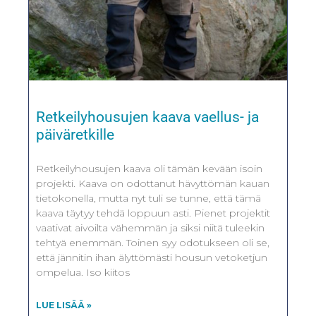
Retkeilyhousujen kaava vaellus- ja
päiväretkille
Retkeilyhousujen kaava oli tämän kevään isoin
projekti. Kaava on odottanut hävyttömän kauan
tietokonella, mutta nyt tuli se tunne, että tämä
kaava täytyy tehdä loppuun asti. Pienet projektit
vaativat aivoilta vähemmän ja siksi niitä tuleekin
tehtyä enemmän. Toinen syy odotukseen oli se,
että jännitin ihan älyttömästi housun vetoketjun
ompelua. Iso kiitos
LUE LISÄÄ »