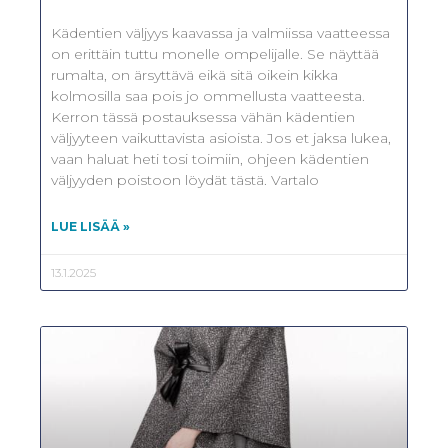
Kädentien väljyys kaavassa ja valmiissa vaatteessa
on erittäin tuttu monelle ompelijalle. Se näyttää
rumalta, on ärsyttävä eikä sitä oikein kikka
kolmosilla saa pois jo ommellusta vaatteesta.
Kerron tässä postauksessa vähän kädentien
väljyyteen vaikuttavista asioista. Jos et jaksa lukea,
vaan haluat heti tosi toimiin, ohjeen kädentien
väljyyden poistoon löydät tästä. Vartalo
LUE LISÄÄ »
13.1.2025