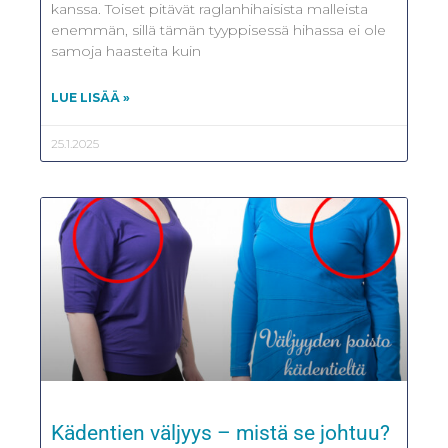
kanssa. Toiset pitävät raglanhihaisista malleista
enemmän, sillä tämän tyyppisessä hihassa ei ole
samoja haasteita kuin
LUE LISÄÄ »
25.1.2025
Kädentien väljyys – mistä se johtuu?