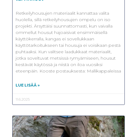
Retkeilyhousujen materiaalit kannattaa valita
huolella, sillä retkeilyhousujen ompelu on iso
projekti. Ärsyttäisi suunnattomasti, kun vaivalla
ommellut housut hajoaisivat ensimmäisellä
käyttökerralla, kangas ei sovellukkaan
käyttötarkoitukseen tai housuja ei voisikaan pestä
puhtaaksi. Kun valitsee laadukkaat materiaalit,
jotka soveltuvat metsissä rymyämiseen, housut
kestävät käytössä ja niistä on iloa vuosiksi
eteenpäin. Kooste postauksesta: Mallikappaleissa
LUE LISÄÄ »
11.6.2025