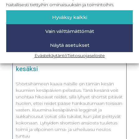
haitallisesti tiettyihin ominaisuuksiin ja toimintoihin.
Hyväksy kaikki
Vain välttämättömät
Näytä asetukset
Evästekäytäntö
Tietosuojaseloste
Shortsihameen kaava naisille
kesäksi
Shortsihameen kaava naisille on tämän kesän
kuumien kesäpäivien pelastus. Tänä kesänä voit
unohtaa hikoavat reidet, sillä lyhyet shortsit pitävät
huolen, ettei reidet pääse hankautumaan toisiaan
vasten. Kuumina kesäpäivinä legginsit ja
sukkahousut voivat olla tukalat, kun jalat peittyvät
kokonaan. Lyhyiden shortsien ansiosta tuuletus
toimii ja vilpoinen uima- ja urheiluasu neulos
tuntuu