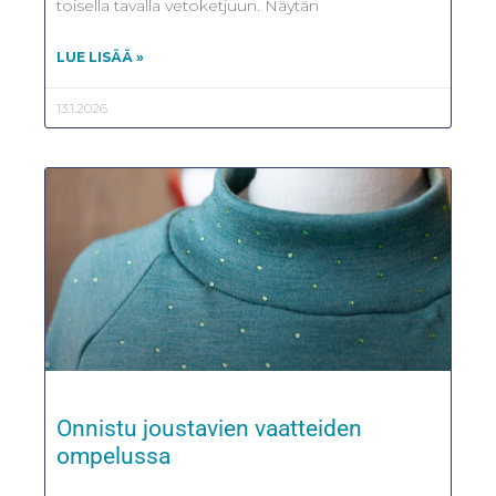
toisella tavalla vetoketjuun. Näytän
LUE LISÄÄ »
13.1.2026
Onnistu joustavien vaatteiden
ompelussa