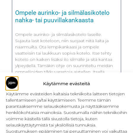
Ompele aurinko- ja silmälasikotelo
nahka- tai puuvillakankaasta
Ompele aurinko- ja silmälasikotelo laseille.
Sujauta lasit koteloon, niin suojaat niitä lialta ja
naarmuilta. Ota lempikankaasi ja ompele
vaatteisiin tai laukkuun sopiva kotelo. Itse tehty
kotelo on kaiken lisäksi ilo silmälle ja sitä kantaa
ylpeydellä. Tämäkin ohje on suunniteltu meidän
ompelijoiden tilkkuvarastoja ajatellen. Itsellä
ainakin tilkkulaatikot pursuavat yli ja oikein
Käytämme evästeitä
LUE LISÄÄ »
Käytämme evästeiden kaltaisia tekniikoita laitteen tietojen
tallentamiseen ja/tai käyttämiseen. Teemme tämän
13.5.2025
parantaaksemme selauskokemusta ja näyttääksemme
henkilökohtaisia mainoksia. Suostumalla näihin tekniikoihin
voimme käsitellä tällä sivustolla tietoja, kuten
selauskäyttäytymistä tai yksilöllisiä tunnuksia.
Suostumuksen epääminen tai peruuttaminen voi vaikuttaa