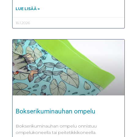
LUE LISÄÄ »
16.1.2026
Bokserikuminauhan ompelu
Bokserikuminauhan ompelu onnistuu
ompelukoneella tai peitetikkikoneella.