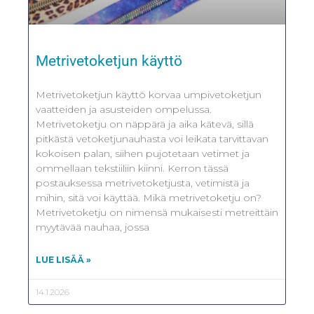
Metrivetoketjun käyttö
Metrivetoketjun käyttö korvaa umpivetoketjun
vaatteiden ja asusteiden ompelussa.
Metrivetoketju on näppärä ja aika kätevä, sillä
pitkästä vetoketjunauhasta voi leikata tarvittavan
kokoisen palan, siihen pujotetaan vetimet ja
ommellaan tekstiiliin kiinni. Kerron tässä
postauksessa metrivetoketjusta, vetimistä ja
mihin, sitä voi käyttää. Mikä metrivetoketju on?
Metrivetoketju on nimensä mukaisesti metreittäin
myytävää nauhaa, jossa
LUE LISÄÄ »
14.1.2026