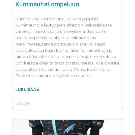
Kuminauhat ompeluun
Kuminauhat ompeluun, sillä erityyppisiä
kuminauhoja löytyy joka lähtöön kaikenlaisissa
väreissä, kuoseissa ja eri levyisenä. Jos sormi
meinaa mennä suuhun kuminauhojen
maailmassa, tämä postaus on sinulle. Tässä
postauksessa käyn läpi erilaisia kuminauhoja ja
niiden käyttökohteita. Kuminauhojen ompeluun
voit katsoa ohjeita tästä postauksesta. Alla on lista
postauksen kuminauhoista Perus kuminauha
Bokserikuminauha Nyörikuminauha
LUE LISÄÄ »
12.3.2025