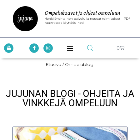
Ompelukaavat ja ohjeet ompeluun
Henkilökohtainen palvelu ja nopeat toimitukset – PDF-
kaavat saat käyttöösi heti
0
Etusivu
/ Ompelublogi
JUJUNAN BLOGI - OHJEITA JA
VINKKEJÄ OMPELUUN