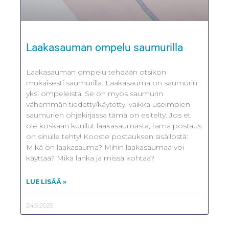
Laakasauman ompelu saumurilla
Laakasauman ompelu tehdään otsikon
mukaisesti saumurilla. Laakasauma on saumurin
yksi ompeleista. Se on myös saumurin
vähemmän tiedetty/käytetty, vaikka useimpien
saumurien ohjekirjassa tämä on esitelty. Jos et
ole koskaan kuullut laakasaumasta, tämä postaus
on sinulle tehty! Kooste postauksen sisällöstä:
Mikä on laakasauma? Mihin laakasaumaa voi
käyttää? Mikä lanka ja missä kohtaa?
LUE LISÄÄ »
24.9.2025