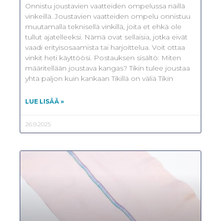
Onnistu joustavien vaatteiden ompelussa näillä
vinkeillä. Joustavien vaatteiden ompelu onnistuu
muutamalla teknisellä vinkillä, joita et ehkä ole
tullut ajatelleeksi. Nämä ovat sellaisia, jotka eivät
vaadi erityisosaamista tai harjoittelua. Voit ottaa
vinkit heti käyttöösi. Postauksen sisältö: Miten
määritellään joustava kangas? Tikin tulee joustaa
yhtä paljon kuin kankaan Tikillä on väliä Tikin
LUE LISÄÄ »
26.9.2025