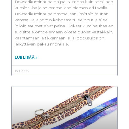
Bokserikuminauha on paksumpaa kuin tavallinen
kuminauha ja se ommellaan hieman eri tavalla.
Bokserikuminauha ommellaan limittäin reunan
kanssa. Tällä tavoin kohdasta tulee ohut ja sileä,
jolloin saumat eivät paina. Bokserikuminauhaa en
suosittele ompelemaan oikeat puolet vastakkain,
kääntämään ja tikkamaan, sillä lopputulos on
järkyttävän paksu möhkäle.
LUE LISÄÄ »
14.1.2026