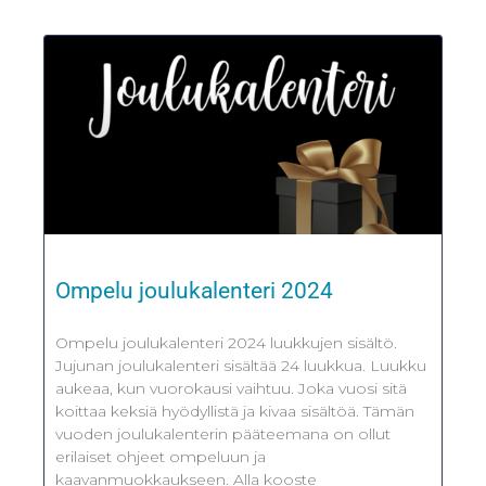
Ompelu joulukalenteri 2024
Ompelu joulukalenteri 2024 luukkujen sisältö.
Jujunan joulukalenteri sisältää 24 luukkua. Luukku
aukeaa, kun vuorokausi vaihtuu. Joka vuosi sitä
koittaa keksiä hyödyllistä ja kivaa sisältöä. Tämän
vuoden joulukalenterin pääteemana on ollut
erilaiset ohjeet ompeluun ja
kaavanmuokkaukseen. Alla kooste