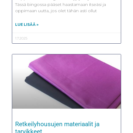
Tässä bingossa pääset haastamaan itseäsi ja
oppimaan uutta, jos olet tähän asti ollut
LUE LISÄÄ »
1.7.2025
Retkeilyhousujen materiaalit ja
tarvikkeet