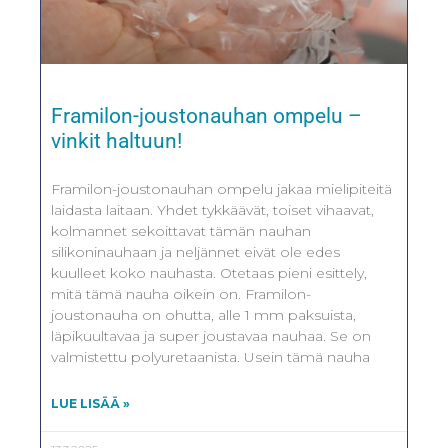
Framilon-joustonauhan ompelu –
vinkit haltuun!
Framilon-joustonauhan ompelu jakaa mielipiteitä
laidasta laitaan. Yhdet tykkäävät, toiset vihaavat,
kolmannet sekoittavat tämän nauhan
silikoninauhaan ja neljännet eivät ole edes
kuulleet koko nauhasta. Otetaas pieni esittely,
mitä tämä nauha oikein on. Framilon-
joustonauha on ohutta, alle 1 mm paksuista,
läpikuultavaa ja super joustavaa nauhaa. Se on
valmistettu polyuretaanista. Usein tämä nauha
LUE LISÄÄ »