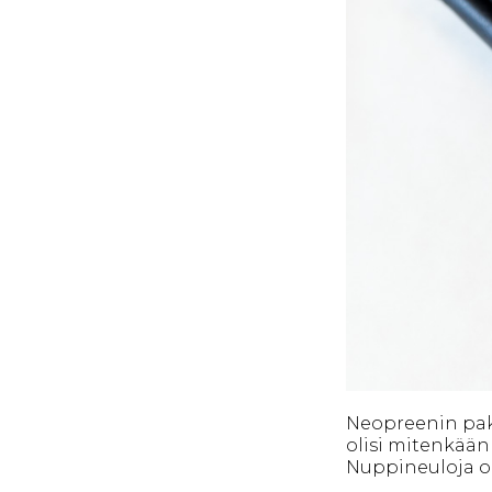
Neopreenin paks
olisi mitenkään 
Nuppineuloja oli 