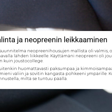
linta ja neopreenin leikkaaminen
suunnitelma neopreenihousujen mallista oli valmis, ol
aavalla lähden liikkeelle. Käyttämäni neopreeni oli j
 kuin joustocollege.
kuitenkin huomattavasti paksumpaa ja kimmoisampaa 
ieni väliin ja sovitin kangasta pohkeeni ympärille. 
nustella, miltä se tuntuu päällä.