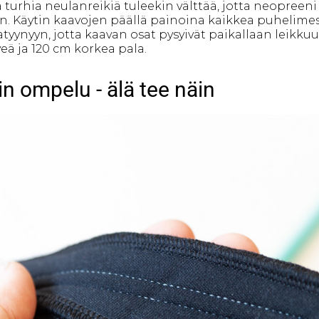
turhia neulanreikiä tuleekin välttää, jotta neopreeni p
. Käytin kaavojen päällä painoina kaikkea puhelimest
yynyyn, jotta kaavan osat pysyivät paikallaan leikkuu
eveä ja 120 cm korkea pala.
n ompelu - älä tee näin