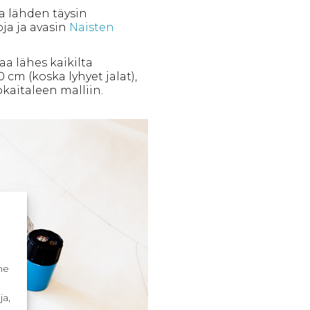
a lähden täysin
ja ja avasin
Naisten
a lähes kaikilta
 cm (koska lyhyet jalat),
ökaitaleen malliin.
me
ja,