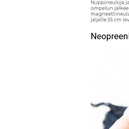
Nuppineuloja ja 
ompelun jälkeen
magneettineulat
jäljelle 55 cm l
Neopreeni