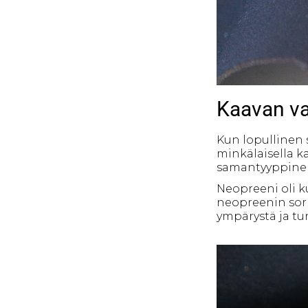
Kaavan va
Kun lopullinen 
minkälaisella k
samantyyppinen
Neopreeni oli 
neopreenin sorm
ympärystä ja tun