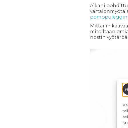
Aikani pohdittu
vartalonmyötäis
pomppuleggins
Mittailin kaava
mitoiltaan omia 
nostin vyötäröä 
Kä
ta
se
Su