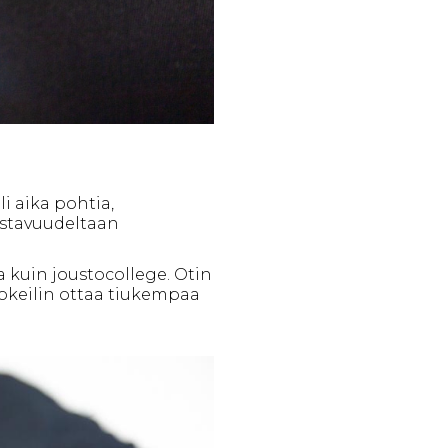
i aika pohtia,
oustavuudeltaan
kuin joustocollege. Otin
Kokeilin ottaa tiukempaa