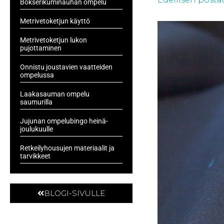
Bokserikuminauhan ompelu
Metrivetoketjun käyttö
Metrivetoketjun lukon
pujottaminen
Onnistu joustavien vaatteiden
ompelussa
Laakasauman ompelu
saumurilla
Jujunan ompelubingo heinä-
joulukuulle
Retkeilyhousujen materiaalit ja
tarvikkeet
BLOGI-SIVULLE