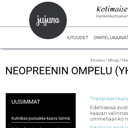
Kotimaise
Henkilökohtainen 
UUTUUDET
OMPELUKAAVA
Etusivu
/
Blogi
/ Ne
NEOPREENIN OMPELU (Y
*neopreenikanga
UUSIMMAT
Edellisessä pos
kaavan valinnas
Kulmikas pussukka kaava Särmä
ommellaanko n
Edellisen posta