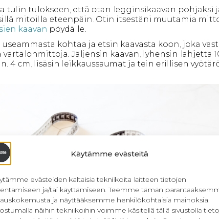
a tulin tulokseen, että otan legginsikaavan pohjaksi j
illä mitoilla eteenpäin. Otin itsestäni muutamia mitto
ien kaavan
pöydälle.
a useammasta kohtaa ja etsin kaavasta koon, joka vasta
vartalonmittoja. Jäljensin kaavan, lyhensin lahjetta 10
n. 4 cm, lisäsin leikkaussaumat ja tein erillisen vyötär
Käytämme evästeitä
ytämme evästeiden kaltaisia tekniikoita laitteen tietojen
llentamiseen ja/tai käyttämiseen. Teemme tämän parantaaksem
lauskokemusta ja näyttääksemme henkilökohtaisia mainoksia.
ostumalla näihin tekniikoihin voimme käsitellä tällä sivustolla tieto