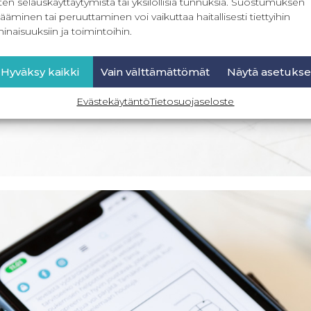
ten selauskäyttäytymistä tai yksilöllisiä tunnuksia. Suostumuksen
ääminen tai peruuttaminen voi vaikuttaa haitallisesti tiettyihin
inaisuuksiin ja toimintoihin.
Hyväksy kaikki
Vain välttämättömät
Näytä asetukse
Evästekäytäntö
Tietosuojaseloste