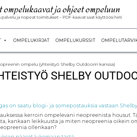
t ompelukaavat ja ohjeet ompeluun
palvelu ja nopeat toimitukset – PDF-kaavat saat käyttöösi heti
T
OMPELUKIRJAT
OMPELUKURSSIT
OMPELUTARVI
opreenin ompelu (yhteistyö Shelby Outdoorin kanssa)
HTEISTYÖ SHELBY OUTDOO
s on saatu blogi- ja somepostauksia vastaan Shelby
tauksessa kerroin ompelevani neopreenista housut. T
ta, kankaan leikkuusta ja miten neopreenia oikein o
eopreenia ollenkaan?
uksen pääset lukemaan tästä.