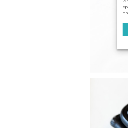
ku
ep
om