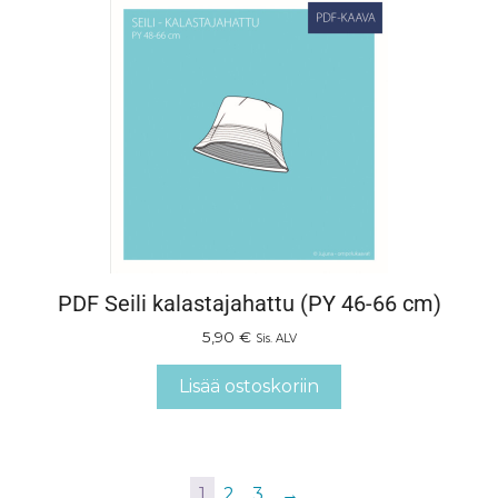
PDF Seili kalastajahattu (PY 46-66 cm)
5,90
€
Sis. ALV
Lisää ostoskoriin
1
2
3
→