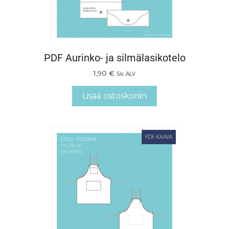
PDF Aurinko- ja silmälasikotelo
1,90
€
Sis. ALV
Lisää ostoskoriin