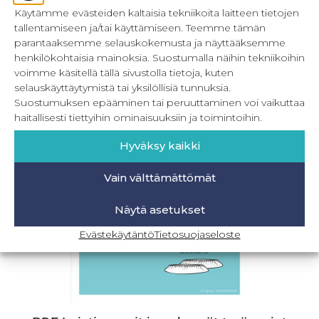
Käytämme evästeiden kaltaisia tekniikoita laitteen tietojen
PDF Hiusdonitsi
tallentamiseen ja/tai käyttämiseen. Teemme tämän
parantaaksemme selauskokemusta ja näyttääksemme
0,00
€
Sis. ALV
henkilökohtaisia mainoksia. Suostumalla näihin tekniikoihin
voimme käsitellä tällä sivustolla tietoja, kuten
Lisää ostoskoriin
selauskäyttäytymistä tai yksilöllisiä tunnuksia.
Suostumuksen epääminen tai peruuttaminen voi vaikuttaa
haitallisesti tiettyihin ominaisuuksiin ja toimintoihin.
Hyväksy kaikki
Vain välttämättömät
Näytä asetukset
Evästekäytäntö
Tietosuojaseloste