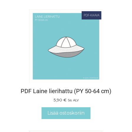
PDF Laine lierihattu (PY 50-64 cm)
5,90
€
Sis. ALV
Lisää ostoskoriin