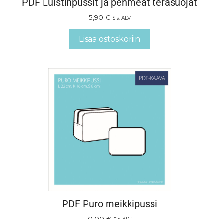
PDF Luistinpussit ja pehmeät teräsuojat
5,90
€
Sis. ALV
Lisää ostoskoriin
PDF Puro meikkipussi
0,00
€