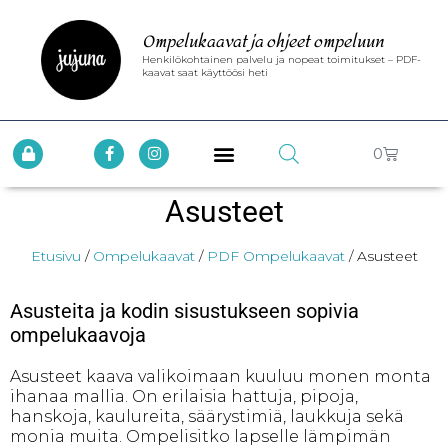
Ompelukaavat ja ohjeet ompeluun
Henkilökohtainen palvelu ja nopeat toimitukset – PDF-
kaavat saat käyttöösi heti
0
Asusteet
Etusivu
/
Ompelukaavat
/
PDF Ompelukaavat
/ Asusteet
Asusteita ja kodin sisustukseen sopivia
ompelukaavoja
Asusteet kaava valikoimaan kuuluu monen monta
ihanaa mallia. On erilaisia hattuja, pipoja,
hanskoja, kaulureita, säärystimiä, laukkuja sekä
monia muita. Ompelisitko lapselle lämpimän