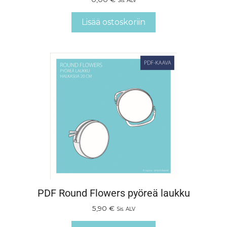
Sis. ALV
Lisää ostoskoriin
PDF Round Flowers pyöreä laukku
5,90
€
Sis. ALV