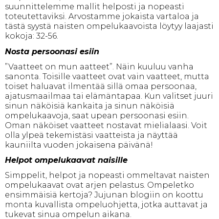
suunnittelemme mallit helposti ja nopeasti
toteutettaviksi. Arvostamme jokaista vartaloa ja
tästä syystä naisten ompelukaavoista löytyy laajasti
kokoja: 32-56.
Nosta persoonasi esiin
”Vaatteet on mun aatteet”. Näin kuuluu vanha
sanonta. Toisille vaatteet ovat vain vaatteet, mutta
toiset haluavat ilmentää sillä omaa persoonaa,
ajatusmaailmaa tai elämäntapaa. Kun valitset juuri
sinun näköisiä kankaita ja sinun näköisiä
ompelukaavoja, saat upean persoonasi esiin.
Oman näköiset vaatteet nostavat mielialaasi. Voit
olla ylpeä tekemistäsi vaatteista ja näyttää
kauniilta vuoden jokaisena päivänä!
Helpot ompelukaavat naisille
Simppelit, helpot ja nopeasti ommeltavat naisten
ompelukaavat ovat arjen pelastus. Ompeletko
ensimmäisiä kertoja? Jujunan blogiin on koottu
monta kuvallista ompeluohjetta, jotka auttavat ja
tukevat sinua ompelun aikana.