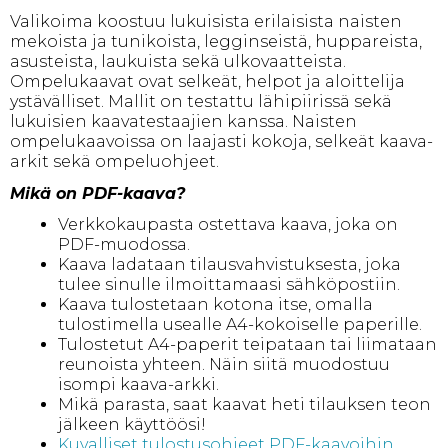
Valikoima koostuu lukuisista erilaisista naisten
mekoista ja tunikoista, legginseistä, huppareista,
asusteista, laukuista sekä ulkovaatteista.
Ompelukaavat ovat selkeät, helpot ja aloittelija
ystävälliset. Mallit on testattu lähipiirissä sekä
lukuisien kaavatestaajien kanssa. Naisten
ompelukaavoissa on laajasti kokoja, selkeät kaava-
arkit sekä ompeluohjeet.
Mikä on PDF-kaava?
Verkkokaupasta ostettava kaava, joka on
PDF-muodossa.
Kaava ladataan tilausvahvistuksesta, joka
tulee sinulle ilmoittamaasi sähköpostiin.
Kaava tulostetaan kotona itse, omalla
tulostimella usealle A4-kokoiselle paperille.
Tulostetut A4-paperit teipataan tai liimataan
reunoista yhteen. Näin siitä muodostuu
isompi kaava-arkki.
Mikä parasta, saat kaavat heti tilauksen teon
jälkeen käyttöösi!
Kuvalliset tulostusohjeet PDF-kaavoihin