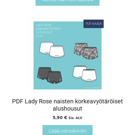
PDF Lady Rose naisten korkeavyötäröiset
alushousut
5,90
€
Sis. ALV
Lisää ostoskoriin