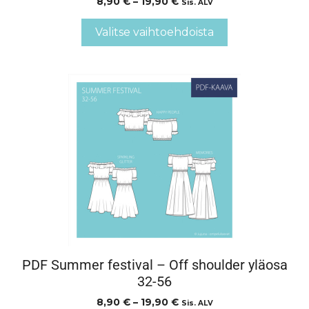
8,90
€
–
19,90
€
Sis. ALV
Valitse vaihtoehdoista
PDF Summer festival – Off shoulder yläosa
32-56
8,90
€
–
19,90
€
Sis. ALV