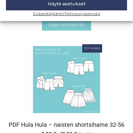
PDF Naisten retkeilyhousut 32-56
Näytä asetukset
17,90
€
Sis. ALV
Evästekäytäntö
Tietosuojaseloste
Lisää ostoskoriin
PDF Hula Hula – naisten shortsihame 32-56