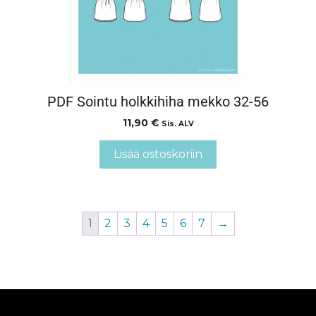
PDF Sointu holkkihiha mekko 32-56
11,90
€
Sis. ALV
Lisää ostoskoriin
1
2
3
4
5
6
7
→