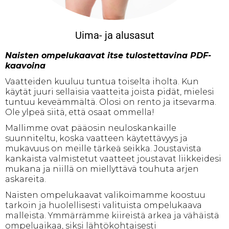
Uima- ja alusasut
Naisten ompelukaavat itse tulostettavina PDF-
kaavoina
Vaatteiden kuuluu tuntua toiselta iholta. Kun
käytät juuri sellaisia vaatteita joista pidät, mielesi
tuntuu keveämmältä. Olosi on rento ja itsevarma.
Ole ylpeä siitä, että osaat ommella!
Mallimme ovat pääosin neuloskankaille
suunniteltu, koska vaatteen käytettävyys ja
mukavuus on meille tärkeä seikka. Joustavista
kankaista valmistetut vaatteet joustavat liikkeidesi
mukana ja niillä on miellyttävä touhuta arjen
askareita.
Naisten ompelukaavat valikoimamme koostuu
tarkoin ja huolellisesti valituista ompelukaava
malleista. Ymmärrämme kiireistä arkea ja vähäistä
ompeluaikaa, siksi lähtökohtaisesti