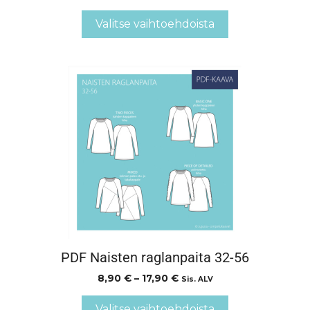
Valitse vaihtoehdoista
PDF Naisten raglanpaita 32-56
8,90
€
–
17,90
€
Sis. ALV
Valitse vaihtoehdoista