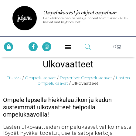
Ompelukaavat ja ohjeet ompeluun
Henkilökohtainen palvelu ja nopeat toimitukset – PDF-
kaavat saat käyttöösi heti
0
Ulkovaatteet
Etusivu
/
Ompelukaavat
/
Paperiset Ompelukaavat
/
Lasten
ompelukaavat
/ Ulkovaatteet
Ompele lapselle hiekkalaatikon ja kadun
siisteimmät ulkovaatteet helpoilla
ompelukaavoilla!
Lasten ulkovaatteiden ompelukaavat valikoimasta
löydät hyväksi todetut, useita satoja kertoja