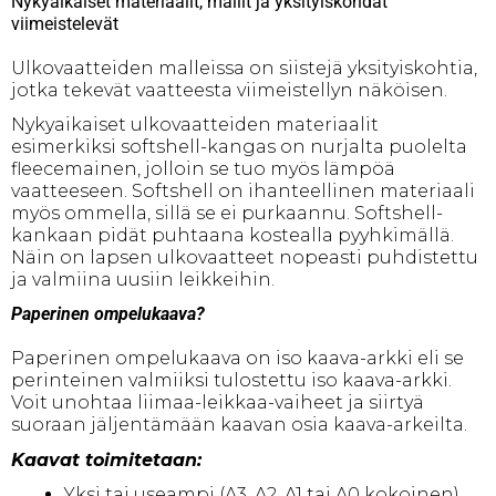
Nykyaikaiset materiaalit, mallit ja yksityiskohdat
viimeistelevät
Ulkovaatteiden malleissa on siistejä yksityiskohtia,
jotka tekevät vaatteesta viimeistellyn näköisen.
Nykyaikaiset ulkovaatteiden materiaalit
esimerkiksi softshell-kangas on nurjalta puolelta
fleecemainen, jolloin se tuo myös lämpöä
vaatteeseen. Softshell on ihanteellinen materiaali
myös ommella, sillä se ei purkaannu. Softshell-
kankaan pidät puhtaana kostealla pyyhkimällä.
Näin on lapsen ulkovaatteet nopeasti puhdistettu
ja valmiina uusiin leikkeihin.
Paperinen ompelukaava?
Paperinen ompelukaava on iso kaava-arkki eli se
perinteinen valmiiksi tulostettu iso kaava-arkki.
Voit unohtaa liimaa-leikkaa-vaiheet ja siirtyä
suoraan jäljentämään kaavan osia kaava-arkeilta.
Kaavat toimitetaan:
Yksi tai useampi (A3, A2, A1 tai A0 kokoinen)