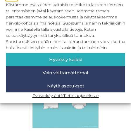
Käytämme evästeiden kaltaisia tekniikoita laitteen tietojen
tallentamiseen ja/tai käyttämiseen. Teemme tämän
parantaaksemme selauskokemusta ja näyttääksemme
Lasten retkeilyhousut 104-164 cm
henkilökohtaisia mainoksia. Suostumalla näihin tekniikoihin
22,90
€
Sis. ALV
voimme käsitellä tällä sivustolla tietoja, kuten
selauskäyttäytymistä tai yksilöllisiä tunnuksia.
Lisää ostoskoriin
Suostumuksen epääminen tai peruuttaminen voi vaikuttaa
haitallisesti tiettyihin ominaisuuksiin ja toimintoihin.
Hyväksy kaikki
Vain välttämättömät
Näytä asetukset
Evästekäytäntö
Tietosuojaseloste