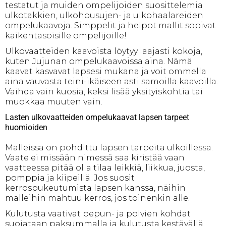
testatut ja muiden ompelijoiden suosittelemia
ulkotakkien, ulkohousujen- ja ulkohaalareiden
ompelukaavoja. Simppelit ja helpot mallit sopivat
kaikentasoisille ompelijoille!
Ulkovaatteiden kaavoista löytyy laajasti kokoja,
kuten Jujunan ompelukaavoissa aina. Nämä
kaavat kasvavat lapsesi mukana ja voit ommella
aina vauvasta teini-ikäiseen asti samoilla kaavoilla.
Vaihda vain kuosia, keksi lisää yksityiskohtia tai
muokkaa muuten vain.
Lasten ulkovaatteiden ompelukaavat lapsen tarpeet
huomioiden
Malleissa on pohdittu lapsen tarpeita ulkoillessa.
Vaate ei missään nimessä saa kiristää vaan
vaatteessa pitää olla tilaa leikkiä, liikkua, juosta,
pomppia ja kiipeillä. Jos suosit
kerrospukeutumista lapsen kanssa, näihin
malleihin mahtuu kerros, jos toinenkin alle.
Kulutusta vaativat pepun- ja polvien kohdat
suojataan paksummalla ja kulutusta kestävällä