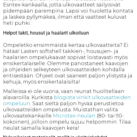
Esntex-kankaalla, jotta ulkovaatteet säilyisivät
pidempään parempina. Lapsi voi huoletta kontata
ja laskea pyllymäkeä, ilman että vaatteet kuluvat
heti puhki.
Helpot takit, housut ja haalarit ulkoiluun
Ompeletko ensimmäistä kertaa ulkovaatteita? Ei
hätää! Lasten softshell takkien-, housujen- ja
haalarien ompelukaavat sopivat loistavasti myös
ensikertalaiselle. Olemme panostaneet kaavojen
ja ohjeiden selkeyteen ulkovaatteiden kohdalla
entisestään. Ohjeet ovat saaneet paljon ylistystä ja
kehuja, myös ensikertalaisilta!
Malleissa ei ole vuoria, vaan reunat huolitellaan
alavaroilla. Kurkista
blogista vinkit ulkovaatteiden
ompeluun
. Saat sieltä paljon hyvää perustietoa
ulkovaatteiden ompelusta. Muistathan valita
ulkovaatekankaille
Microtex-neulan
(80- tai 90-
kokoinen), jolloin ompelu sujuu helpommin. Tilaa
neulat samalla kaavojen kera!