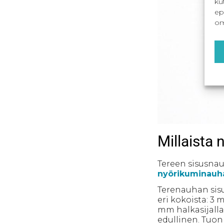
ku
ep
om
Millaista
Tereen sisusna
nyörikuminauh
Terenauhan sis
eri kokoista: 3 
mm halkasijalla 
edullinen. Tuon