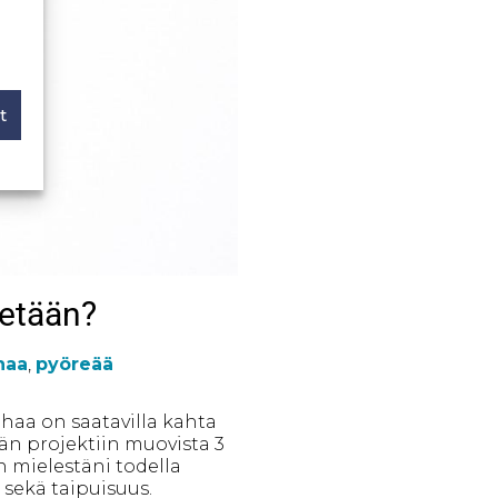
t
tetään?
haa
,
pyöreää
uhaa on saatavilla kahta
ähän projektiin muovista 3
n mielestäni todella
sekä taipuisuus.