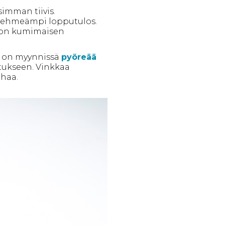
simman tiivis.
pehmeämpi lopputulos.
tuon kumimaisen
a on myynnissä
pyöreää
itukseen. Vinkkaa
uhaa.