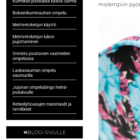
Kulmikas pussukka kaava Särmä
molempiin pyör
Bokserikuminauhan ompelu
Metrivetoketjun käyttö
Metrivetoketjun lukon
pujottaminen
Onnistu joustavien vaatteiden
ompelussa
Laakasauman ompelu
saumurilla
Jujunan ompelubingo heinä-
joulukuulle
Retkeilyhousujen materiaalit ja
tarvikkeet
BLOGI-SIVULLE