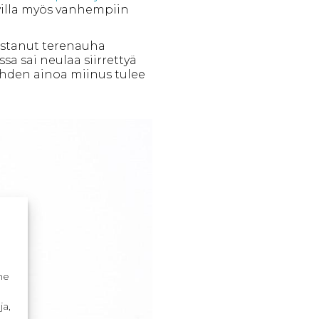
villa myös vanhempiin
mistanut terenauha
a sai neulaa siirrettyä
tehden ainoa miinus tulee
me
ja,