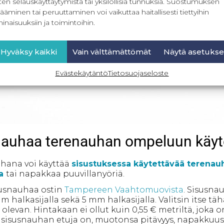
ten selauskäyttäytymistä tai yksilöllisiä tunnuksia. Suostumuksen
ääminen tai peruuttaminen voi vaikuttaa haitallisesti tiettyihin
inaisuuksiin ja toimintoihin.
Hyväksy kaikki
Vain välttämättömät
Näytä asetukse
Evästekäytäntö
Tietosuojaseloste
 nauhaa terenauhan ompeluun käy
uhana voi käyttää
sisustuksessa käytettävää terenau
a
tai napakkaa puuvillanyöriä.
usnauhaa ostin
Tampereen Vaahtomuovista
. Sisusna
mm halkasijalla sekä 5 mm halkasijalla. Valitsin itse t
olevan. Hintakaan ei ollut kuin 0,55 € metriltä, joka o
 sisusnauhan etuja on, muotonsa pitävyys, napakkuus 