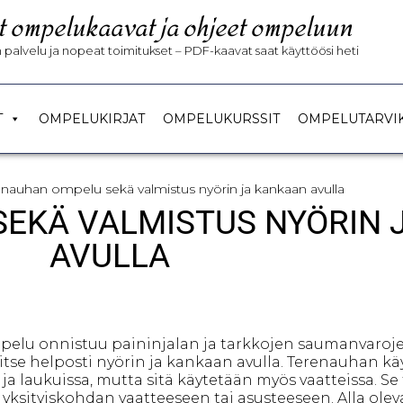
t ompelukaavat ja ohjeet ompeluun
palvelu ja nopeat toimitukset – PDF-kaavat saat käyttöösi heti
T
OMPELUKIRJAT
OMPELUKURSSIT
OMPELUTARVI
enauhan ompelu sekä valmistus nyörin ja kankaan avulla
EKÄ VALMISTUS NYÖRIN 
AVULLA
elu onnistuu paininjalan ja tarkkojen saumanvarojen
itse helposti nyörin ja kankaan avulla. Terenauhan käy
 ja laukuissa, mutta sitä käytetään myös vaatteissa. S
 yksityiskohdan vaatteeseen tai asusteeseen. Alla ole