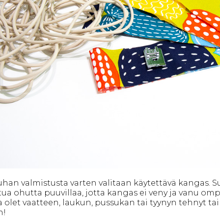
han valmistusta varten valitaan käytettävä kangas. S
tua ohutta puuvillaa, jotta kangas ei veny ja vanu om
a olet vaatteen, laukun, pussukan tai tyynyn tehnyt tai 
n!