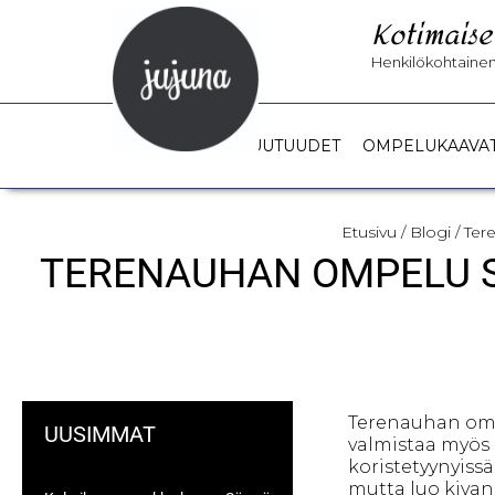
Kotimaise
Henkilökohtainen 
UUTUUDET
OMPELUKAAVA
Etusivu
/
Blogi
/ Ter
TERENAUHAN OMPELU S
Terenauhan omp
UUSIMMAT
valmistaa myös 
koristetyynyissä
mutta luo kivan