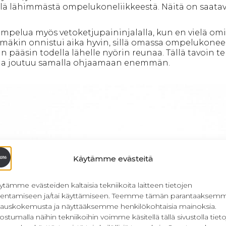
lä lähimmästä ompelukoneliikkeestä. Näitä on saata
ompelua myös vetoketjupaininjalalla, kun en vielä o
ämäkin onnistui aika hyvin, sillä omassa ompelukoneess
n pääsin todella lähelle nyörin reunaa. Tällä tavoin 
uhaa joutuu samalla ohjaamaan enemmän.
Käytämme evästeitä
ytämme evästeiden kaltaisia tekniikoita laitteen tietojen
llentamiseen ja/tai käyttämiseen. Teemme tämän parantaaksem
lauskokemusta ja näyttääksemme henkilökohtaisia mainoksia.
ostumalla näihin tekniikoihin voimme käsitellä tällä sivustolla tieto