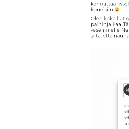
kannattaa kysel
koneisiin
Olen kokeillut 
paininjalkaa. T
vasemmalle. Näi
siitä, että na
Kä
ta
se
Su