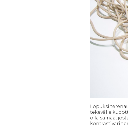
Lopuksi terenau
tekevälle kudot
olla samaa, jost
kontrastivärine