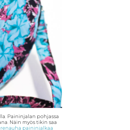
la. Paininjalan pohjassa
ana. Näin myös tikin saa
erenauha paininjalkaa