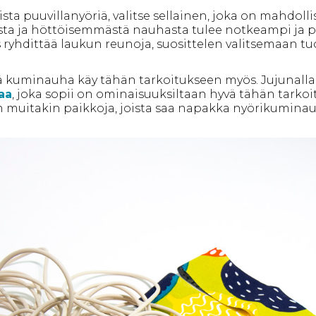
lista puuvillanyöriä, valitse sellainen, joka on mahdolli
 ja höttöisemmästä nauhasta tulee notkeampi ja 
s ryhdittää laukun reunoja, suosittelen valitsemaan 
 kuminauha käy tähän tarkoitukseen myös. Jujunall
aa
, joka sopii on ominaisuuksiltaan hyvä tähän tarko
n muitakin paikkoja, joista saa napakka nyörikumina