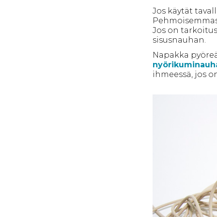
Jos käytät taval
Pehmoisemmasta
Jos on tarkoitu
sisusnauhan.
Napakka pyöreä
nyörikuminauh
ihmeessä, jos o