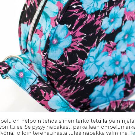
lu on helpoin tehdä siihen tarkoitetulla paininjalal
nyöri tulee. Se pysyy napakasti paikallaan ompelun aik
nyöriä, jolloin terenauhasta tulee napakka valmiina.
T