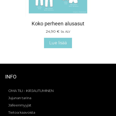
Koko perheen alusasut
24,90
€
Sis. ALV
Lue lisää
INFO
OMA TILI – KIRJAUTUMINEN
Jujunan tarina
Jälleenmyyjät
Tietoa kaavoista