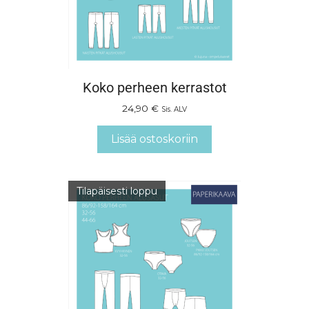
Koko perheen kerrastot
24,90
€
Sis. ALV
Lisää ostoskoriin
Tilapäisesti loppu