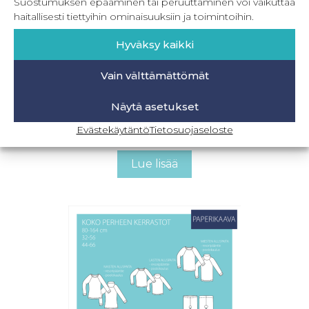
Suostumuksen epääminen tai peruuttaminen voi vaikuttaa
haitallisesti tiettyihin ominaisuuksiin ja toimintoihin.
Hyväksy kaikki
Vain välttämättömät
Näytä asetukset
Pyjama Party
Evästekäytäntö
Tietosuojaseloste
16,90
€
Sis. ALV
Lue lisää