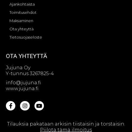
Ajankohtaista
Toimitusehdot
Maksaminen
Ota yhteyttä
Tietosuojaseloste
OTA YHTEYTTÄ
Jujuna Oy
Y-tunnus 3267825-4
info@jujuna.fi
www.jujuna.fi
Tilauksia pakataan arkisin tiistaisin ja torstaisin.
© Jujuna Oy || Web design by
Sivutaikuri Oy
Piilota tämä ilmoitus