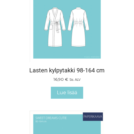
Lasten kylpytakki 98-164 cm
16,90
€
Sis. ALV
Lue lisää