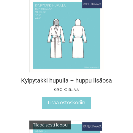
Kylpytakki hupulla – huppu lisäosa
6,90
€
Sis. ALV
Lisää ostoskoriin
Tilapäisesti loppu