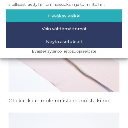
Laita ommeltu kappale avattuna eteesi tai
haitallisesti tiettyihin ominaisuuksiin ja toimintoihin.
pöydälle, kuten alla olevassa kuvassa.
Hyväksy kaikki
Vain välttämättömät
Näytä asetukset
Evästekäytäntö
Tietosuojaseloste
Ota kankaan molemmista reunoista kiinni.