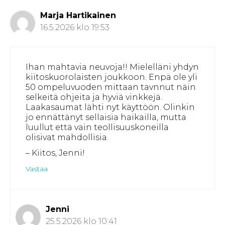
Marja Hartikainen
16.5.2026 klo 19:53
Ihan mahtavia neuvoja!! Mielelläni yhdyn
kiitoskuorolaisten joukkoon. Enpä ole yli
50 ompeluvuoden mittaan tavnnut näin
selkeitä ohjeita ja hyviä vinkkejä.
Laakasaumat lähti nyt käyttöön. Olinkin
jo ennättänyt sellaisia haikailla, mutta
luullut että vain teollisuuskoneilla
olisivat mahdollisia.
– Kiitos, Jenni!
Vastaa
Jenni
25.5.2026 klo 10:41