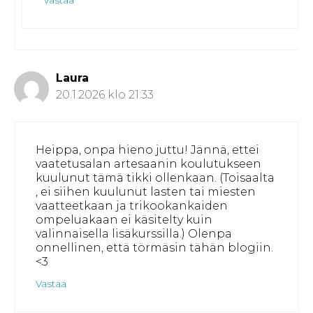
Vastaa
Laura
20.1.2026 klo 21:33
Heippa, onpa hieno juttu! Jännä, ettei
vaatetusalan artesaanin koulutukseen
kuulunut tämä tikki ollenkaan. (Toisaalta
, ei siihen kuulunut lasten tai miesten
vaatteetkaan ja trikookankaiden
ompeluakaan ei käsitelty kuin
valinnaisella lisäkurssilla.) Olenpa
onnellinen, että törmäsin tähän blogiin.
<3
Vastaa