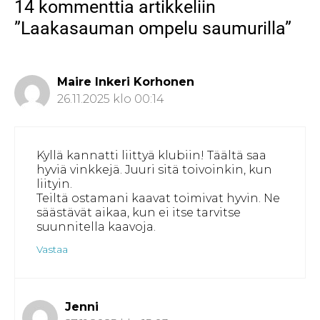
14 kommenttia artikkeliin
e
s
b
ö
r
A
o
p
”Laakasauman ompelu saumurilla”
e
p
o
o
s
p
k
s
t
t
i
Maire Inkeri Korhonen
26.11.2025 klo 00:14
Kyllä kannatti liittyä klubiin! Täältä saa
hyviä vinkkejä. Juuri sitä toivoinkin, kun
liityin.
Teiltä ostamani kaavat toimivat hyvin. Ne
säästävät aikaa, kun ei itse tarvitse
suunnitella kaavoja.
Vastaa
Jenni