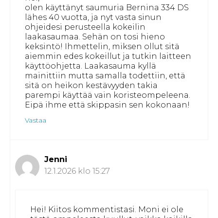
olen käyttänyt saumuria Bernina 334 DS
lähes 40 vuotta, ja nyt vasta sinun
ohjeidesi perusteella kokeilin
laakasaumaa. Sehän on tosi hieno
keksintö! Ihmettelin, miksen ollut sitä
aiemmin edes kokeillut ja tutkin laitteen
käyttöohjetta. Laakasauma kyllä
mainittiin mutta samalla todettiin, että
sitä on heikon kestävyyden takia
parempi käyttää vain koristeompeleena.
Eipä ihme että skippasin sen kokonaan!
Vastaa
Jenni
12.1.2026 klo 15:27
Hei! Kiitos kommentistasi. Moni ei ole