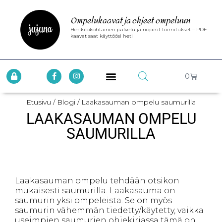
Ompelukaavat ja ohjeet ompeluun
Henkilökohtainen palvelu ja nopeat toimitukset – PDF-
kaavat saat käyttöösi heti
0
Etusivu
/
Blogi
/ Laakasauman ompelu saumurilla
LAAKASAUMAN OMPELU
SAUMURILLA
Laakasauman ompelu tehdään otsikon
mukaisesti saumurilla. Laakasauma on
saumurin yksi ompeleista. Se on myös
saumurin vähemmän tiedetty/käytetty, vaikka
useimpien saumurien ohjekirjassa tämä on