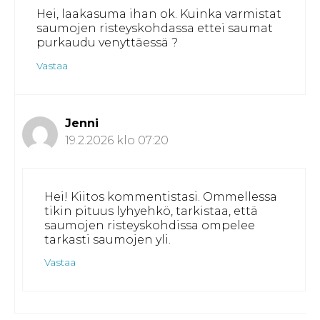
Hei, laakasuma ihan ok. Kuinka varmistat
saumojen risteyskohdassa ettei saumat
purkaudu venyttäessä ?
Vastaa
Jenni
19.2.2026 klo 07:20
Hei! Kiitos kommentistasi. Ommellessa
tikin pituus lyhyehkö, tarkistaa, että
saumojen risteyskohdissa ompelee
tarkasti saumojen yli.
Vastaa