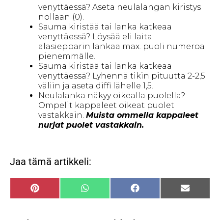
venyttäessä? Aseta neulalangan kiristys
nollaan (0).
Sauma kiristää tai lanka katkeaa
venyttäessä? Löysää eli laita
alasiepparin lankaa max. puoli numeroa
pienemmälle.
Sauma kiristää tai lanka katkeaa
venyttäessä? Lyhennä tikin pituutta 2-2,5
väliin ja aseta diffi lähelle 1,5.
Neulalanka näkyy oikealla puolella?
Ompelit kappaleet oikeat puolet
vastakkain.
Muista ommella kappaleet
nurjat puolet vastakkain.
Jaa tämä artikkeli:
P
W
F
S
i
h
a
ä
n
a
c
h
t
t
e
k