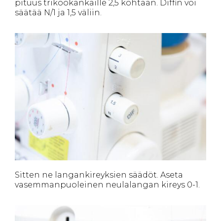
pituus trikookankaille 2,5 kohtaan. Diffin voi
säätää N/1 ja 1,5 väliin.
Sitten ne langankireyksien säädöt. Aseta
vasemmanpuoleinen neulalangan kireys 0-1.