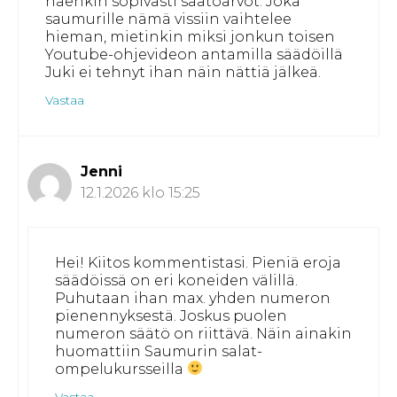
näenkin sopivasti säätöarvot. Joka
saumurille nämä vissiin vaihtelee
hieman, mietinkin miksi jonkun toisen
Youtube-ohjevideon antamilla säädöillä
Juki ei tehnyt ihan näin nättiä jälkeä.
Vastaa
Jenni
12.1.2026 klo 15:25
Hei! Kiitos kommentistasi. Pieniä eroja
säädöissä on eri koneiden välillä.
Puhutaan ihan max. yhden numeron
pienennyksestä. Joskus puolen
numeron säätö on riittävä. Näin ainakin
huomattiin Saumurin salat-
ompelukursseilla