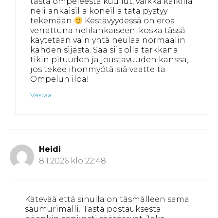
tästä ompeleesta kuullut, vaikka kaikilla
nelilankaisilla koneilla tätä pystyy
tekemään
Kestävyydessä on eroa
verrattuna nelilankaiseen, koska tässä
käytetään vain yhtä neulaa normaalin
kahden sijasta. Saa siis olla tarkkana
tikin pituuden ja joustavuuden kanssa,
jos tekee ihonmyötäisiä vaatteita.
Ompelun iloa!
Vastaa
Heidi
8.1.2026 klo 22:48
Kätevää että sinulla on täsmälleen sama
saumurimalli! Tästä postauksesta