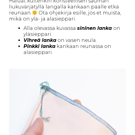
Haluat kuitenkin koristeellisen sauman
liukuvärjätyllä langalla kankaan päälle etkä
reunaan
Ota ohjekirja esille, jos et muista,
mikä on ylä- ja alasieppari.
Alla olevassa kuvassa
sininen lanka
on
yläsieppari.
Vihreä lanka
on vasen neula.
Pinkki lanka
kankaan reunassa on
alasieppari.