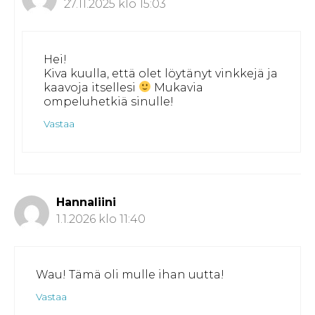
27.11.2025 klo 15:03
Hei!
Kiva kuulla, että olet löytänyt vinkkejä ja
kaavoja itsellesi
Mukavia
ompeluhetkiä sinulle!
Vastaa
Hannaliini
1.1.2026 klo 11:40
Wau! Tämä oli mulle ihan uutta!
Vastaa