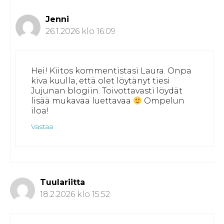
Jenni
26.1.2026 klo 16:09
Hei! Kiitos kommentistasi Laura. Onpa
kiva kuulla, että olet löytänyt tiesi
Jujunan blogiin. Toivottavasti löydät
lisää mukavaa luettavaa
Ompelun
iloa!
Vastaa
Tuulariitta
18.2.2026 klo 15:52