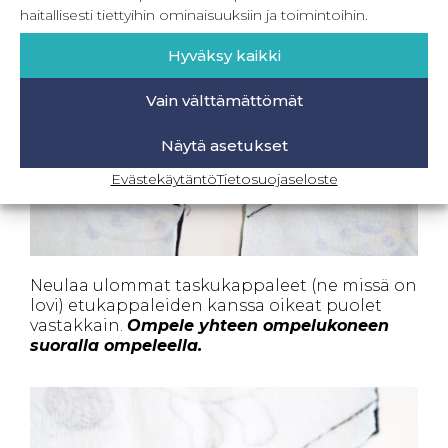
haitallisesti tiettyihin ominaisuuksiin ja toimintoihin.
Hyväksy kaikki
Vain välttämättömät
Näytä asetukset
Evästekäytäntö
Tietosuojaseloste
Neulaa ulommat taskukappaleet (ne missä on
lovi) etukappaleiden kanssa oikeat puolet
vastakkain.
Ompele yhteen ompelukoneen
suoralla ompeleella.