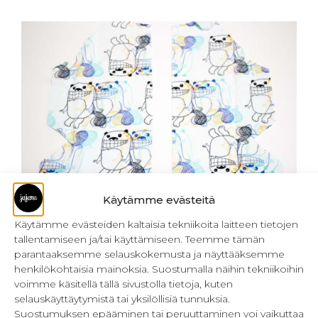
Käytämme evästeitä
Käytämme evästeiden kaltaisia tekniikoita laitteen tietojen
tallentamiseen ja/tai käyttämiseen. Teemme tämän
Aseta etukappaleet pöydälle oikea puoli
parantaaksemme selauskokemusta ja näyttääksemme
ylöspäin.
henkilökohtaisia mainoksia. Suostumalla näihin tekniikoihin
voimme käsitellä tällä sivustolla tietoja, kuten
selauskäyttäytymistä tai yksilöllisiä tunnuksia.
Suostumuksen epääminen tai peruuttaminen voi vaikuttaa