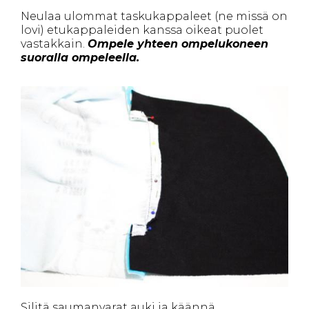
Neulaa ulommat taskukappaleet (ne missä on
lovi) etukappaleiden kanssa oikeat puolet
vastakkain.
Ompele yhteen ompelukoneen
suoralla ompeleella.
Silitä saumanvarat auki ja käännä