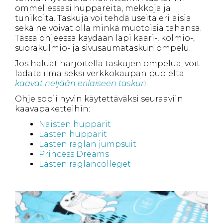
ommellessasi huppareita, mekkoja ja
tunikoita. Taskuja voi tehdä useita erilaisia
sekä ne voivat olla minkä muotoisia tahansa.
Tässä ohjeessa käydään läpi kaari-, kolmio-,
suorakulmio- ja sivusaumataskun ompelu.
Jos haluat harjoitella taskujen ompelua, voit
ladata ilmaiseksi verkkokaupan puolelta
kaavat neljään erilaiseen taskun
.
Ohje sopii hyvin käytettäväksi seuraaviin
kaavapaketteihin:
Naisten hupparit
Lasten hupparit
Lasten raglan jumpsuit
Princess Dreams
Lasten raglancolleget