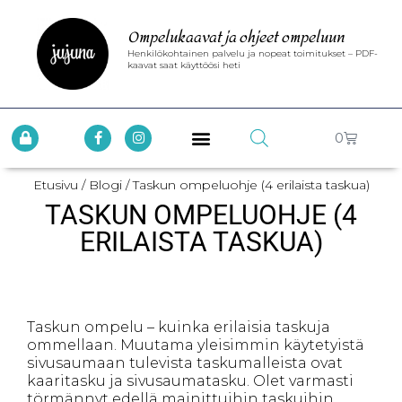
Ompelukaavat ja ohjeet ompeluun
Henkilökohtainen palvelu ja nopeat toimitukset – PDF-
kaavat saat käyttöösi heti
0
Etusivu
/
Blogi
/ Taskun ompeluohje (4 erilaista taskua)
TASKUN OMPELUOHJE (4
ERILAISTA TASKUA)
Taskun ompelu – kuinka erilaisia taskuja
ommellaan. Muutama yleisimmin käytetyistä
sivusaumaan tulevista taskumalleista ovat
kaaritasku ja sivusaumatasku. Olet varmasti
törmännyt edellä mainittuihin taskuihin