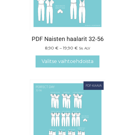
PDF Naisten haalarit 32-56
8,90
€
–
19,90
€
Sis. ALV
Valitse vaihtoehdoista