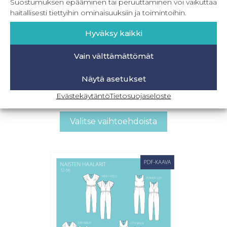
Suostumuksen epääminen tai peruuttaminen voi vaikuttaa
haitallisesti tiettyihin ominaisuuksiin ja toimintoihin.
Hyväksy kaikki
Vain välttämättömät
Näytä asetukset
PDF Naisten jumpsuit 32-56
Evästekäytäntö
Tietosuojaseloste
11,90
€
–
19,90
€
Sis. ALV
Valitse vaihtoehdoista