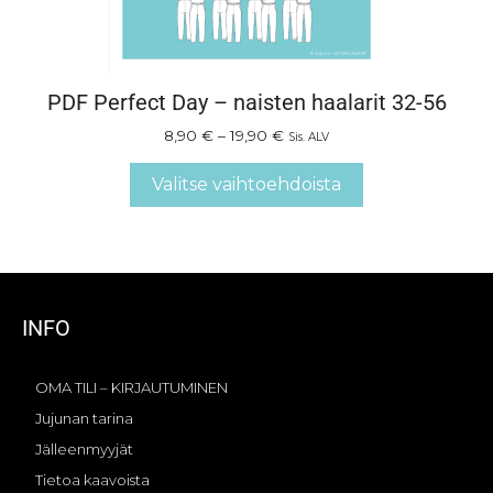
PDF Perfect Day – naisten haalarit 32-56
8,90
€
–
19,90
€
Sis. ALV
Valitse vaihtoehdoista
INFO
OMA TILI – KIRJAUTUMINEN
Jujunan tarina
Jälleenmyyjät
Tietoa kaavoista