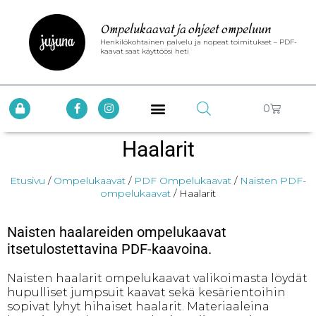
Ompelukaavat ja ohjeet ompeluun
Henkilökohtainen palvelu ja nopeat toimitukset – PDF-
kaavat saat käyttöösi heti
0
Haalarit
Etusivu
/
Ompelukaavat
/
PDF Ompelukaavat
/
Naisten PDF-
ompelukaavat
/ Haalarit
Naisten haalareiden ompelukaavat
itsetulostettavina PDF-kaavoina.
Naisten haalarit ompelukaavat valikoimasta löydät
hupulliset jumpsuit kaavat sekä kesärientoihin
sopivat lyhyt hihaiset haalarit. Materiaaleina