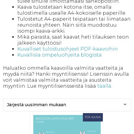
tulee sinulle ilmoittamaasi sähköpostiin.
Kaava tulostetaan kotona itse, omalla
tulostimella usealle A4-kokoiselle paperille.
Tulostetut A4-paperit teipataan tai liimataan
reunoista yhteen. Näin siitä muodostuu
isompi kaava-arkki.
Mikä parasta, saat kaavat heti tilauksen teon
jälkeen käyttöösi!
Kuvalliset tulostusohjeet PDF-kaavoihin
Kuvallisia ompeluohjeita blogista
Haluatko ommella kaavoilla valmiita vaatteita ja
myydä niitä? Hanki myyntilisenssi! Lisenssin avulla
voit valmistaa valmiita vaatteita ja asusteita
myyntiin. Lue myyntilisensseistä lisää
täällä
.