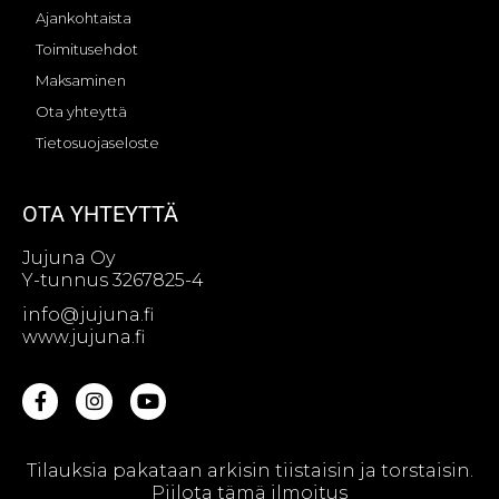
Ajankohtaista
Toimitusehdot
Maksaminen
Ota yhteyttä
Tietosuojaseloste
OTA YHTEYTTÄ
Jujuna Oy
Y-tunnus 3267825-4
info@jujuna.fi
www.jujuna.fi
Tilauksia pakataan arkisin tiistaisin ja torstaisin.
© Jujuna Oy || Web design by
Sivutaikuri Oy
Piilota tämä ilmoitus