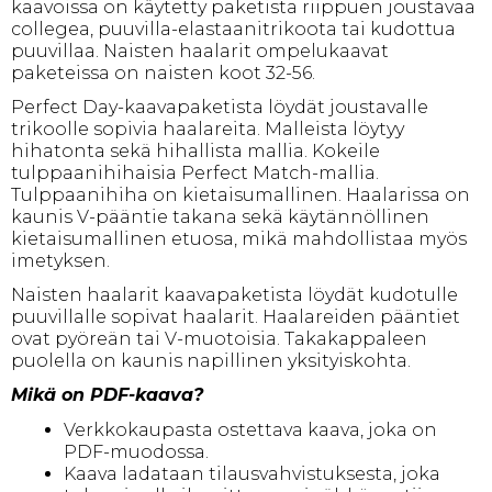
kaavoissa on käytetty paketista riippuen joustavaa
collegea, puuvilla-elastaanitrikoota tai kudottua
puuvillaa. Naisten haalarit ompelukaavat
paketeissa on naisten koot 32-56.
Perfect Day-kaavapaketista löydät joustavalle
trikoolle sopivia haalareita. Malleista löytyy
hihatonta sekä hihallista mallia. Kokeile
tulppaanihihaisia Perfect Match-mallia.
Tulppaanihiha on kietaisumallinen. Haalarissa on
kaunis V-pääntie takana sekä käytännöllinen
kietaisumallinen etuosa, mikä mahdollistaa myös
imetyksen.
Naisten haalarit kaavapaketista löydät kudotulle
puuvillalle sopivat haalarit. Haalareiden pääntiet
ovat pyöreän tai V-muotoisia. Takakappaleen
puolella on kaunis napillinen yksityiskohta.
Mikä on PDF-kaava?
Verkkokaupasta ostettava kaava, joka on
PDF-muodossa.
Kaava ladataan tilausvahvistuksesta, joka