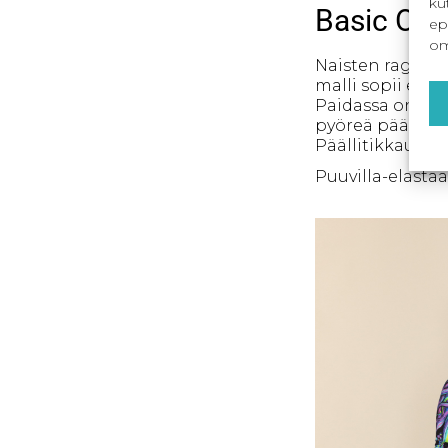
ku
Basic One 
ep
om
Naisten raglanp
malli sopii erit
Paidassa on pit
pyöreä pääntie o
Päällitikkaus p
Puuvilla-elastaa