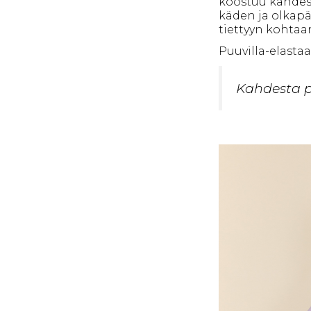
koostuu kahdes
käden ja olkapä
tiettyyn kohtaa
Puuvilla-elastaa
Kahdesta p