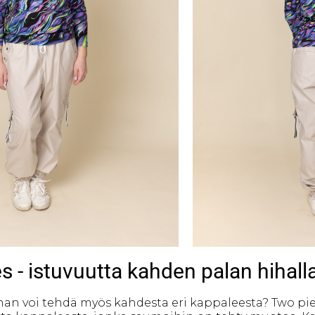
s - istuvuutta kahden palan hihall
hihan voi tehdä myös kahdesta eri kappaleesta? Two pi