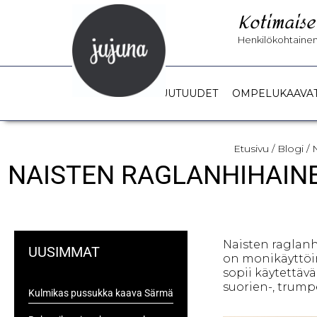
Kotimaise
Henkilökohtainen 
UUTUUDET
OMPELUKAAVA
Etusivu
/
Blogi
/ 
NAISTEN RAGLANHIHAINE
Naisten raglanh
UUSIMMAT
on monikäyttöin
sopii käytettäv
suorien-, trumpe
Kulmikas pussukka kaava Särmä