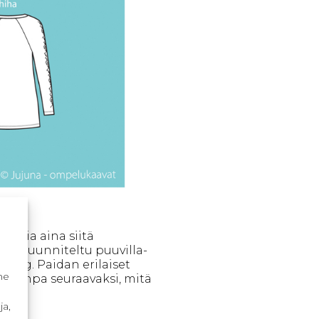
allia aina siitä
va on suunniteltu puuvilla-
230 g. Paidan erilaiset
me
ataanpa seuraavaksi, mitä
ja,