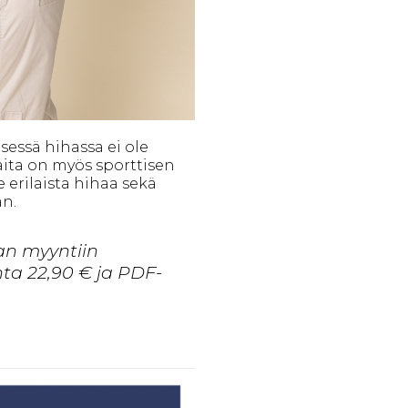
sessä hihassa ei ole
aita on myös sporttisen
 erilaista hihaa sekä
an.
an myyntiin
ta 22,90 € ja PDF-