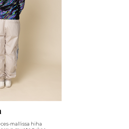
a
eces-mallissa hiha