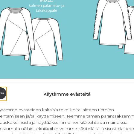
Käytämme evästeitä
ihainen trikoopaita kaavaan on suunniteltu neljä eri m
usmallista veikeisiin ja kauniisiin yksityiskohtiin. Kaa
ytämme evästeiden kaltaisia tekniikoita laitteen tietojen
le, jossa elastaania on 6-8 %. Kankaan neliöpaino 220-
llentamiseen ja/tai käyttämiseen. Teemme tämän parantaaksem
tuo vaihtelua ja monipuolisuutta kaavapakettiin. Kurk
lauskokemusta ja näyttääksemme henkilökohtaisia mainoksia.
avapaketti oikein sisältää.
ostumalla näihin tekniikoihin voimme käsitellä tällä sivustolla tieto