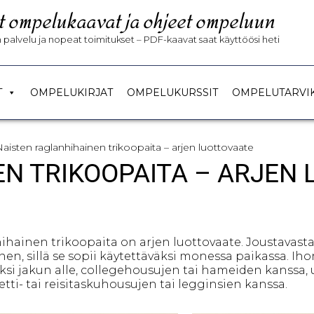
t ompelukaavat ja ohjeet ompeluun
palvelu ja nopeat toimitukset – PDF-kaavat saat käyttöösi heti
T
OMPELUKIRJAT
OMPELUKURSSIT
OMPELUTARVI
Naisten raglanhihainen trikoopaita – arjen luottovaate
N TRIKOOPAITA – ARJEN
ihainen trikoopaita on arjen luottovaate. Joustavast
en, sillä se sopii käytettäväksi monessa paikassa. I
äksi jakun alle, collegehousujen tai hameiden kanssa, 
tti- tai reisitaskuhousujen tai legginsien kanssa.