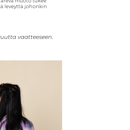
aareva muoto tukee
tä leveyttä johonkin
vuutta vaatteeseen.