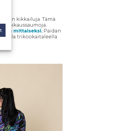
mitään kikkailuja. Tämä
isiä leikkaussaumoja.
t
lutun mittaiseksi.
Paidan
isella trikookaitaleella.