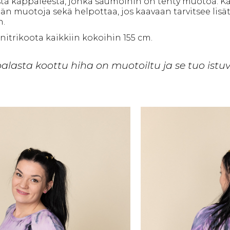
ta kappaleesta, jonka saumoihin on tehty muotoa. K
än muotoja sekä helpottaa, jos kaavaan tarvitsee lisä
n.
nitrikoota kaikkiin kokoihin 155 cm.
alasta koottu hiha on muotoiltu ja se tuo istu