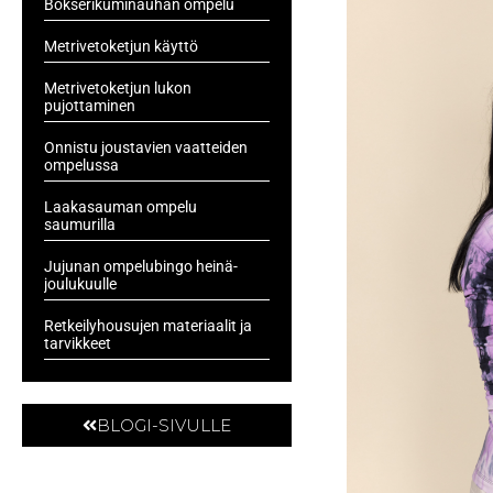
Bokserikuminauhan ompelu
Metrivetoketjun käyttö
Metrivetoketjun lukon
pujottaminen
Onnistu joustavien vaatteiden
ompelussa
Laakasauman ompelu
saumurilla
Jujunan ompelubingo heinä-
joulukuulle
Retkeilyhousujen materiaalit ja
tarvikkeet
BLOGI-SIVULLE