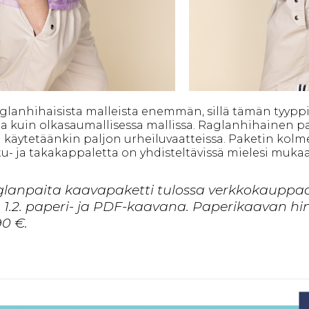
raglanhihaisista malleista enemmän, sillä tämän tyyppi
a kuin olkasaumallisessa mallissa. Raglanhihainen p
ä käytetäänkin paljon urheiluvaatteissa. Paketin kolme
etu- ja takakappaletta on yhdisteltävissä mielesi muka
glanpaita kaavapaketti tulossa verkkokauppa
 1.2. paperi- ja PDF-kaavana. Paperikaavan hin
90 €.