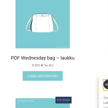
PDF Wednesday bag – laukku
0,00
€
Sis. ALV
Lisää ostoskoriin
Kä
ta
se