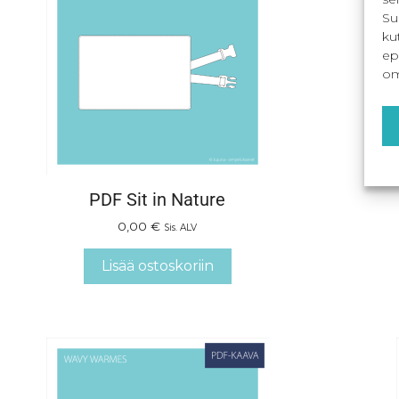
Su
ku
ep
om
PDF Sit in Nature
0,00
€
Sis. ALV
Lisää ostoskoriin