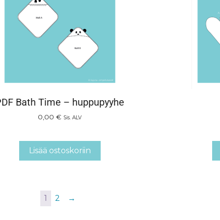
PDF Bath Time – huppupyyhe
0,00
€
Sis. ALV
Lisää ostoskoriin
1
2
→