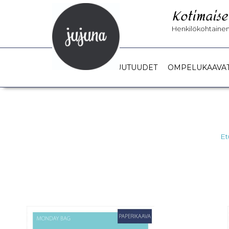
Kotimaise
Henkilökohtainen 
UUTUUDET
OMPELUKAAVA
Et