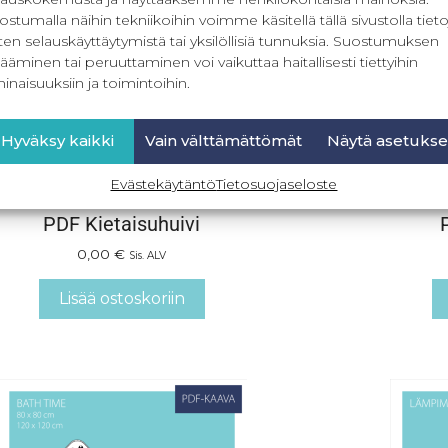
ostumalla näihin tekniikoihin voimme käsitellä tällä sivustolla tieto
ten selauskäyttäytymistä tai yksilöllisiä tunnuksia. Suostumuksen
ääminen tai peruuttaminen voi vaikuttaa haitallisesti tiettyihin
inaisuuksiin ja toimintoihin.
Hyväksy kaikki
Vain välttämättömät
Näytä asetukse
Evästekäytäntö
Tietosuojaseloste
PDF Kietaisuhuivi
0,00
€
Sis. ALV
Lisää ostoskoriin