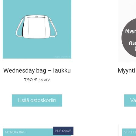
Wednesday bag – laukku
Myynti
7,90
€
Sis. ALV
Lisää ostoskoriin
Va