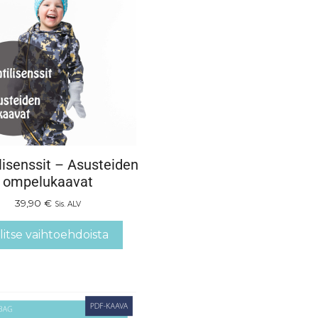
lisenssit – Asusteiden
ompelukaavat
39,90
€
Sis. ALV
litse vaihtoehdoista