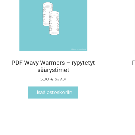
PDF Wavy Warmers – rypytetyt
säärystimet
5,90
€
Sis. ALV
Lisää ostoskoriin