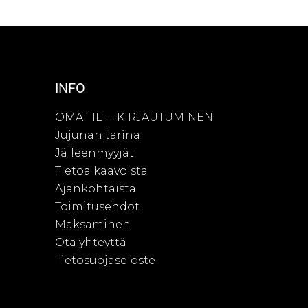
INFO
OMA TILI – KIRJAUTUMINEN
Jujunan tarina
Jälleenmyyjät
Tietoa kaavoista
Ajankohtaista
Toimitusehdot
Maksaminen
Ota yhteyttä
Tietosuojaseloste