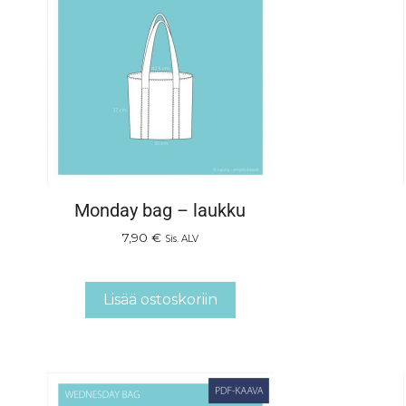
Monday bag – laukku
7,90
€
Sis. ALV
Lisää ostoskoriin