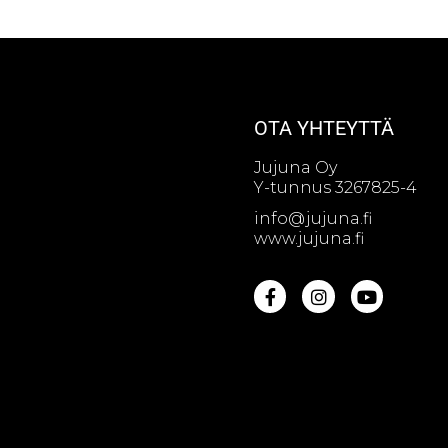
OTA YHTEYTTÄ
Jujuna Oy
Y-tunnus 3267825-4
info@jujuna.fi
www.jujuna.fi