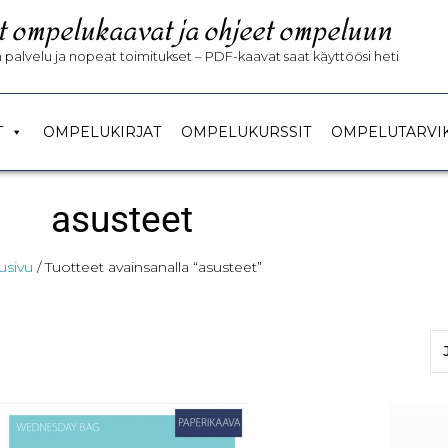
t ompelukaavat ja ohjeet ompeluun
palvelu ja nopeat toimitukset – PDF-kaavat saat käyttöösi heti
T
OMPELUKIRJAT
OMPELUKURSSIT
OMPELUTARVI
asusteet
usivu
/ Tuotteet avainsanalla “asusteet”