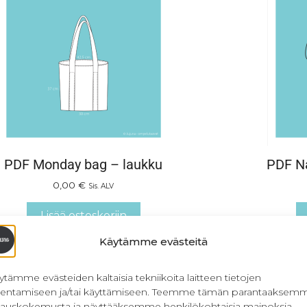
PDF Monday bag – laukku
PDF Na
0,00
€
Sis. ALV
Lisää ostoskoriin
Käytämme evästeitä
ytämme evästeiden kaltaisia tekniikoita laitteen tietojen
llentamiseen ja/tai käyttämiseen. Teemme tämän parantaaksem
lauskokemusta ja näyttääksemme henkilökohtaisia mainoksia.