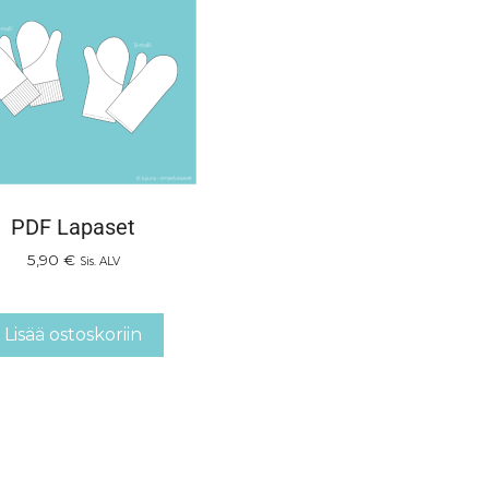
PDF Lapaset
5,90
€
Sis. ALV
Lisää ostoskoriin