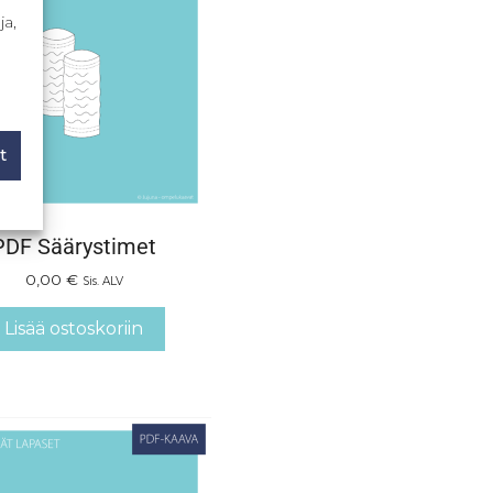
ja,
t
PDF Säärystimet
0,00
€
Sis. ALV
Lisää ostoskoriin