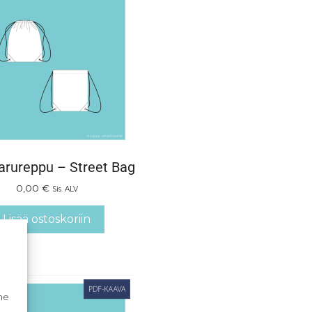
rureppu – Street Bag
0,00
€
Sis. ALV
Lisää ostoskoriin
me