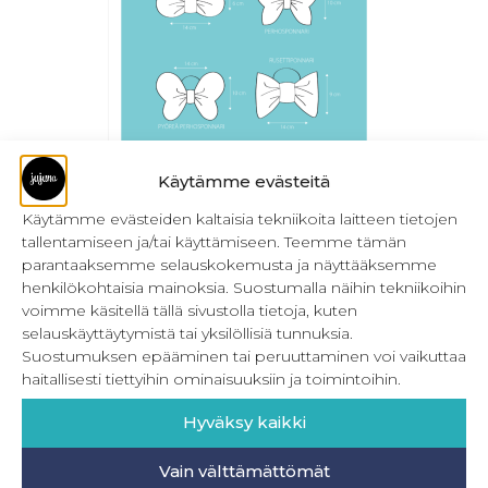
Käytämme evästeitä
PDF Pompulat
Käytämme evästeiden kaltaisia tekniikoita laitteen tietojen
tallentamiseen ja/tai käyttämiseen. Teemme tämän
0,00
€
Sis. ALV
parantaaksemme selauskokemusta ja näyttääksemme
henkilökohtaisia mainoksia. Suostumalla näihin tekniikoihin
Lisää ostoskoriin
voimme käsitellä tällä sivustolla tietoja, kuten
selauskäyttäytymistä tai yksilöllisiä tunnuksia.
Suostumuksen epääminen tai peruuttaminen voi vaikuttaa
haitallisesti tiettyihin ominaisuuksiin ja toimintoihin.
←
1
2
Hyväksy kaikki
Vain välttämättömät