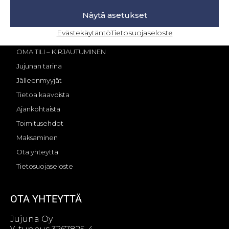
Näytä asetukset
INFO
Evästekäytäntö
Tietosuojaseloste
OMA TILI – KIRJAUTUMINEN
Jujunan tarina
Jälleenmyyjät
Tietoa kaavoista
Ajankohtaista
Toimitusehdot
Maksaminen
Ota yhteyttä
Tietosuojaseloste
OTA YHTEYTTÄ
Jujuna Oy