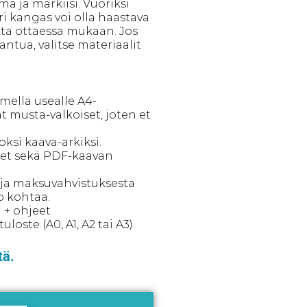
a ja markiisi. Vuoriksi
i kangas voi olla haastava
ita ottaessa mukaan. Jos
antua, valitse materiaalit
imella usealle A4-
at musta-valkoiset, joten et
oksi kaava-arkiksi.
eet sekä PDF-kaavan
- ja maksuvahvistuksesta
p kohtaa.
 + ohjeet.
oste (A0, A1, A2 tai A3).
tä.