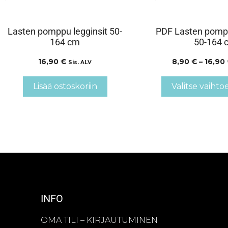
Lasten pomppu legginsit 50-
PDF Lasten pompp
164 cm
50-164 
16,90
€
8,90
€
–
16,90
Sis. ALV
Lisää ostoskoriin
Valitse vaihto
INFO
OMA TILI – KIRJAUTUMINEN