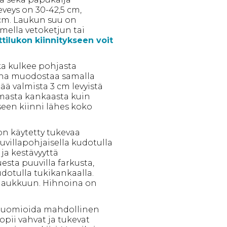
eveys on 30-42,5 cm,
 cm. Laukun suu on
mella vetoketjun tai
ilukon kiinnitykseen voit
ka kulkee pohjasta
uha muodostaa samalla
ää valmista 3 cm levyistä
amasta kankaasta kuin
seen kiinni lähes koko
on käytetty tukevaa
uvillapohjaisella kudotulla
ja kestävyyttä
sta puuvilla farkusta,
udotulla tukikankaalla.
ä laukkuun. Hihnoina on
 huomioida mahdollinen
opii vahvat ja tukevat