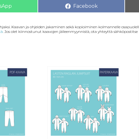
sApp
Facebook
lahjaksi. Kaavan ja ohjeiden jakaminen sekä kopioiminen kolmannelle osapuolelle
tä
. Jos olet kiinnostunut kaavojen jälleenmyynnistä, ota yhteyttä sähköpostitse