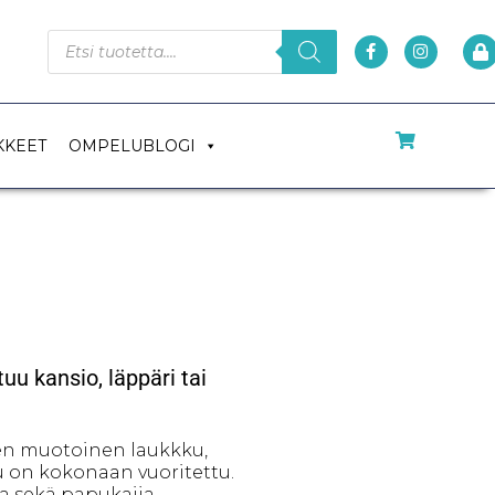
KKEET
OMPELUBLOGI
u kansio, läppäri tai
en muotoinen laukkku,
u on kokonaan vuoritettu.
ua sekä papukaija