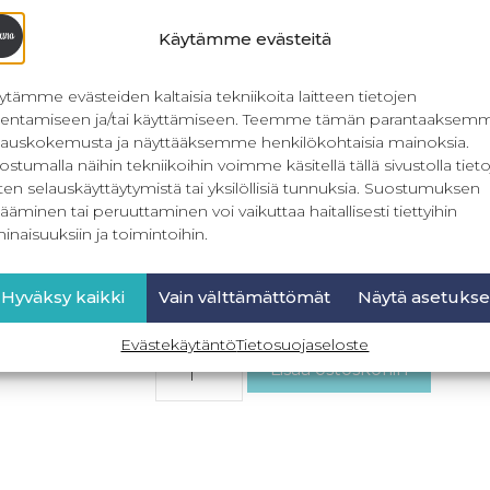
PDF-kaavan tulostusoh
tulosti
Käytämme evästeitä
Tämä kaava tulostetaan
Emme postit
ytämme evästeiden kaltaisia tekniikoita laitteen tietojen
llentamiseen ja/tai käyttämiseen. Teemme tämän parantaaksem
lauskokemusta ja näyttääksemme henkilökohtaisia mainoksia.
ostumalla näihin tekniikoihin voimme käsitellä tällä sivustolla tieto
ten selauskäyttäytymistä tai yksilöllisiä tunnuksia. Suostumuksen
Kuvalliset ohjeet omi
ääminen tai peruuttaminen voi vaikuttaa haitallisesti tiettyihin
klikkaamall
inaisuuksiin ja toimintoihin.
Hyväksy kaikki
Vain välttämättömät
Näytä asetukse
0,00
€
Sis. ALV
Evästekäytäntö
Tietosuojaseloste
Lisää ostoskoriin