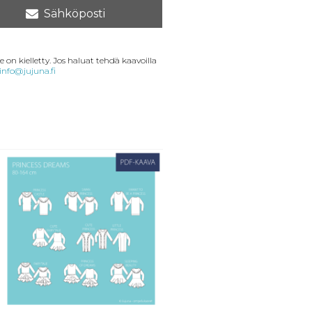
Sähköposti
 on kielletty. Jos haluat tehdä kaavoilla
info@jujuna.fi