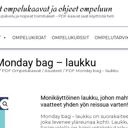
t ompelukaavat ja ohjeet ompeluun
palvelu ja nopeat toimitukset – PDF-kaavat saat käyttöösi heti
T
OMPELUKIRJAT
OMPELUKURSSIT
OMPELUTARVI
Monday bag – laukku
/
PDF Ompelukaavat
/
Asusteet
/ PDF Monday bag – laukku
Monikäyttöinen laukku, johon mahtu
vaatteet yhden yön reissua varten!
Monday bag – laukku on suorakaite
joka levenee yläreunaa kohti. Laukk
Sisäpuolella on kaksi vetoketjutask