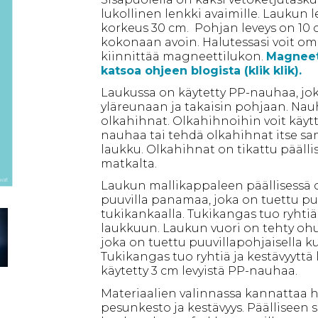
lukollinen lenkki avaimille. Laukun l
korkeus 30 cm. Pohjan leveys on 10
kokonaan avoin. Halutessasi voit om
kiinnittää magneettilukon.
Magneett
katsoa ohjeen blogista (klik klik).
Laukussa on käytetty PP-nauhaa, jo
yläreunaan ja takaisin pohjaan. Na
olkahihnat. Olkahihnoihin voit käytt
nauhaa tai tehdä olkahihnat itse s
laukku. Olkahihnat on tikattu päälli
matkalta.
Laukun mallikappaleen päällisessä 
puuvilla panamaa, joka on tuettu pu
tukikankaalla. Tukikangas tuo ryhtiä 
laukkuun. Laukun vuori on tehty ohue
joka on tuettu puuvillapohjaisella k
Tukikangas tuo ryhtiä ja kestävyytt
käytetty 3 cm levyistä PP-nauhaa.
Materiaalien valinnassa kannattaa
pesunkesto ja kestävyys. Päälliseen s