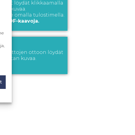
jeet löydät klikkaamalla
men kuvaa.
 itse omalla tulostimella.
a PDF-kaavoja.
me
ja,
en mittojen ottoon löydät
a mitan kuvaa.
t