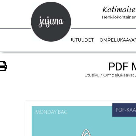
Kotimaise
Henkilökohtainen 
UUTUUDET
OMPELUKAAVA
PDF 
Etusivu
/
Ompelukaavat