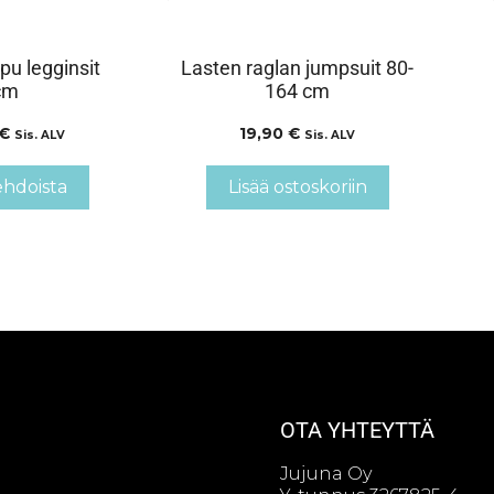
u legginsit
Lasten raglan jumpsuit 80-
cm
164 cm
€
19,90
€
Sis. ALV
Sis. ALV
ehdoista
Lisää ostoskoriin
OTA YHTEYTTÄ
Jujuna Oy