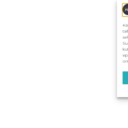
Kä
ta
se
Su
ku
ep
om