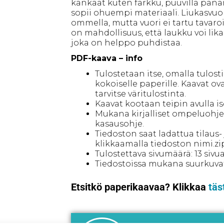
kankaat kuten farkku, puuvilla panam
sopii ohuempi materiaali. Liukasvuor
ommella, mutta vuori ei tartu tavaro
on mahdollisuus, että laukku voi lika
joka on helppo puhdistaa.
PDF-kaava – info
Tulostetaan itse, omalla tulost
kokoiselle paperille. Kaavat ov
tarvitse väritulostinta.
Kaavat kootaan teipin avulla is
Mukana kirjalliset ompeluohj
kasausohje.
Tiedoston saat ladattua tilaus
klikkaamalla tiedoston nimi.zi
Tulostettava sivumäärä: 13 sivua
Tiedostoissa mukana suurkuvatul
Etsitkö paperikaavaa? Klikkaa
täs