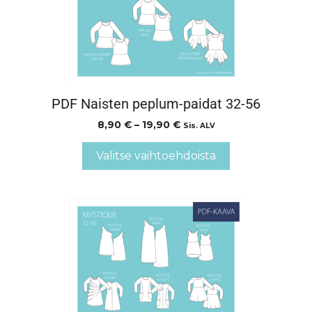
PDF Naisten peplum-paidat 32-56
8,90
€
–
19,90
€
Sis. ALV
Valitse vaihtoehdoista