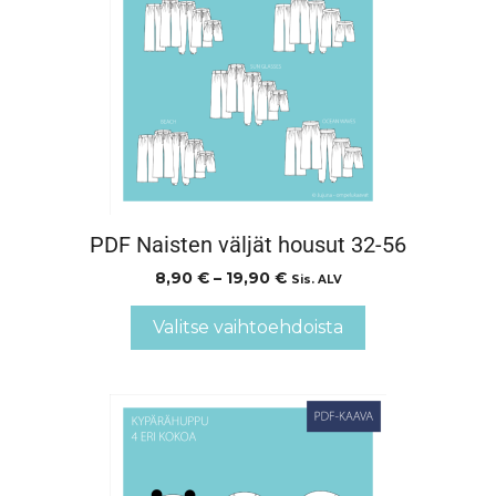
PDF Naisten väljät housut 32-56
8,90
€
–
19,90
€
Sis. ALV
Valitse vaihtoehdoista