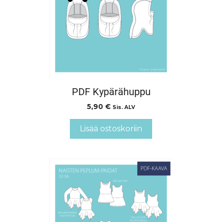
PDF Kypärähuppu
5,90
€
Sis. ALV
Lisää ostoskoriin