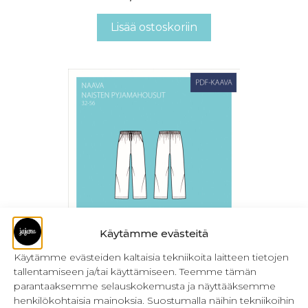
Lisää ostoskoriin
Käytämme evästeitä
Käytämme evästeiden kaltaisia tekniikoita laitteen tietojen
PDF Naava naisten pyjamahousut 32-56
tallentamiseen ja/tai käyttämiseen. Teemme tämän
10,90
€
Sis. ALV
parantaaksemme selauskokemusta ja näyttääksemme
henkilökohtaisia mainoksia. Suostumalla näihin tekniikoihin