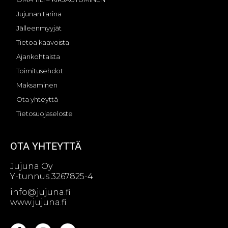
Jujunan tarina
Jälleenmyyjät
Tietoa kaavoista
Ajankohtaista
Toimitusehdot
Maksaminen
Ota yhteyttä
Tietosuojaseloste
OTA YHTEYTTÄ
Jujuna Oy
Y-tunnus 3267825-4
info@jujuna.fi
www.jujuna.fi