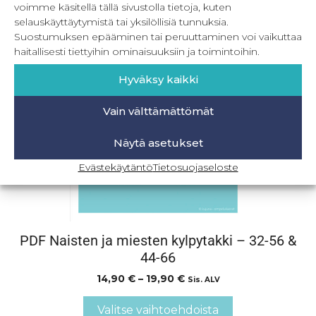
Lisää ostoskoriin
voimme käsitellä tällä sivustolla tietoja, kuten
selauskäyttäytymistä tai yksilöllisiä tunnuksia.
Suostumuksen epääminen tai peruuttaminen voi vaikuttaa
haitallisesti tiettyihin ominaisuuksiin ja toimintoihin.
Hyväksy kaikki
Vain välttämättömät
Näytä asetukset
Evästekäytäntö
Tietosuojaseloste
PDF Naisten ja miesten kylpytakki – 32-56 &
44-66
14,90
€
–
19,90
€
Sis. ALV
Valitse vaihtoehdoista