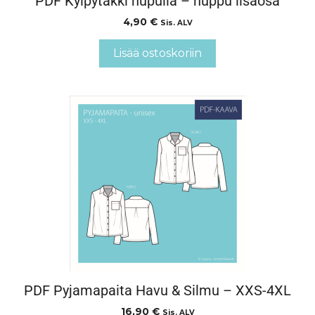
PDF Kylpytakki hupulla – huppu lisäosa
4,90
€
Sis. ALV
Lisää ostoskoriin
PDF Pyjamapaita Havu & Silmu – XXS-4XL
16,90
€
Sis. ALV