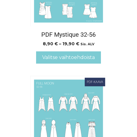
PDF Mystique 32-56
8,90
€
–
19,90
€
Sis. ALV
Valitse vaihtoehdoista