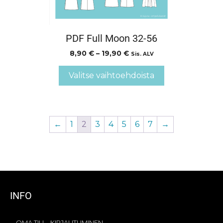
PDF Full Moon 32-56
8,90
€
–
19,90
€
Sis. ALV
Valitse vaihtoehdoista
←
1
2
3
4
5
6
7
→
INFO
OMA TILI – KIRJAUTUMINEN