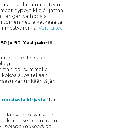
mmat neulat aina uuteen
maat hyppytikkejä (jättää
tai langan vaihdosta
 toinen neula katkeaa tai
ilmestyy reikiä.
Voit lukea
80 ja 90. Yksi paketti
.
ateriaaleille kuten
olleget.
hieman paksummalle
tä kokoa suositellaan
tyisesti kantinkääntäjän
 mustasta kirjasta”
tai
Neulan ylempi värikoodi
ja alempi kertoo neulan
F- neulan värikoodi on