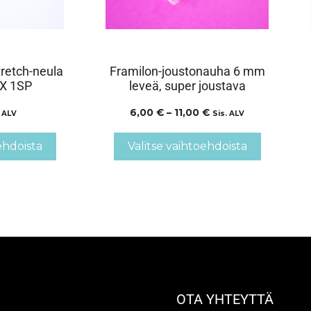
retch-neula
Framilon-joustonauha 6 mm
 X 1SP
leveä, super joustava
6,00
€
–
11,00
€
. ALV
Sis. ALV
ehdoista
Valitse vaihtoehdoista
OTA YHTEYTTÄ