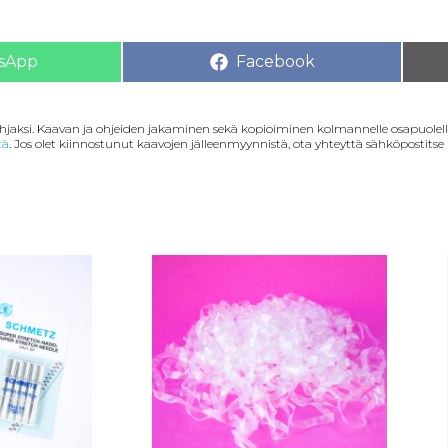
sApp
Facebook
lahjaksi. Kaavan ja ohjeiden jakaminen sekä kopioiminen kolmannelle osapuolelle
tä
. Jos olet kiinnostunut kaavojen jälleenmyynnistä, ota yhteyttä sähköpostitse