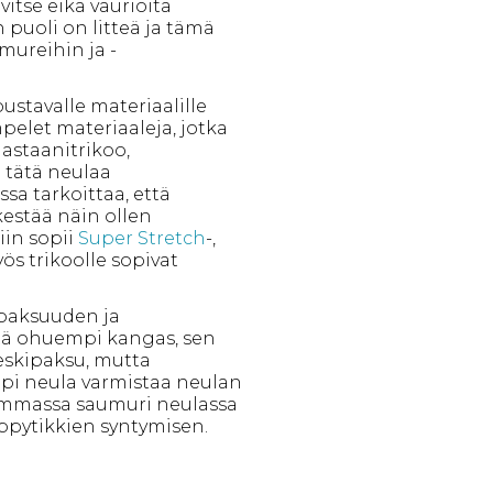
tse eikä vaurioita
 puoli on litteä ja tämä
mureihin ja -
oustavalle materiaalille
mpelet materiaaleja, jotka
lastaanitrikoo,
ä tätä neulaa
sa tarkoittaa, että
kestää näin ollen
in sopii
Super Stretch
-,
ös trikoolle sopivat
 paksuuden ja
tä ohuempi kangas, sen
eskipaksu, mutta
pi neula varmistaa neulan
emmassa saumuri neulassa
ppytikkien syntymisen.