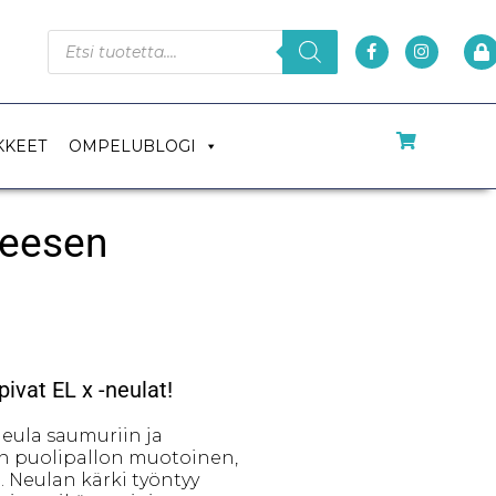
KKEET
OMPELUBLOGI
neesen
pivat EL x -neulat!
neula saumuriin ja
on puolipallon muotoinen,
e. Neulan kärki työntyy