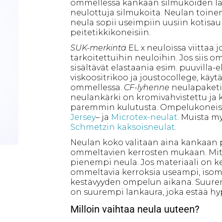
ommellessa kankaan silmukoiden lävi
neulottuja silmukoita. Neulan toinen
neula sopii useimpiin uusiin kotisau
peitetikkikoneisiin.
SUK-merkintä
EL x neuloissa viittaa j
tarkoitettuihin neuloihin. Jos siis o
sisältävät elastaania esim. puuvilla-e
viskoositrikoo ja joustocollege, käyt
ommellessa.
CF-lyhenne
neulapaketis
neulankärki on kromivahvistettu ja 
paremmin kulutusta. Ompelukoneisi
Jersey
– ja
Microtex-neulat
. Muista my
Schmetzin kaksoisneulat
.
Neulan koko valitaan aina kankaan
ommeltavien kerrosten mukaan. Mi
pienempi neula. Jos materiaali on k
ommeltavia kerroksia useampi, isom
kestävyyden ompelun aikana. Suur
on suurempi lankaura, joka estää hy
Milloin vaihtaa neula uuteen?