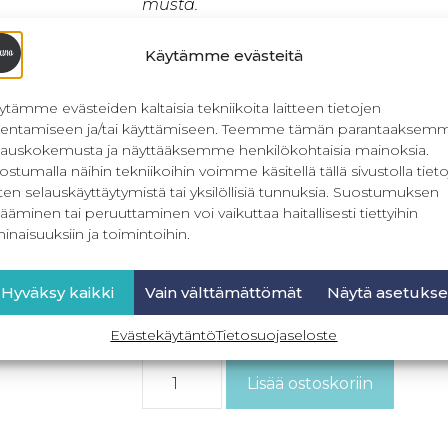
musta.
Valmistaja: Schmetz
Käytämme evästeitä
6,90
€
Sis. ALV
ytämme evästeiden kaltaisia tekniikoita laitteen tietojen
llentamiseen ja/tai käyttämiseen. Teemme tämän parantaaksem
Kun tilaat verkkokaupasta tuotteita 
lauskokemusta ja näyttääksemme henkilökohtaisia mainoksia.
Rusettipannan paperikaavan kaupan
ostumalla näihin tekniikoihin voimme käsitellä tällä sivustolla tieto
€. Kampanjan ehdot: - Tilauksen arv
ten selauskäyttäytymistä tai yksilöllisiä tunnuksia. Suostumuksen
koskee vain postitettavia tilauksia. 
ääminen tai peruuttaminen voi vaikuttaa haitallisesti tiettyihin
ostoskoriin automaattisesti, kun eh
inaisuuksiin ja toimintoihin.
voimassa 1.-15.8.2026
Hyväksy kaikki
Vain välttämättömät
Näytä asetukse
Neulan koko
Evästekäytäntö
Tietosuojaseloste
Lisää ostoskoriin