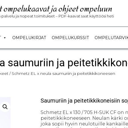
t ompelukaavat ja ohjeet ompeluun
palvelu ja nopeat toimitukset – PDF-kaavat saat käyttöösi heti
T
OMPELUKIRJAT
OMPELUKURSSIT
OMPELUTARVI
a saumuriin ja peitetikkiko
keet
/ Schmetz EL x neula saumuriin ja peitetikkikoneesen
Saumuriin ja peitetikkikoneisiin so
Schmetz EL x 130 / 705 H-SUK CF on 
peitetikkikoneeseen. Neulan kärki 
joka sopii hyvin neulotuille kankaill