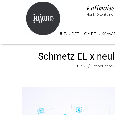
Kotimaise
Henkilökohtainen 
UUTUUDET
OMPELUKAAVA
Schmetz EL x neul
Etusivu
/
Ompelutarvik