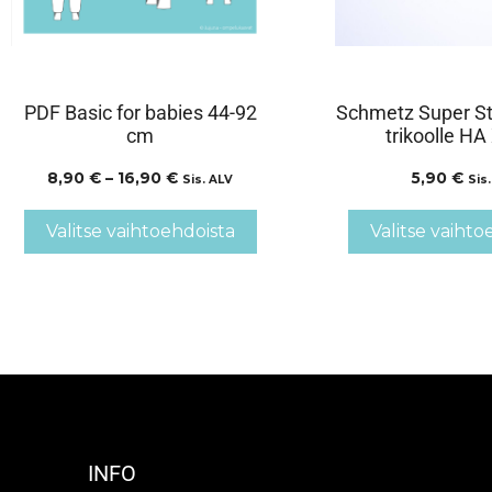
PDF Basic for babies 44-92
Schmetz Super St
cm
trikoolle HA
8,90
€
–
16,90
€
5,90
€
Sis. ALV
Sis
Valitse vaihtoehdoista
Valitse vaihto
INFO