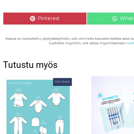
Pinterest
What
Kaava on tarkoitettu yksityiskäyttöön, voit ommella kaavalla itsellesi sekä 
tuotteita myyntiin, voit ostaa myyntilisenssin
tääl
Tutustu myös