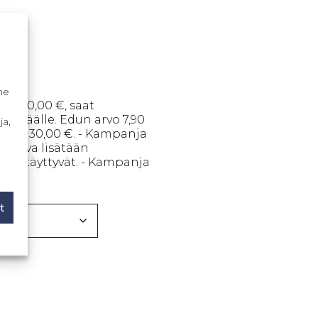
me
yli 30,00 €, saat
 päälle. Edun arvo 7,90
ja,
o yli 30,00 €. - Kampanja
- Kaava lisätään
dot täyttyvät. - Kampanja
t