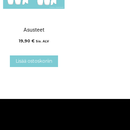
Asusteet
19,90
€
Sis. ALV
Lisää ostoskoriin