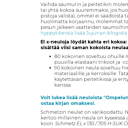
Vaihda saumurin ja peitetikin mole
tai yhtä kokoa suuremmaksi, jos huo
pistoja välistä), ommel ei säädöistä 
huolimatta korjaannu, molemmat tai
pesun jälkeen vaatteiden saumoihin 
hyppytikeistä lisää Jujunan blogista.
El x-neuloja löydät kahta eri kokoa: 
sisältää viisi saman kokoista neulaa
80 kokoinen soveltuu ohuille m
puuvilla-elastaani trikoot ja -c
90 kokoinen neula soveltuu 
materiaalille ja kerroksille. Tä
käytettävän peitetikissä ja eri
kanssa.
Voit lukea lisää neuloista ”Ompelun
ostaa kirjan omaksesi.
Schmetzin neulat on värikoodattu. 
kertoo millainen neula on kyseessä 
koon.
Schmetz EL x 130 / 705 H-SUK C