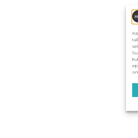
Kä
ta
se
Su
ku
ep
om