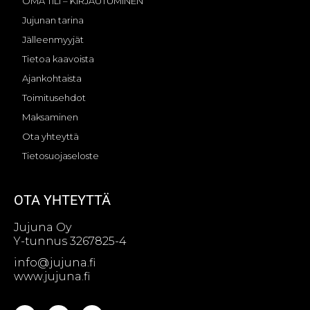
OMA TILI – KIRJAUTUMINEN
Jujunan tarina
Jälleenmyyjät
Tietoa kaavoista
Ajankohtaista
Toimitusehdot
Maksaminen
Ota yhteyttä
Tietosuojaseloste
OTA YHTEYTTÄ
Jujuna Oy
Y-tunnus 3267825-4
info@jujuna.fi
www.jujuna.fi