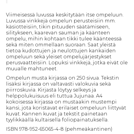
Viimeisessä luvussa keskitytään itse ompeluun.
Luvussa vinkkejä ompelun perusteisiin mm.
käsiotteisiin, tikin pituuden säätämiseen,
silitykseen, kaarevan sauman ja käänteen
ompelu, mihin kohtaan tikki tulee käänteessä
sekä miten ommellaan suoraan. Saat yleistä
tietoa kudottujen ja neulottujen kankaiden
ompeluun sekä yleiset ompelujärjestykset
perusvaatteisiin. Lopuksi vinkkejä, jotka eivät ole
muualle mahtuneet.
Ompelun musta kirjassa on 250 sivua. Tekstin
lisäksi kirjassa on valtavasti valokuvia sekä
piirroskuvia. Kirjasta löytyy selkeys ja
helppolukuisuus eli tuttua Jujunaa. A4
kokoisessa kirjassa on mustaakin mustempi
kansi, jota koristavat erilaiset ompeluun liittyvät
kuvat. Kannen kuvat ja tekstit painetaan
tyylikkäällä kultaisella foliopainatuksella.
ISBN 978-952-65065-4-8 (pehmeäkantinen)