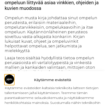
ompeluun liittyvää asiaa vinkkien, ohjeiden ja
kuvien muodossa
Ompelun musta kirja johdattaa sinut ompelun
perusteista, erilaisiin materiaaleihin,
ompelutarvikkeisiin, ompelukaavoihin ja itse
ompeluun. Käytännönläheinen perusteos
soveltuu vasta-alkajasta konkariin. Kirjan
lukuisat kuvat, ohjeet ja ompeluvinkit
helpottavat ompelua, sen jatkumista ja
mielekkyyttä.
Laaja teos sisältää hyödyllistä tietoa ompelun
perusasioista eli vartalotyypeistä ja vinkeistä
mallien ja kankaiden valintaan, mittojen oton
tärkeydestä, erilaisten koneiden ja
paininjalkojen käytöstä, neuloista sekä
Käytämme evästeitä
ompeluvälineistä.
Käytämme evästeiden kaltaisia tekniikoita laitteen tietojen
Materiaalit tulevat tutuksi toisessa luvussa
tallentamiseen ja/tai käyttämiseen. Teemme tämän
valmistuksen, kuidun, kankaan
parantaaksemme selauskokemusta ja näyttääksemme
käyttötarkoituksen ja neulavinkkien osalta.
henkilökohtaisia mainoksia. Suostumalla näihin tekniikoihin
Kirjassa esitellään yli 60 erilaista kangasta