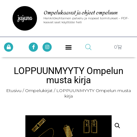
Ompelukaavat ja ohjeet ompeluun
Henkilökohtainen palvelu ja nopeat toimitukset – PDF-
kaavat saat käyttöösi heti
0
LOPPUUNMYYTY Ompelun
musta kirja
Etusivu
/
Ompelukirjat
/ LOPPUUNMYYTY Ompelun musta
kirja