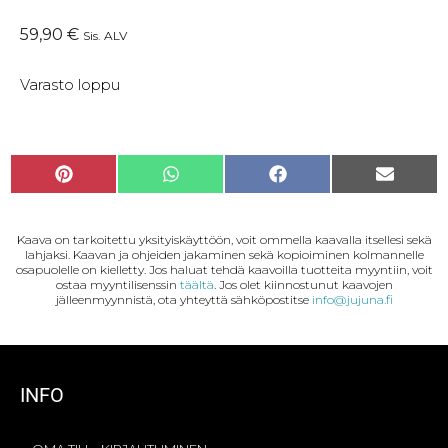
59,90
€
Sis. ALV
Varasto loppu
P
W
F
S
i
h
a
ä
n
a
c
h
Kaava on tarkoitettu yksityiskäyttöön, voit ommella kaavalla itsellesi sekä
t
t
e
k
lahjaksi. Kaavan ja ohjeiden jakaminen sekä kopioiminen kolmannelle
e
s
b
ö
osapuolelle on kielletty. Jos haluat tehdä kaavoilla tuotteita myyntiin, voit
r
A
o
p
ostaa myyntilisenssin
täältä
. Jos olet kiinnostunut kaavojen
jälleenmyynnistä, ota yhteyttä sähköpostitse
info@jujuna.fi
e
p
o
o
s
p
k
s
t
t
i
INFO