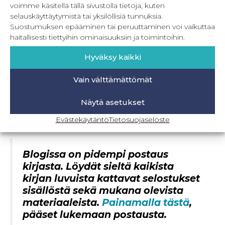
vaatetukseen. Lisäksi tietoa tuki- ja
voimme käsitellä tällä sivustolla tietoja, kuten
vanumateriaaleista, niiden valinnasta sekä
selauskäyttäytymistä tai yksilöllisiä tunnuksia.
käytöstä.
Suostumuksen epääminen tai peruuttaminen voi vaikuttaa
haitallisesti tiettyihin ominaisuuksiin ja toimintoihin.
Kolmannessa luvussa tulevat perus
ompelutarvikkeet tutuksi, jotta osaat valita
Hyväksy kaikki
sopivan nepparin, vetoketjun, nauha, nyörin ja
kuminauhan työhösi.
Vain välttämättömät
Neljännessä osiossa perehdytään
ompelukaavoihin. Millaisia kaavoja on, mistä
Näytä asetukset
niitä voi hankkia, käydään läpi ompelusanastoa,
kaavojen merkintöjä sekä käyttöä kuvitettujen
Evästekäytäntö
Tietosuojaseloste
kaavanosien kera.
Blogissa on pidempi postaus
kirjasta. Löydät sieltä kaikista
kirjan luvuista kattavat selostukset
sisällöstä sekä mukana olevista
materiaaleista.
Painamalla tästä
,
pääset lukemaan postausta.