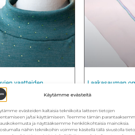
avien vaatteiden
Laakasauman om
Käytämme evästeitä
Laakasauman ompelu t
saumurilla. Laakasaum
 vaatteiden ompelussa näillä
ompeleista. Se on m
ytämme evästeiden kaltaisia tekniikoita laitteen tietojen
ien vaatteiden ompelu onnistuu
tiedetty/käytetty, vai
llentamiseen ja/tai käyttämiseen. Teemme tämän parantaaksem
ä vinkillä, joita et ehkä ole tullut
ohjekirjassa tämä on es
lauskokemusta ja näyttääksemme henkilökohtaisia mainoksia.
vat sellaisia, jotka eivät vaadi
kuullut laakasaumasta,
ostumalla näihin tekniikoihin voimme käsitellä tällä sivustolla tieto
harjoittelua. Voit ottaa vinkit heti