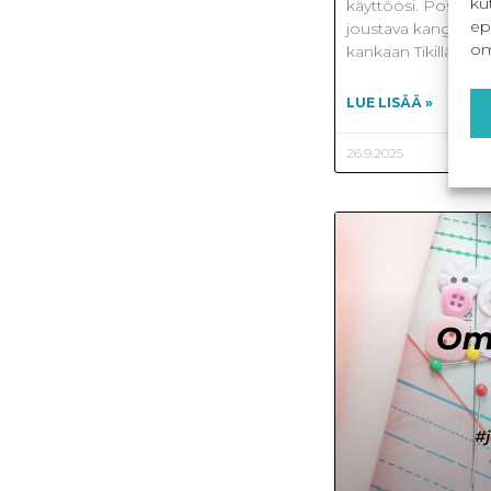
ku
käyttöösi. Postauks
ep
joustava kangas? Ti
om
kankaan Tikillä on vä
LUE LISÄÄ »
26.9.2025