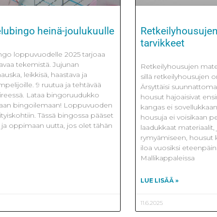
ubingo heinä-joulukuulle
Retkeilyhousujen 
tarvikkeet
go loppuvuodelle 2025 tarjoaa
kavaa tekemistä. Jujunan
Retkeilyhousujen materi
ska, leikkisä, haastava ja
sillä retkeilyhousujen 
elijoille. 9 ruutua ja tehtävää
Ärsyttäisi suunnattoma
vireessä. Lataa bingoruudukko
housut hajoaisivat ensi
ukaan bingoilemaan! Loppuvuoden
kangas ei sovellukkaan
ityiskohtiin. Tässä bingossa pääset
housuja ei voisikaan pe
 ja oppimaan uutta, jos olet tähän
laadukkaat materiaalit,
rymyämiseen, housut ke
iloa vuosiksi eteenpäi
Mallikappaleissa
LUE LISÄÄ »
11.6.2025