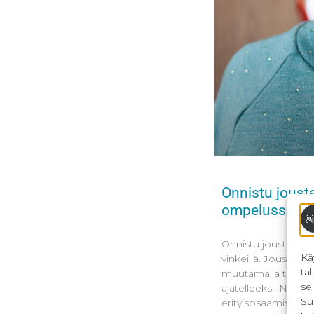
Onnistu joust
ompelussa
Onnistu joustavien
Kä
vinkeillä. Joustav
ta
muutamalla teknisell
se
ajatelleeksi. Nämä o
Su
erityisosaamista tai 