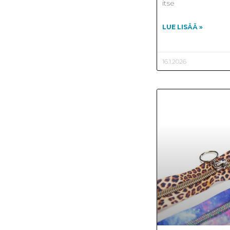
itse
LUE LISÄÄ »
16.1.2026