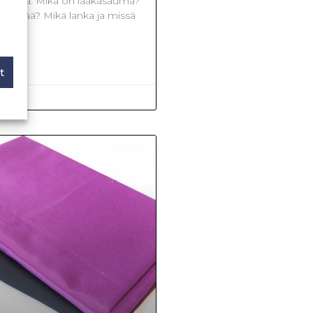
ällöstä: Mikä on laakasauma?
käyttää? Mikä lanka ja missä
t