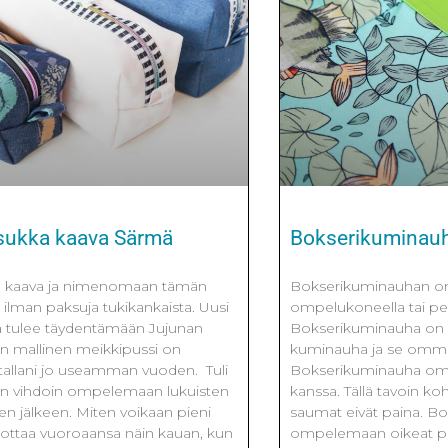
sukka kaava Särmä
Bokserikuminau
a kaava ja nimenomaan tämän
Bokserikuminauhan o
ilman paksuja tukikankaista. Uusi
ompelukoneella tai pei
a tulee täydentämään Jujunan
Bokserikuminauha on 
en mallinen meikkipussi on
kuminauha ja se ommel
stallani jo useamman vuoden. Tuli
Bokserikuminauha omm
äsin vihdoin ompelemaan lukuisten
kanssa. Tällä tavoin koh
en jälkeen. Miten voikaan pieni
saumat eivät paina. B
ottaa vuoroaansa näin kauan, kun
ompelemaan oikeat pu