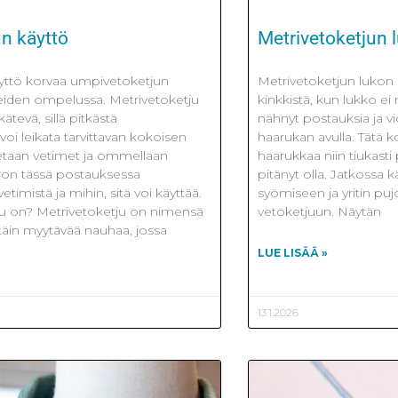
un käyttö
Metrivetoketjun 
yttö korvaa umpivetoketjun
Metrivetoketjun lukon
teiden ompelussa. Metrivetoketju
kinkkistä, kun lukko e
ätevä, sillä pitkästä
nähnyt postauksia ja v
oi leikata tarvittavan kokoisen
haarukan avulla. Tätä k
tetaan vetimet ja ommellaan
haarukkaa niin tiukasti 
Kerron tässä postauksessa
pitänyt olla. Jatkossa 
etimistä ja mihin, sitä voi käyttää.
syömiseen ja yritin pujo
ju on? Metrivetoketju on nimensä
vetoketjuun. Näytän
täin myytävää nauhaa, jossa
LUE LISÄÄ »
13.1.2026