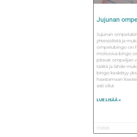
Jujunan ompel
Jujunan ompelubin
yhteisöllistä ja mu
ompelubingo on hau
motivoiva bingo omp
pitävät ompelijan 
täältä ja lähde m
bingo keskittyy yks
haastamaan itseäsi
asti ollut
LUE LISÄÄ »
1.7.2025