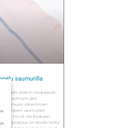
pelu saumurilla
ehdään otsikon mukaisesti
a on saumurin yksi
yös saumurin vähemmän
kka useimpien saumurien
me
itelty. Jos et ole koskaan
 tämä postaus on sinulle tehty!
ja,