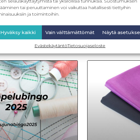
Kooste postauksen sis
ten selauskäyttäytymistä tai yksilöllisiä tunnuksia. Suostumuksen
en sisältö: Miten määritellään
Mihin laakasaumaa voi 
ääminen tai peruuttaminen voi vaikuttaa haitallisesti tiettyihin
kin tulee joustaa yhtä paljon kuin
kohtaa?
inaisuuksiin ja toimintoihin.
liä Tikin
LUE LISÄÄ »
Hyväksy kaikki
Vain välttämättömät
Näytä asetukse
24.9.2025
Evästekäytäntö
Tietosuojaseloste