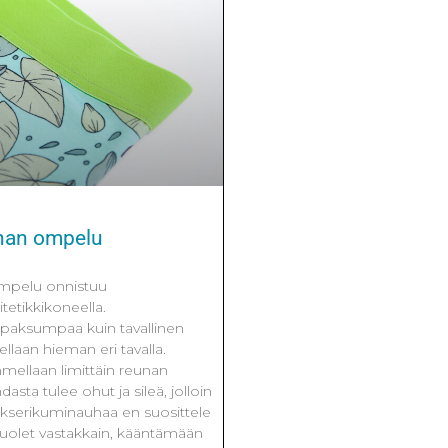
han ompelu
mpelu onnistuu
tetikkikoneella.
paksumpaa kuin tavallinen
laan hieman eri tavalla.
ellaan limittäin reunan
dasta tulee ohut ja sileä, jolloin
okserikuminauhaa en suosittele
olet vastakkain, kääntämään