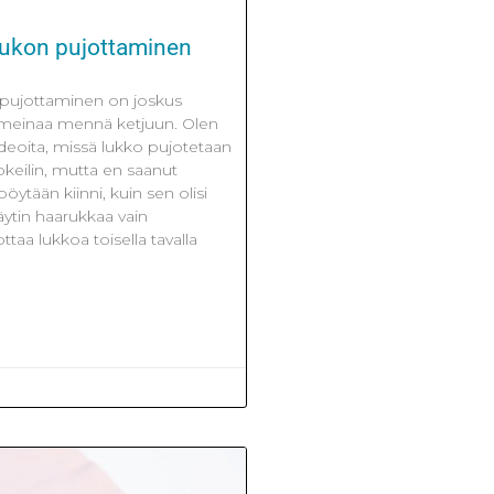
lukon pujottaminen
 pujottaminen on joskus
i meinaa mennä ketjuun. Olen
ideoita, missä lukko pujotetaan
okeilin, mutta en saanut
pöytään kiinni, kuin sen olisi
käytin haarukkaa vain
ttaa lukkoa toisella tavalla