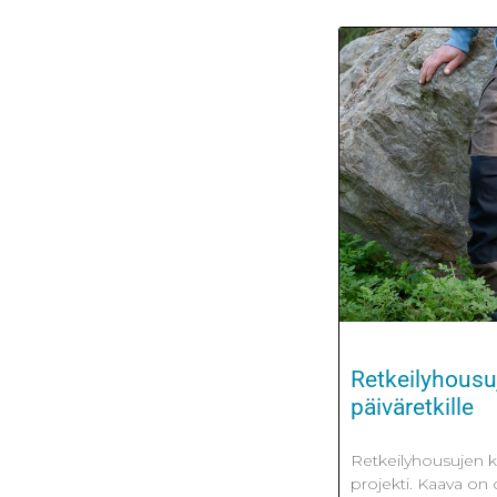
Retkeilyhousuj
päiväretkille
Retkeilyhousujen k
projekti. Kaava o