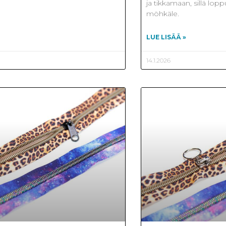
ja tikkamaan, sillä lop
möhkäle.
LUE LISÄÄ »
14.1.2026