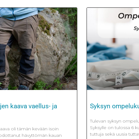
en kaava vaellus- ja
Syksyn ompeluku
Tulevan syksyn ompeluku
Syksylle on tulossa 6 
aava oli tämän kevään isoin
tuttuja sekä uusia tutta
n odottanut hävyttömän kauan