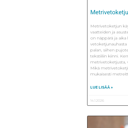
Metrivetoketj
Metrivetoketjun kä
vaatteiden ja asus
on näppärä ja aika k
vetoketjunauhasta v
palan, siihen pujo
tekstiiliin kiinni. 
metrivetoketjusta, v
Mikä metrivetoket
mukaisesti metreit
LUE LISÄÄ »
14.1.2026