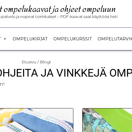
t ompelukaavat ja ohjeet ompeluun
palvelu ja nopeat toimitukset – PDF-kaavat saat käyttöösi heti
T
OMPELUKIRJAT
OMPELUKURSSIT
OMPELUTARVI
Etusivu
/ Blogi
 OHJEITA JA VINKKEJÄ OM
n!