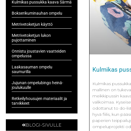
Kulmikas pussukka kaava Särmä
Bokserikuminauhan ompelu
Metrivetoketjun käyttö
Metrivetoketjun lukon
pujottaminen
Onnistu joustavien vaatteiden
ompelussa
Laakasauman ompelu
Kulmikas pus
saumurilla
Jujunan ompelubingo heinä-
Kulmikas pussukk
joulukuulle
mallinen on tukeva 
meikkipussin kaav
Retkeilyhousujen materiaalit ja
valikoimaa. Kyseis
tarvikkeet
odottanut to do-li
hyvä fiilis, kun pä
paperien teippailuj
BLOGI-SIVULLE
ompeluprojekti od