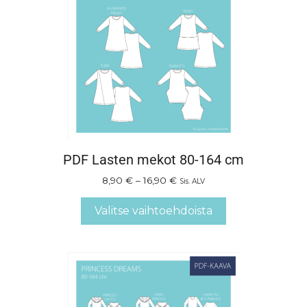
PDF Lasten mekot 80-164 cm
8,90
€
–
16,90
€
Sis. ALV
Valitse vaihtoehdoista