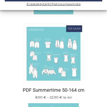
Evästekäytäntö
Tietosuojaseloste
Lisää ostoskoriin
PDF Summertime 50-164 cm
8,90
€
–
22,90
€
Sis. ALV