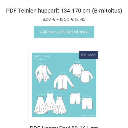
PDF Teinien hupparit 134-170 cm (B-mitoitus)
8,90
€
–
19,90
€
Sis. ALV
Valitse vaihtoehdoista