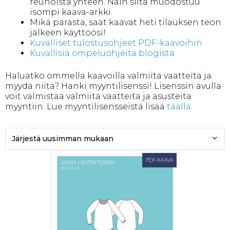
reunoista yhteen. Näin siitä muodostuu
isompi kaava-arkki.
Mikä parasta, saat kaavat heti tilauksen teon
jälkeen käyttöösi!
Kuvalliset tulostusohjeet PDF-kaavoihin
Kuvallisia ompeluohjeita blogista
Haluatko ommella kaavoilla valmiita vaatteita ja
myydä niitä? Hanki myyntilisenssi! Lisenssin avulla
voit valmistaa valmiita vaatteita ja asusteita
myyntiin. Lue myyntilisensseistä lisää
täällä
.