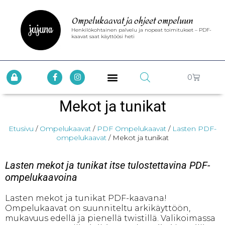
Ompelukaavat ja ohjeet ompeluun
Henkilökohtainen palvelu ja nopeat toimitukset – PDF-
kaavat saat käyttöösi heti
0
Mekot ja tunikat
Etusivu
/
Ompelukaavat
/
PDF Ompelukaavat
/
Lasten PDF-
ompelukaavat
/ Mekot ja tunikat
Lasten mekot ja tunikat itse tulostettavina PDF-
ompelukaavoina
Lasten mekot ja tunikat PDF-kaavana!
Ompelukaavat on suunniteltu arkikäyttöön,
mukavuus edellä ja pienellä twistillä. Valikoimassa