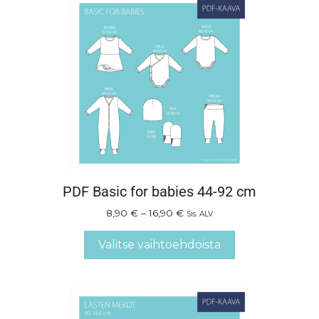
PDF Basic for babies 44-92 cm
8,90
€
–
16,90
€
Sis. ALV
Valitse vaihtoehdoista