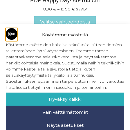
PDF Happy Day! 80-164 cm
8,90
€
–
19,90
€
Sis. ALV
Valitse vaihtoehdoista
Käytämme evästeitä
Käytämme evästeiden kaltaisia tekniikoita laitteen tietojen
tallentamiseen ja/tai käyttämiseen. Teemme tämän
parantaaksemme selauskokemusta ja näyttääksemme
henkilökohtaisia mainoksia. Suostumalla näihin tekniikoihin
voimme käsitellä tällä sivustolla tietoja, kuten
selauskäyttäytymistä tai yksilöllisiä tunnuksia.
Suostumuksen epääminen tai peruuttaminen voi vaikuttaa
haitallisesti tiettyihin ominaisuuksiin ja toimintoihin.
Hyväksy kaikki
Vain välttämättömät
PDF Sweet Dreams Cutie
Näytä asetukset
0,00
€
Sis. ALV