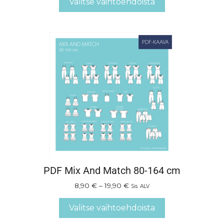
Valitse vaihtoehdoista
PDF Mix And Match 80-164 cm
8,90
€
–
19,90
€
Sis. ALV
Valitse vaihtoehdoista