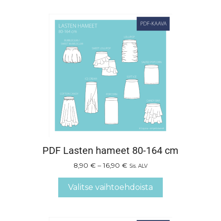
PDF Lasten hameet 80-164 cm
8,90
€
–
16,90
€
Sis. ALV
Valitse vaihtoehdoista