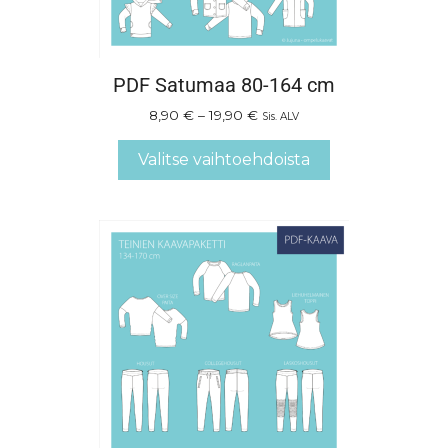
PDF Satumaa 80-164 cm
8,90
€
–
19,90
€
Sis. ALV
Valitse vaihtoehdoista