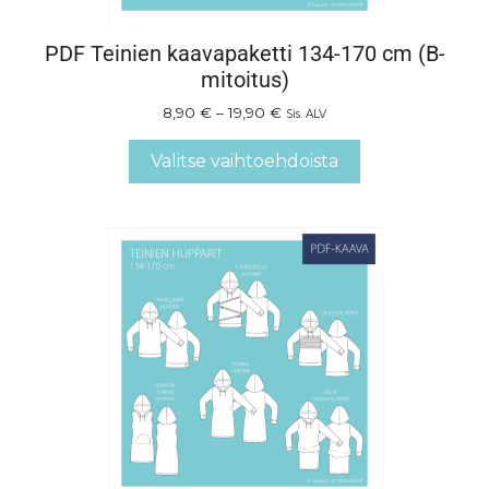
PDF Teinien kaavapaketti 134-170 cm (B-
mitoitus)
8,90
€
–
19,90
€
Sis. ALV
Valitse vaihtoehdoista