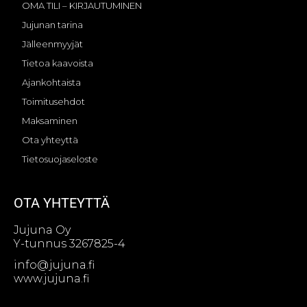
OMA TILI – KIRJAUTUMINEN
Jujunan tarina
Jälleenmyyjät
Tietoa kaavoista
Ajankohtaista
Toimitusehdot
Maksaminen
Ota yhteyttä
Tietosuojaseloste
OTA YHTEYTTÄ
Jujuna Oy
Y-tunnus 3267825-4
info@jujuna.fi
www.jujuna.fi