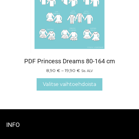
PDF Princess Dreams 80-164 cm
8,90
€
–
19,90
€
Sis. ALV
Valitse vaihtoehdoista
INFO