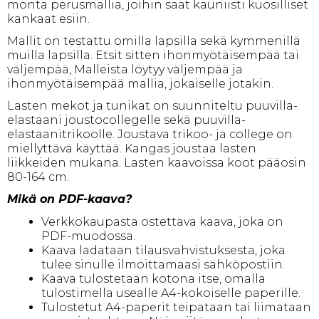
monta perusmallia, joihin saat kauniisti kuosilliset
kankaat esiin.
Mallit on testattu omilla lapsilla sekä kymmenillä
muilla lapsilla. Etsit sitten ihonmyötäisempää tai
väljempää, Malleista löytyy väljempää ja
ihonmyötäisempää mallia, jokaiselle jotakin.
Lasten mekot ja tunikat on suunniteltu puuvilla-
elastaani joustocollegelle sekä puuvilla-
elastaanitrikoolle. Joustava trikoo- ja college on
miellyttävä käyttää. Kangas joustaa lasten
liikkeiden mukana. Lasten kaavoissa koot pääosin
80-164 cm.
Mikä on PDF-kaava?
Verkkokaupasta ostettava kaava, joka on
PDF-muodossa.
Kaava ladataan tilausvahvistuksesta, joka
tulee sinulle ilmoittamaasi sähköpostiin.
Kaava tulostetaan kotona itse, omalla
tulostimella usealle A4-kokoiselle paperille.
Tulostetut A4-paperit teipataan tai liimataan