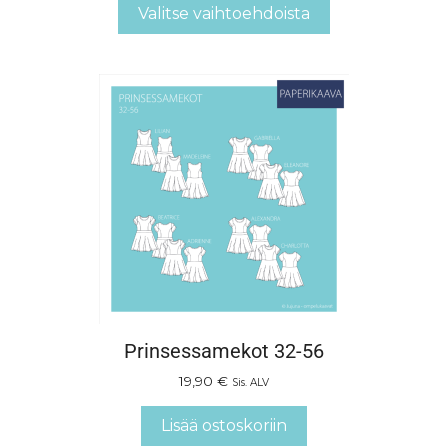
Valitse vaihtoehdoista
Prinsessamekot 32-56
19,90
€
Sis. ALV
Lisää ostoskoriin