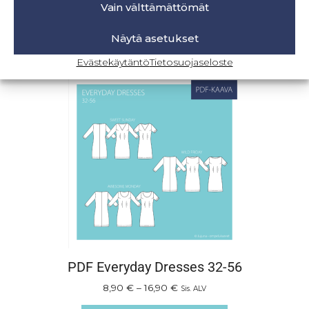
19,90
€
Sis. ALV
Vain välttämättömät
Lisää ostoskoriin
Näytä asetukset
Evästekäytäntö
Tietosuojaseloste
PDF Everyday Dresses 32-56
8,90
€
–
16,90
€
Sis. ALV