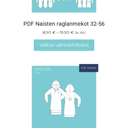
PDF Naisten raglanmekot 32-56
8,90
€
–
19,90
€
Sis. ALV
Valitse vaihtoehdoista