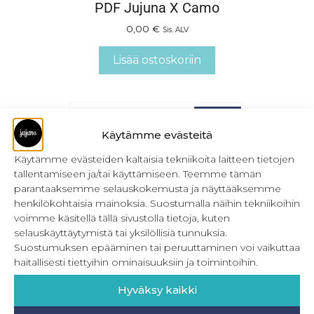
PDF Jujuna X Camo
0,00
€
Sis. ALV
Lisää ostoskoriin
Käytämme evästeitä
Käytämme evästeiden kaltaisia tekniikoita laitteen tietojen
tallentamiseen ja/tai käyttämiseen. Teemme tämän
parantaaksemme selauskokemusta ja näyttääksemme
henkilökohtaisia mainoksia. Suostumalla näihin tekniikoihin
voimme käsitellä tällä sivustolla tietoja, kuten
selauskäyttäytymistä tai yksilöllisiä tunnuksia.
Suostumuksen epääminen tai peruuttaminen voi vaikuttaa
haitallisesti tiettyihin ominaisuuksiin ja toimintoihin.
Hyväksy kaikki
Everyday Dresses 32-56