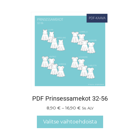
PDF Prinsessamekot 32-56
8,90
€
–
16,90
€
Sis. ALV
Valitse vaihtoehdoista