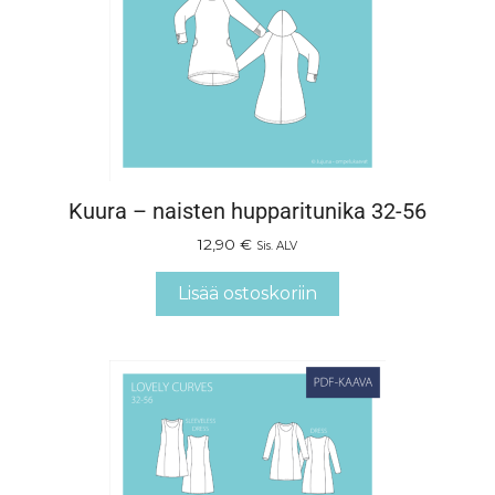
Kuura – naisten hupparitunika 32-56
12,90
€
Sis. ALV
Lisää ostoskoriin