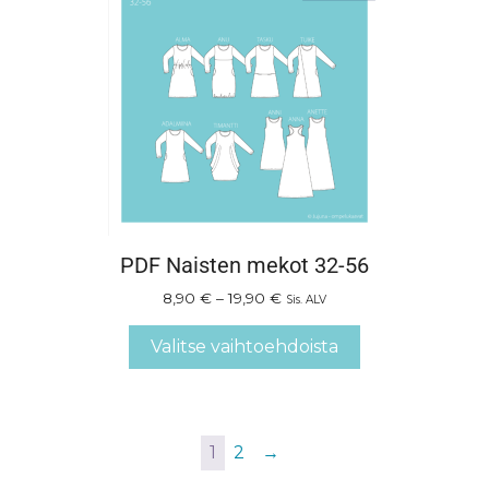
PDF Naisten mekot 32-56
8,90
€
–
19,90
€
Sis. ALV
Valitse vaihtoehdoista
1
2
→