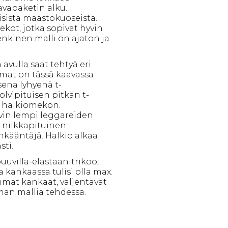
vapaketin alku.
sista maastokuoseista.
mekot, jotka sopivat hyvin
nkinen malli on ajaton ja
 avulla saat tehtyä eri
umat on tässä kaavassa
sena lyhyenä t-
olvipituisen pitkän t-
n halkiomekon.
vin lempi leggareiden
n nilkkapituinen
kääntäjä. Halkio alkaa
sti.
uvilla-elastaanitrikoo,
 kankaassa tulisi olla max.
mmat kankaat, väljentävät
män mallia tehdessä.