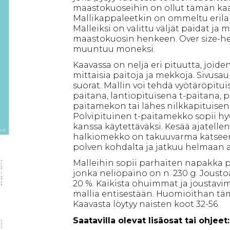
maastokuoseihin on ollut tämän kaa
Mallikappaleetkin on ommeltu erilai
Malleiksi on valittu väljät paidat ja 
maastokuosin henkeen. Over size-he
muuntuu moneksi.
Kaavassa on neljä eri pituutta, joiden
mittaisia paitoja ja mekkoja. Sivusa
suorat. Mallin voi tehdä vyötäröpitui
paitana, lantiopituisena t-paitana, p
paitamekon tai lähes nilkkapituise
Polvipituinen t-paitamekko sopii hy
kanssa käytettäväksi. Kesää ajatelle
halkiomekko on takuuvarma katseen
polven kohdalta ja jatkuu helmaan a
Malleihin sopii parhaiten napakka pu
jonka neliöpaino on n. 230 g. Joustoa
20 %. Kaikista ohuimmat ja joustavi
mallia entisestään. Huomioithan tä
Kaavasta löytyy naisten koot 32-56.
Saatavilla olevat lisäosat tai ohjeet: