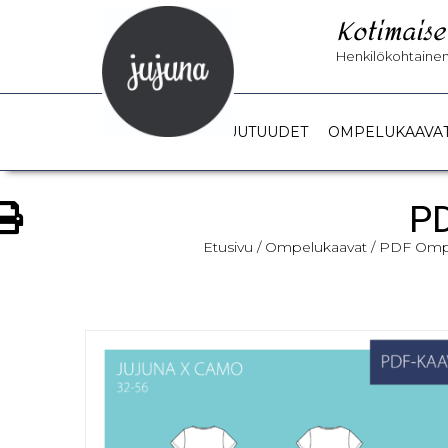
Kotimaise
Henkilökohtainen 
UUTUUDET
OMPELUKAAVA
PD
Etusivu
/
Ompelukaavat
/
PDF Ompe