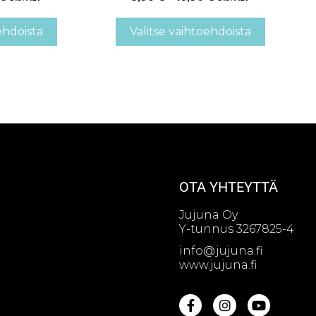
ehdoista
Valitse vaihtoehdoista
OTA YHTEYTTÄ
Jujuna Oy
Y-tunnus 3267825-4
info@jujuna.fi
www.jujuna.fi