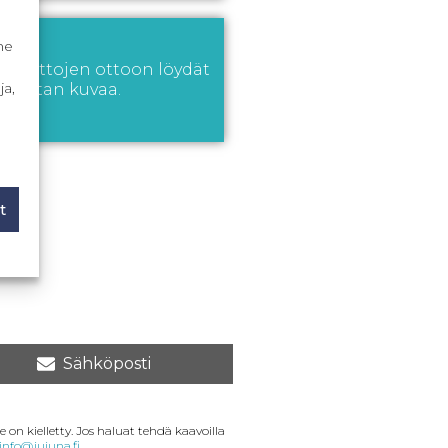
me
en mittojen ottoon löydät
ja,
a mitan kuvaa.
t
Sähköposti
 on kielletty. Jos haluat tehdä kaavoilla
info@jujuna.fi