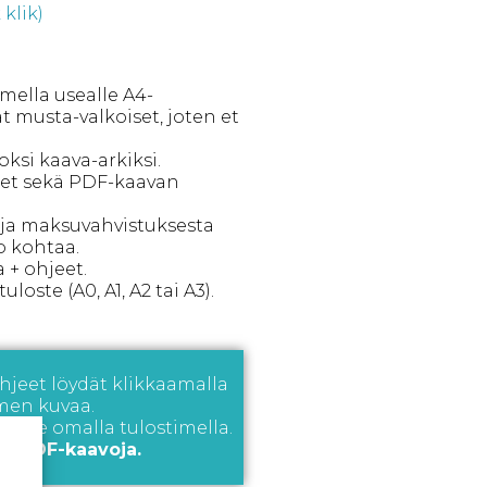
klik)
imella usealle A4-
at musta-valkoiset, joten et
oksi kaava-arkiksi.
eet sekä PDF-kaavan
- ja maksuvahvistuksesta
p kohtaa.
 + ohjeet.
oste (A0, A1, A2 tai A3).
jeet löydät klikkaamalla
men kuvaa.
 itse omalla tulostimella.
a PDF-kaavoja.