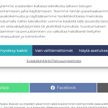
ytämme evästeiden kaltaisia tekniikoita laitteen tietojen
llentamiseen ja/tai käyttämiseen. Teemme tämän parantaaksem
lauskokemusta ja näyttääksemme henkilökohtaisia mainoksia.
Kuvalliset ohjeet omi
ostumalla näihin tekniikoihin voimme käsitellä tällä sivustolla tieto
klikkaamall
ten selauskäyttäytymistä tai yksilöllisiä tunnuksia. Suostumuksen
ääminen tai peruuttaminen voi vaikuttaa haitallisesti tiettyihin
inaisuuksiin ja toimintoihin.
0,00
€
Sis. ALV
Hyväksy kaikki
Vain välttämättömät
Näytä asetukse
Lisää ostoskoriin
Evästekäytäntö
Tietosuojaseloste
sApp
Facebook
lahjaksi. Kaavan ja ohjeiden jakaminen sekä kopioiminen kolmannelle osapuolelle
tä
. Jos olet kiinnostunut kaavojen jälleenmyynnistä, ota yhteyttä sähköpostitse