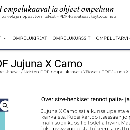
t ompelukaavat ja ohjeet ompeluun
palvelu ja nopeat toimitukset – PDF-kaavat saat käyttöösi heti
T
OMPELUKIRJAT
OMPELUKURSSIT
OMPELUTARVI
F Jujuna X Camo
lukaavat
/
Naisten PDF-ompelukaavat
/
Yläosat
/ PDF Jujuna 
Over size-henkiset rennot paita- ja
Jujuna X Camo sai alkunsa upeista er
kankaista. Kuosi kertoo itsessään jo 
malli sopii kuosille todella hyvin. M
joka pysyy vuodesta toiseen suositt