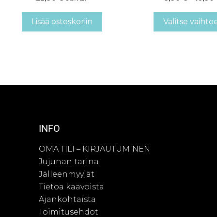
Lisää ostoskoriin
Valitse vaihto
INFO
OMA TILI – KIRJAUTUMINEN
Jujunan tarina
Jälleenmyyjät
Tietoa kaavoista
Ajankohtaista
Toimitusehdot