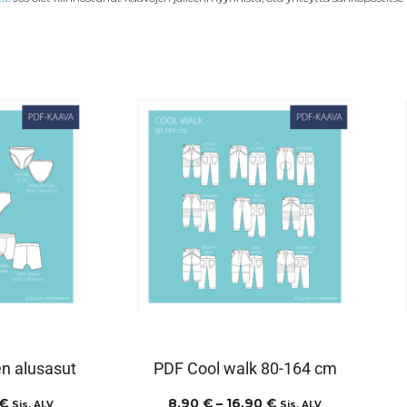
n alusasut
PDF Cool walk 80-164 cm
€
8,90
€
–
16,90
€
Sis. ALV
Sis. ALV