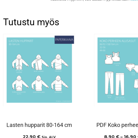
Tutustu myös
Lasten hupparit 80-164 cm
PDF Koko perhee
22,90
€
8,90
€
–
16,90
Sis. ALV