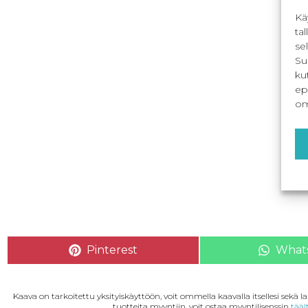
Kä
ta
se
Su
ku
ep
om
Pinterest
What
Kaava on tarkoitettu yksityiskäyttöön, voit ommella kaavalla itsellesi sekä 
tuotteita myyntiin, voit ostaa myyntilisenssin
tääl