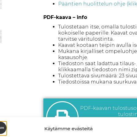
Pääntien huolittelun ohje (klik 
PDF-kaava – info
Tulostetaan itse, omalla tulost
kokoiselle paperille. Kaavat ov
tarvitse väritulostinta.
Kaavat kootaan teipin avulla is
Mukana kirjalliset ompeluohj
kasausohje.
Tiedoston saat ladattua tilaus
klikkaamalla tiedoston nimi.zi
Tulostettava sivumäärä: 23 sivua
Tiedostoissa mukana suurkuvatul
PDF-kaavan tulostusoh
tulosti
Tämä kaava tulostetaan
Emme postit
Käytämme evästeitä