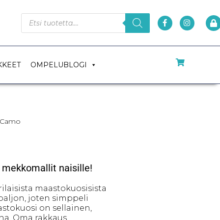
KKEET
OMPELUBLOGI
X Camo
 mekkomallit naisille!
ilaisista maastokuosisista
paljon, joten simppeli
aastokuosi on sellainen,
una. Oma rakkaus