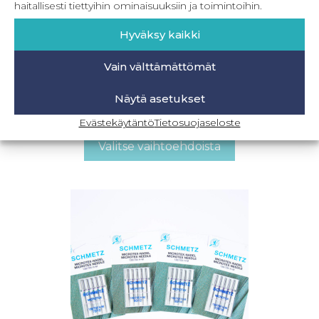
haitallisesti tiettyihin ominaisuuksiin ja toimintoihin.
Hyväksy kaikki
Vain välttämättömät
Schmetz Universal-neula 130 / 705 H kudotulle
kankaalle
Näytä asetukset
5,90
€
Sis. ALV
Evästekäytäntö
Tietosuojaseloste
Valitse vaihtoehdoista