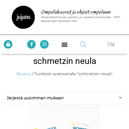
Ompelukaavat ja ohjeet ompeluun
Henkilökohtainen palvelu ja nopeat toimitukset – PDF-
kaavat saat käyttöösi heti
0
schmetzin neula
Etusivu
/ Tuotteet avainsanalla “schmetzin neula”