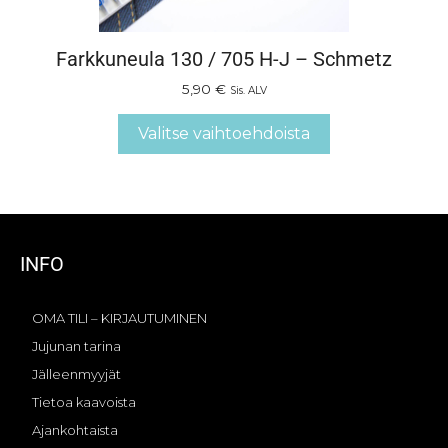
Farkkuneula 130 / 705 H-J – Schmetz
5,90
€
Sis. ALV
Valitse vaihtoehdoista
INFO
OMA TILI – KIRJAUTUMINEN
Jujunan tarina
Jälleenmyyjät
Tietoa kaavoista
Ajankohtaista