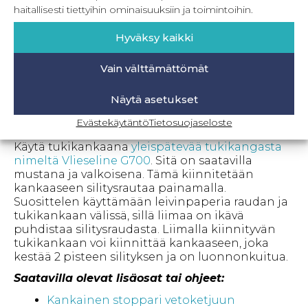
Särmään sopii useampi erilainen kudottu
haitallisesti tiettyihin ominaisuuksiin ja toimintoihin.
kangas. Mallikappaleissa on käytetty
paksumpaa ja ohuempaa farkkua sekä
Hyväksy kaikki
paksumpaa puuvillaa. Pussukan voit ommella
esimerksiksi puuvilla, pellava, vohveli, farkku,
Vain välttämättömät
kerni tai esimerkiksi vahakankaasta. Vuorina on
käytetty ohuempaa käsityöpuuvillaa. Kosteutta
hylkivän pussukan sisäpuolen voi tehdä
Näytä asetukset
kernistä, vahakankaasta tai pinnoitetusta
Evästekäytäntö
Tietosuojaseloste
ulkoilukankaasta.
Käytä tukikankaana
yleispätevää tukikangasta
nimeltä Vlieseline G700
. Sitä on saatavilla
mustana ja valkoisena. Tämä kiinnitetään
kankaaseen silitysrautaa painamalla.
Suosittelen käyttämään leivinpaperia raudan ja
tukikankaan välissä, sillä liimaa on ikävä
puhdistaa silitysraudasta. Liimalla kiinnityvän
tukikankaan voi kiinnittää kankaaseen, joka
kestää 2 pisteen silityksen ja on luonnonkuitua.
Saatavilla olevat lisäosat tai ohjeet:
Kankainen stoppari vetoketjuun