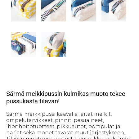
Särmä meikkipussin kulmikas muoto tekee
pussukasta tilavan!
Särmä meikkipussi kaavalla laitat meikit,
ompelutarvikkeet, pinnit, pesuaineet,
ihonhoitotuotteet, pikkuautot, pompulat ja
harjat sekä monet tavarat muut järjestykseen.
Tilavan muotonsa ansiosta, pussukka maksimoi