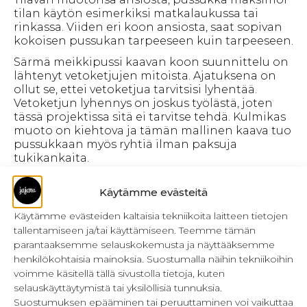
tilan käytön esimerkiksi matkalaukussa tai
rinkassa. Viiden eri koon ansiosta, saat sopivan
kokoisen pussukan tarpeeseen kuin tarpeeseen.
Särmä meikkipussi kaavan koon suunnittelu on
lähtenyt vetoketjujen mitoista. Ajatuksena on
ollut se, ettei vetoketjua tarvitsisi lyhentää.
Vetoketjun lyhennys on joskus työlästä, joten
tässä projektissa sitä ei tarvitse tehdä. Kulmikas
muoto on kiehtova ja tämän mallinen kaava tuo
pussukkaan myös ryhtiä ilman paksuja
tukikankaita.
Käytämme evästeitä
Jos ompelet vuoritettua pussukkaa
ensimmäistä kertaa, kaavan
Käytämme evästeiden kaltaisia tekniikoita laitteen tietojen
mukana saat yksityiskohtaisen
tallentamiseen ja/tai käyttämiseen. Teemme tämän
kuvallisen ompeluohjeen PDF-
parantaaksemme selauskokemusta ja näyttääksemme
tiedostona.
henkilökohtaisia mainoksia. Suostumalla näihin tekniikoihin
voimme käsitellä tällä sivustolla tietoja, kuten
selauskäyttäytymistä tai yksilöllisiä tunnuksia.
Suostumuksen epääminen tai peruuttaminen voi vaikuttaa