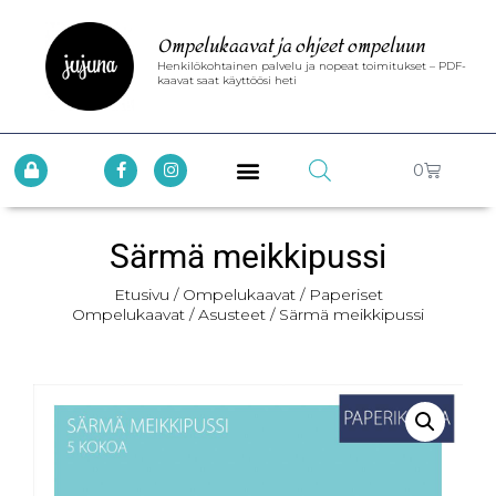
Ompelukaavat ja ohjeet ompeluun
Henkilökohtainen palvelu ja nopeat toimitukset – PDF-
kaavat saat käyttöösi heti
0
Särmä meikkipussi
Etusivu
/
Ompelukaavat
/
Paperiset
Ompelukaavat
/
Asusteet
/ Särmä meikkipussi