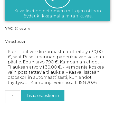
Kuvalliset ohjeet omien mittojen ottoon
löydät klikkaamalla mitan kuvaa.
7,90
€
Sis. ALV
Varastossa
Kun tilaat verkkokaupasta tuotteita yli 30,00
€, saat Rusettipannan paperikaavan kaupan
päälle. Edun arvo 7,90 €. Kampanjan ehdot: -
Tilauksen arvo yli 30,00 €. - Kampanja koskee
vain postitettavia tilauksia. - Kaava lisätään
ostoskoriin automaattisesti, kun ehdot
täyttyvät. - Kampanja voimassa 1.-15.8.2026
Lisää ostoskoriin