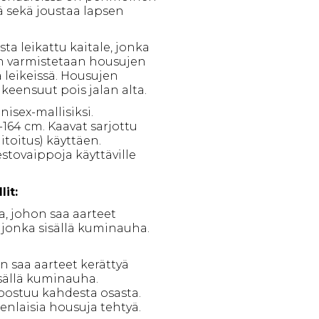
ä sekä joustaa lapsen
ta leikattu kaitale, jonka
in varmistetaan housujen
leikeissä. Housujen
hkeensuut pois jalan alta.
isex-mallisiksi.
-164 cm. Kaavat sarjottu
toitus) käyttäen.
stovaippoja käyttäville
it:
a, johon saa aarteet
, jonka sisällä kuminauha.
n saa aarteet kerättyä
isällä kuminauha.
oostuu kahdesta osasta.
enlaisia housuja tehtyä.