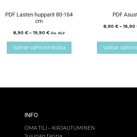
PDF Lasten hupparit 80-164
PDF Asus
cm
8,90
€
–
16,90
8,90
€
–
19,90
€
Sis. ALV
Valitse vaihtoehdoista
Valitse vaihto
INFO
OMA TILI – KIRJAUTUMINEN
Jujunan tarina