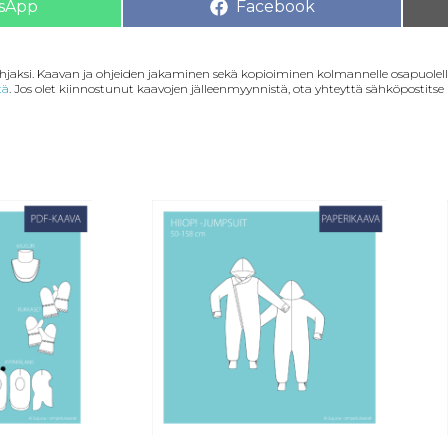
sApp
Facebook
lahjaksi. Kaavan ja ohjeiden jakaminen sekä kopioiminen kolmannelle osapuolelle
tä
. Jos olet kiinnostunut kaavojen jälleenmyynnistä, ota yhteyttä sähköpostitse