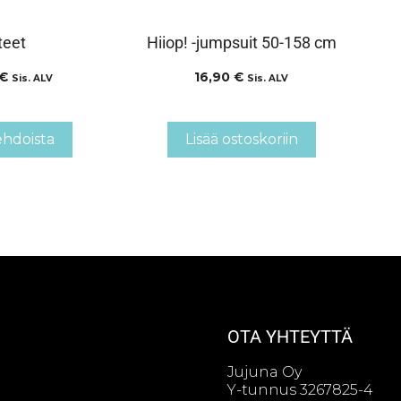
teet
Hiiop! -jumpsuit 50-158 cm
€
16,90
€
Sis. ALV
Sis. ALV
ehdoista
Lisää ostoskoriin
OTA YHTEYTTÄ
Jujuna Oy
Y-tunnus 3267825-4