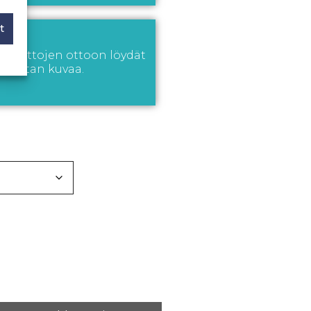
t
en mittojen ottoon löydät
a mitan kuvaa.