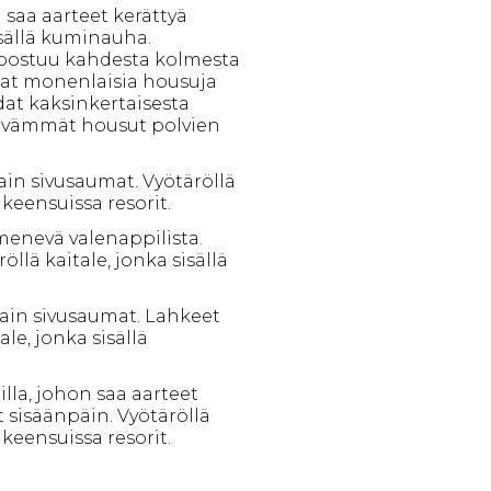
 saa aarteet kerättyä
isällä kuminauha.
koostuu kahdesta kolmesta
saat monenlaisia housuja
dat kaksinkertaisesta
tävämmät housut polvien
ain sivusaumat. Vyötäröllä
keensuissa resorit.
 menevä valenappilista.
llä kaitale, jonka sisällä
vain sivusaumat. Lahkeet
le, jonka sisällä
lla, johon saa aarteet
 sisäänpäin. Vyötäröllä
keensuissa resorit.