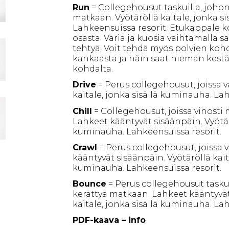
Run
= Collegehousut taskuilla, johon
matkaan. Vyötäröllä kaitale, jonka s
Lahkeensuissa resorit. Etukappale 
osasta. Väriä ja kuosia vaihtamalla 
tehtyä. Voit tehdä myös polvien koh
kankaasta ja näin saat hieman kes
kohdalta.
Drive
= Perus collegehousut, joissa v
kaitale, jonka sisällä kuminauha. Lah
Chill
= Collegehousut, joissa vinosti
Lahkeet kääntyvät sisäänpäin. Vyötärö
kuminauha. Lahkeensuissa resorit.
Crawl
= Perus collegehousut, joissa 
kääntyvät sisäänpäin. Vyötäröllä kaita
kuminauha. Lahkeensuissa resorit.
Bounce
= Perus collegehousut taskui
kerättyä matkaan. Lahkeet kääntyvät
kaitale, jonka sisällä kuminauha. Lah
PDF-kaava – info