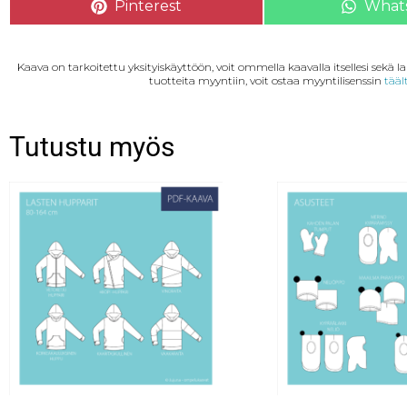
Pinterest
What
Kaava on tarkoitettu yksityiskäyttöön, voit ommella kaavalla itsellesi sekä 
tuotteita myyntiin, voit ostaa myyntilisenssin
tääl
Tutustu myös