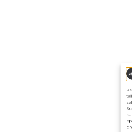
Kä
ta
se
Su
ku
ep
om