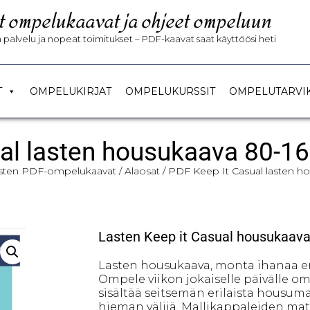
t ompelukaavat ja ohjeet ompeluun
palvelu ja nopeat toimitukset – PDF-kaavat saat käyttöösi heti
T
OMPELUKIRJAT
OMPELUKURSSIT
OMPELUTARVI
al lasten housukaava 80-1
sten PDF-ompelukaavat
/
Alaosat
/ PDF Keep It Casual lasten h
Lasten Keep it Casual housukaavat 
Lasten housukaava, monta ihanaa eri
Ompele viikon jokaiselle päivälle o
sisältää seitsemän erilaista housumall
hieman väljiä. Mallikappaleiden ma