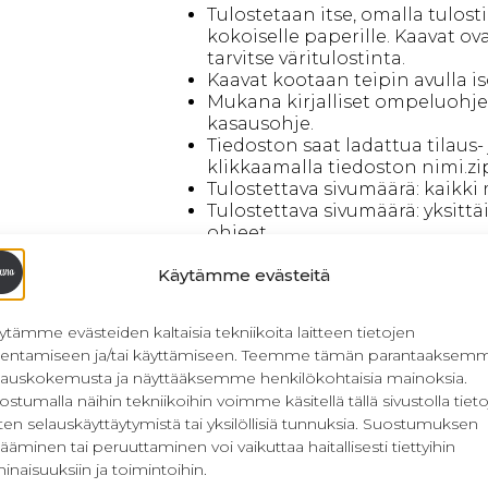
Tulostetaan itse, omalla tulost
kokoiselle paperille. Kaavat ov
tarvitse väritulostinta.
Kaavat kootaan teipin avulla is
Mukana kirjalliset ompeluohj
kasausohje.
Tiedoston saat ladattua tilaus
klikkaamalla tiedoston nimi.zi
Tulostettava sivumäärä: kaikki m
Tulostettava sivumäärä: yksittä
ohjeet.
Tiedostoissa mukana suurkuvatul
Käytämme evästeitä
Etsitkö paperikaavaa? Klikkaa
täst
ytämme evästeiden kaltaisia tekniikoita laitteen tietojen
llentamiseen ja/tai käyttämiseen. Teemme tämän parantaaksem
lauskokemusta ja näyttääksemme henkilökohtaisia mainoksia.
PDF-kaavan tulostusoh
ostumalla näihin tekniikoihin voimme käsitellä tällä sivustolla tieto
tulosti
ten selauskäyttäytymistä tai yksilöllisiä tunnuksia. Suostumuksen
Tämä kaava tulostetaan
ääminen tai peruuttaminen voi vaikuttaa haitallisesti tiettyihin
Emme postit
inaisuuksiin ja toimintoihin.