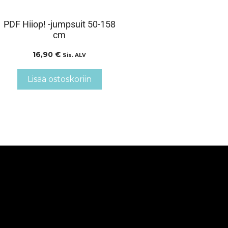
PDF Hiiop! -jumpsuit 50-158
cm
16,90
€
Sis. ALV
Lisää ostoskoriin