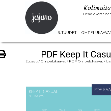
Kotimaise
Henkilökohtainen 
UUTUUDET
OMPELUKAAVA
PDF Keep It Casu
Etusivu
/
Ompelukaavat
/
PDF Ompelukaavat
/
La