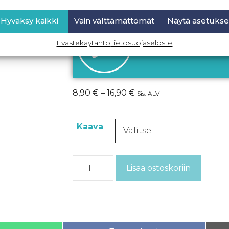
Hyväksy kaikki
Vain välttämättömät
Näytä asetukse
Kuvalliset ohjeet omi
Evästekäytäntö
Tietosuojaseloste
klikkaamall
8,90
€
–
16,90
€
Sis. ALV
Kaava
Lisää ostoskoriin