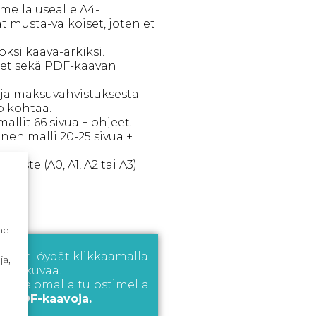
imella usealle A4-
at musta-valkoiset, joten et
oksi kaava-arkiksi.
eet sekä PDF-kaavan
- ja maksuvahvistuksesta
p kohtaa.
allit 66 sivua + ohjeet.
inen malli 20-25 sivua +
oste (A0, A1, A2 tai A3).
ä.
me
jeet löydät klikkaamalla
ja,
men kuvaa.
 itse omalla tulostimella.
a PDF-kaavoja.