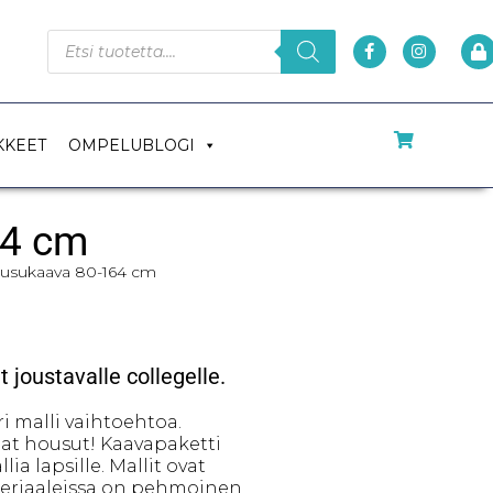
KKEET
OMPELUBLOGI
64 cm
ousukaava 80-164 cm
joustavalle collegelle.
 malli vaihtoehtoa.
mat housut! Kaavapaketti
ia lapsille. Mallit ovat
teriaaleissa on pehmoinen