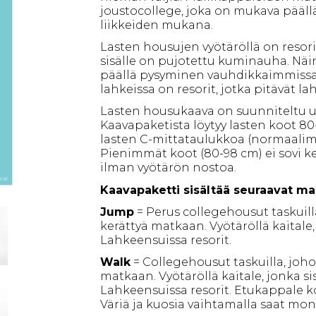
joustocollege, joka on mukava pääll
liikkeiden mukana.
Lasten housujen vyötäröllä on resoris
sisälle on pujotettu kuminauha. Nä
päällä pysyminen vauhdikkaimmissa 
lahkeissa on resorit, jotka pitävät la
Lasten housukaava on suunniteltu un
Kaavapaketista löytyy lasten koot 80
lasten C-mittataulukkoa (normaalimi
Pienimmät koot (80-98 cm) ei sovi ke
ilman vyötärön nostoa.
Kaavapaketti sisältää seuraavat mall
Jump
= Perus collegehousut taskuill
kerättyä matkaan. Vyötäröllä kaitale
Lahkeensuissa resorit.
Walk
= Collegehousut taskuilla, joho
matkaan. Vyötäröllä kaitale, jonka s
Lahkeensuissa resorit. Etukappale k
Väriä ja kuosia vaihtamalla saat mon