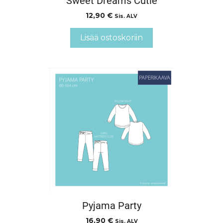
Sweet Dreams Cutie
12,90
€
Sis. ALV
Lisää ostoskoriin
Pyjama Party
16,90
€
Sis. ALV