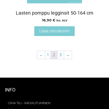
Lasten pomppu legginsit 50-164 cm
16,90
€
Sis. ALV
Lisää ostoskoriin
←
1
2
3
→
INFO
OMA TILI – KIRJAUTUMINEN