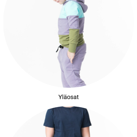
Yläosat