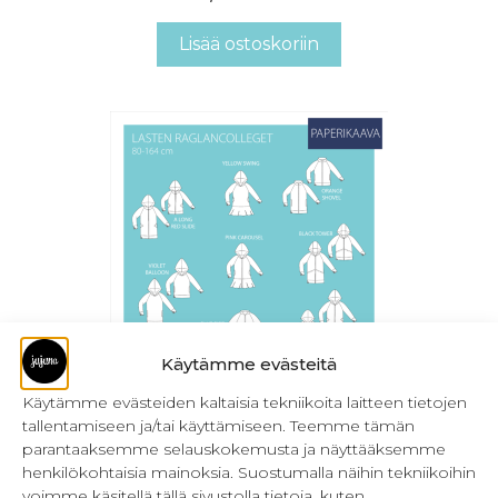
Lisää ostoskoriin
Käytämme evästeitä
Käytämme evästeiden kaltaisia tekniikoita laitteen tietojen
Lasten raglancolleget 80-164 cm
tallentamiseen ja/tai käyttämiseen. Teemme tämän
parantaaksemme selauskokemusta ja näyttääksemme
22,90
€
Sis. ALV
henkilökohtaisia mainoksia. Suostumalla näihin tekniikoihin
voimme käsitellä tällä sivustolla tietoja, kuten