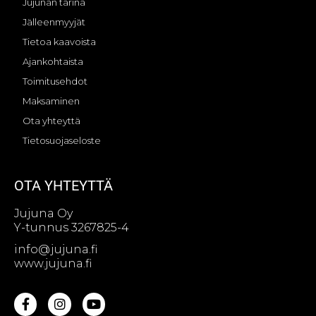
Jujunan tarina
Jälleenmyyjät
Tietoa kaavoista
Ajankohtaista
Toimitusehdot
Maksaminen
Ota yhteyttä
Tietosuojaseloste
OTA YHTEYTTÄ
Jujuna Oy
Y-tunnus 3267825-4
info@jujuna.fi
www.jujuna.fi