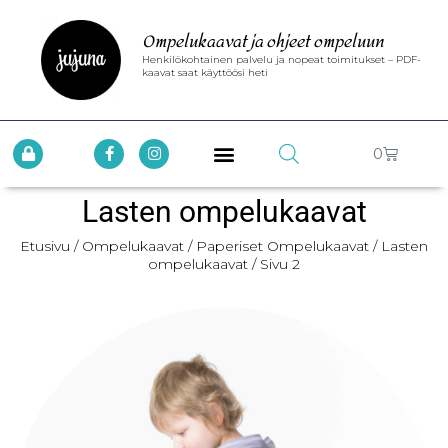
Ompelukaavat ja ohjeet ompeluun
Henkilökohtainen palvelu ja nopeat toimitukset – PDF-
kaavat saat käyttöösi heti
0
Lasten ompelukaavat
Etusivu
/
Ompelukaavat
/
Paperiset Ompelukaavat
/
Lasten
ompelukaavat
/ Sivu 2