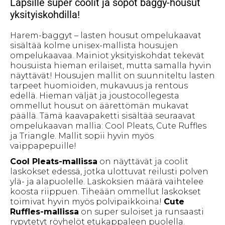
Lapsille super coolit ja söpöt baggy-housut
yksityiskohdilla!
Harem-baggyt – lasten housut ompelukaavat
sisältää kolme unisex-mallista housujen
ompelukaavaa. Mainiot yksityiskohdat tekevät
housuista hieman erilaiset, mutta samalla hyvin
näyttävät! Housujen mallit on suunniteltu lasten
tarpeet huomioiden, mukavuus ja rentous
edellä. Hieman väljät ja joustocollegesta
ommellut housut on äärettömän mukavat
päällä. Tämä kaavapaketti sisältää seuraavat
ompelukaavan mallia: Cool Pleats, Cute Ruffles
ja Triangle. Mallit sopii hyvin myös
vaippapepuille!
Cool Pleats-mallissa
on näyttävät ja coolit
laskokset edessä, jotka ulottuvat reilusti polven
ylä- ja alapuolelle. Laskoksien määrä vaihtelee
koosta riippuen. Tiheään ommellut laskokset
toimivat hyvin myös polvipaikkoina!
Cute
Ruffles-mallissa
on super suloiset ja runsaasti
rypytetyt röyhelöt etukappaleen puolella.