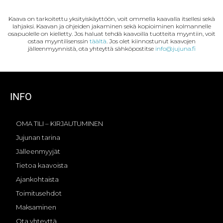
i
h
a
ä
n
a
c
h
Kaava on tarkoitettu yksityiskäyttöön, voit ommella kaavalla itsellesi sekä
t
t
e
k
lahjaksi. Kaavan ja ohjeiden jakaminen sekä kopioiminen kolmannelle
e
s
b
ö
osapuolelle on kielletty. Jos haluat tehdä kaavoilla tuotteita myyntiin, voit
r
A
o
p
ostaa myyntilisenssin
täältä
. Jos olet kiinnostunut kaavojen
jälleenmyynnistä, ota yhteyttä sähköpostitse
info@jujuna.fi
e
p
o
o
s
p
k
s
t
t
i
INFO
OMA TILI – KIRJAUTUMINEN
Jujunan tarina
Jälleenmyyjät
Tietoa kaavoista
Ajankohtaista
Toimitusehdot
Maksaminen
Ota yhteyttä