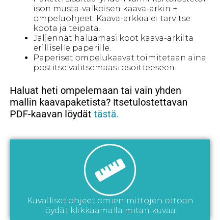
ison musta-valkoisen kaava-arkin +
ompeluohjeet. Kaava-arkkia ei tarvitse
koota ja teipata.
Jäljennät haluamasi koot kaava-arkilta
erilliselle paperille.
Paperiset ompelukaavat toimitetaan aina
postitse valitsemaasi osoitteeseen.
Haluat heti ompelemaan tai vain yhden
mallin kaavapaketista? Itsetulostettavan
PDF-kaavan löydät
tästä.
Kuvalliset ohjeet omien mittojen ottoon
löydät klikkaamalla mitan kuvaa.