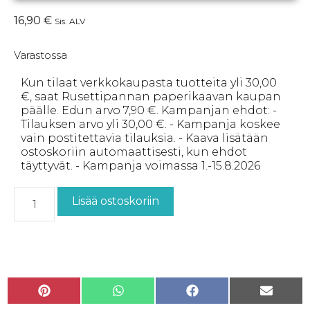
16,90
€
Sis. ALV
Varastossa
Kun tilaat verkkokaupasta tuotteita yli 30,00
€, saat Rusettipannan paperikaavan kaupan
päälle. Edun arvo 7,90 €. Kampanjan ehdot: -
Tilauksen arvo yli 30,00 €. - Kampanja koskee
vain postitettavia tilauksia. - Kaava lisätään
ostoskoriin automaattisesti, kun ehdot
täyttyvät. - Kampanja voimassa 1.-15.8.2026
Lisää ostoskoriin
P
W
F
S