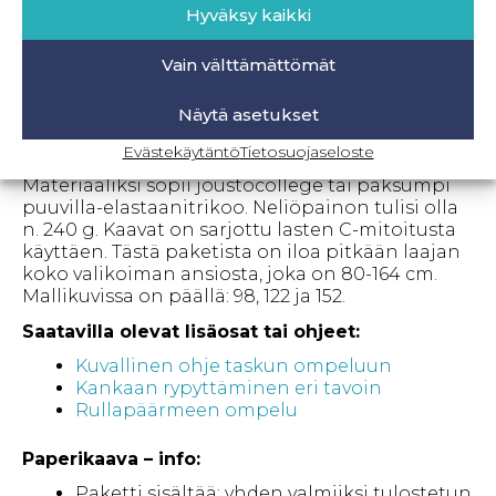
Hyväksy kaikki
käyttää resoria vyötäröllä, leikkaa
vyötärökaitaleen kaava 2-4 cm lyhyemmäksi
kuin alkuperäinen. Housujen lahkeissa on
Vain välttämättömät
samasta kankaasta tehdyt resorit, mutta lisää
joustavuutta lahkeensuihin saat käyttämällä
Näytä asetukset
resorikangasta. Varmista ennen leikkuuta,
mahtuuko jalka sujuvasti läpi.
Evästekäytäntö
Tietosuojaseloste
Materiaaliksi sopii joustocollege tai paksumpi
puuvilla-elastaanitrikoo. Neliöpainon tulisi olla
n. 240 g. Kaavat on sarjottu lasten C-mitoitusta
käyttäen. Tästä paketista on iloa pitkään laajan
koko valikoiman ansiosta, joka on 80-164 cm.
Mallikuvissa on päällä: 98, 122 ja 152.
Saatavilla olevat lisäosat tai ohjeet:
Kuvallinen ohje taskun ompeluun
Kankaan rypyttäminen eri tavoin
Rullapäärmeen ompelu
Paperikaava – info
:
Paketti sisältää: yhden valmiiksi tulostetun