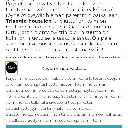
Röyhelöt kulkevat vyötäröltä lahkeeseen.
Halutessaan voi sauman tikata litteäksi, jolloin
röyhelöt pysyvät hieman paremmin paikallaan.
Triangle-housujen
”the juttu” on kolmion
mallisessa taskun suussa. Kaaritasku on niin
tuttu, joten pientä twistiä ja erilaisuutta on
kolmion muotoisella taskulla saatu. Ompele
sisempi taskupussi erivärisestä kankaasta, niin
saat taskun kunnolla saumasta näkyviin!
Harem-baggyt – lasten housut ompelukaavojen
etu- ja takakappale leikataan kaikissa malleissa
Käytämme evästeitä
taitteelta, jolloin keskellä olevat saumat on
saatu pois. Kaikissa malleissa sama pohja, jossa
Käytämme evästeiden kaltaisia tekniikoita laitteen tietojen
alaslaskettu haara. Näin on saatu baggy-mallille
tallentamiseen ja/tai käyttämiseen. Teemme tämän
ominaista ulkonäköä, väljyyttä ja lököpöksy
parantaaksemme selauskokemusta ja näyttääksemme
tyyliä. Housujen malli on korkeavyötäröinen,
henkilökohtaisia mainoksia. Suostumalla näihin tekniikoihin
jolloin vyötärö ulottuu napaan asti tai hieman
voimme käsitellä tällä sivustolla tietoja, kuten
sen yläpuolelle. Housujen vyötärölle on
selauskäyttäytymistä tai yksilöllisiä tunnuksia.
ommeltu kaksinkertainen kaitale, joka on
Suostumuksen epääminen tai peruuttaminen voi vaikuttaa
leikattu samasta kankaasta kuin housut.
haitallisesti tiettyihin ominaisuuksiin ja toimintoihin.
Kaitaleen sisään on pujotettu kuminauha, jotta
housut pysyvät varmasti ylhäällä. Jos haluat