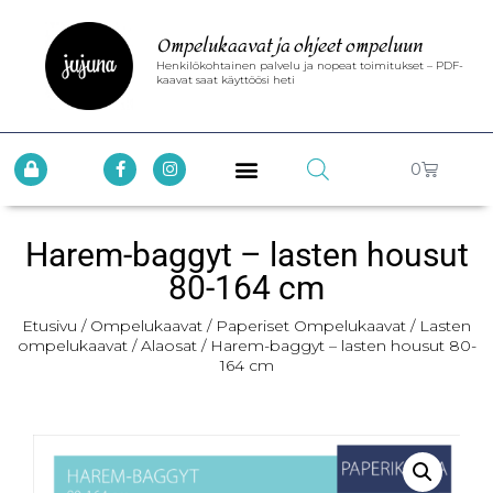
Ompelukaavat ja ohjeet ompeluun
Henkilökohtainen palvelu ja nopeat toimitukset – PDF-
kaavat saat käyttöösi heti
0
Harem-baggyt – lasten housut
80-164 cm
Etusivu
/
Ompelukaavat
/
Paperiset Ompelukaavat
/
Lasten
ompelukaavat
/
Alaosat
/ Harem-baggyt – lasten housut 80-
164 cm