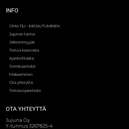
i
INFO
OMA TILI – KIRJAUTUMINEN
Jujunan tarina
Jälleenmyyjät
Tietoa kaavoista
Ajankohtaista
Toimitusehdot
Maksaminen
Ota yhteyttä
Tietosuojaseloste
OTA YHTEYTTÄ
Jujuna Oy
Y-tunnus 3267825-4