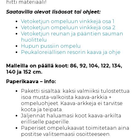
hitti materiaali!
Saatavilla olevat lisäosat tai ohjeet:
Vetoketjun ompeluun vinkkejä osa 1
Vetoketjun ompeluun vinkkejä osa 2
Vetoketjun reunan ja pääntien sauman
huolittelu
Hupun pussiin ompelu
Peukaloreiällisen resorin kaava ja ohje
Malleilla on päällä koot: 86, 92, 104, 122, 134,
140 ja 152 cm.
Paperikaava – info
:
Paketti sisältää: kaksi valmiiksi tulostettua
isoa musta-valkoista kaava-arkkia +
ompeluohjeet. Kaava-arkkeja ei tarvitse
koota ja teipata.
Jäljennät haluamasi koot kaava-arkilta
erilliselle paperille.
Paperiset ompelukaavat toimitetaan aina
postitse valitsemaasi osoitteeseen.