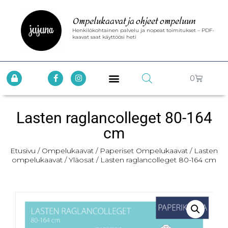
Ompelukaavat ja ohjeet ompeluun
Henkilökohtainen palvelu ja nopeat toimitukset – PDF-
kaavat saat käyttöösi heti
0
Lasten raglancolleget 80-164
cm
Etusivu
/
Ompelukaavat
/
Paperiset Ompelukaavat
/
Lasten
ompelukaavat
/
Yläosat
/ Lasten raglancolleget 80-164 cm