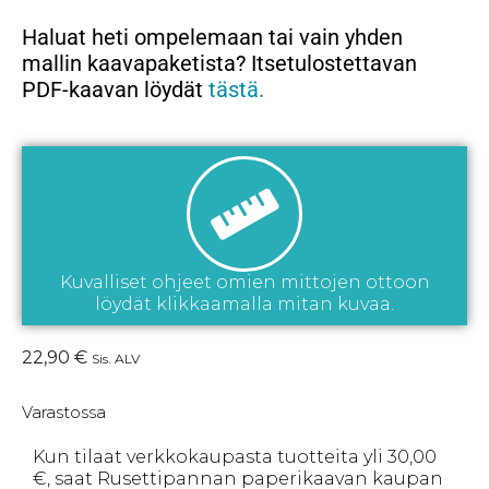
Haluat heti ompelemaan tai vain yhden
mallin kaavapaketista? Itsetulostettavan
PDF-kaavan löydät
tästä.
Kuvalliset ohjeet omien mittojen ottoon
löydät klikkaamalla mitan kuvaa.
22,90
€
Sis. ALV
Varastossa
Kun tilaat verkkokaupasta tuotteita yli 30,00
€, saat Rusettipannan paperikaavan kaupan