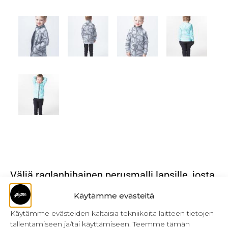
Väljä raglanhihainen perusmalli lapsille, josta
riittää iloa pitkäksi aikaa.
Käytämme evästeitä
Kattava lasten raglancolleget kaavapaketti
Käytämme evästeiden kaltaisia tekniikoita laitteen tietojen
koostuu
8 erilaisesta mallista.
Voit yhdistää
tallentamiseen ja/tai käyttämiseen. Teemme tämän