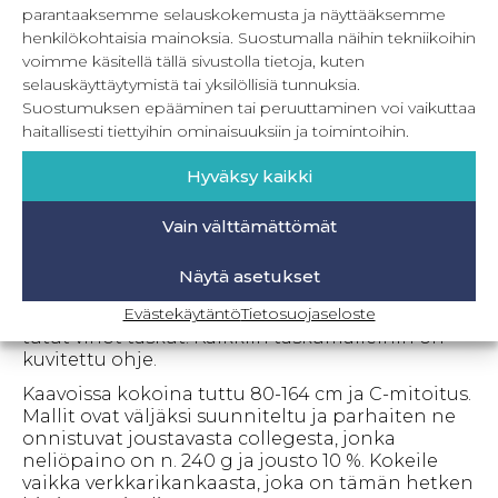
kaavapaketin eri osia toisiinsa ja saada monta
parantaaksemme selauskokemusta ja näyttääksemme
upeaa mallia lisää. Etu- ja takakappaleita on
2
henkilökohtaisia mainoksia. Suostumalla näihin tekniikoihin
eri pituutta
, lyhyt lantiomittainen sekä pitkä
voimme käsitellä tällä sivustolla tietoja, kuten
pepun peittävä.
selauskäyttäytymistä tai yksilöllisiä tunnuksia.
Kaavapaketista löytyy myös kellotettu helma,
Suostumuksen epääminen tai peruuttaminen voi vaikuttaa
joka ulottuu hieman polven yläpuolelle. Mainio
haitallisesti tiettyihin ominaisuuksiin ja toimintoihin.
malli leggareiden kaveriksi!
4 erilaista huppua
:
perinteinen huppu, kolmiosainen huppu,
Hyväksy kaikki
hiippahuppu sekä korkeakauluksinen huppu
sekä
2 erilaista kaulusta
: korkea kaulaa suojaava
Vain välttämättömät
kaulus sekä tyylikäs bomber-kaulus.
4 erilaista taskua:
Se perinteinen ja hyvin tuttu
Näytä asetukset
kaaritasku, kiehtova kolmiotasku, hauska
Evästekäytäntö
Tietosuojaseloste
suorakulmio sekä Weekend kaavapaketistakin
tutut vinot taskut. Kaikkiin taskumalleihin on
kuvitettu ohje.
Kaavoissa kokoina tuttu 80-164 cm ja C-mitoitus.
Mallit ovat väljäksi suunniteltu ja parhaiten ne
onnistuvat joustavasta collegesta, jonka
neliöpaino on n. 240 g ja jousto 10 %. Kokeile
vaikka verkkarikankaasta, joka on tämän hetken