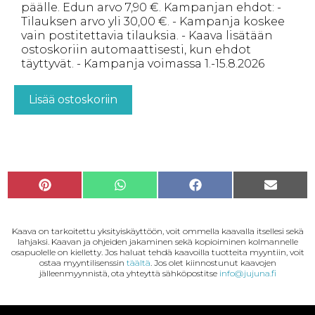
päälle. Edun arvo 7,90 €. Kampanjan ehdot: -
Tilauksen arvo yli 30,00 €. - Kampanja koskee
vain postitettavia tilauksia. - Kaava lisätään
ostoskoriin automaattisesti, kun ehdot
täyttyvät. - Kampanja voimassa 1.-15.8.2026
Lisää ostoskoriin
P
W
F
S
i
h
a
ä
n
a
c
h
Kaava on tarkoitettu yksityiskäyttöön, voit ommella kaavalla itsellesi sekä
t
t
e
k
lahjaksi. Kaavan ja ohjeiden jakaminen sekä kopioiminen kolmannelle
e
s
b
ö
osapuolelle on kielletty. Jos haluat tehdä kaavoilla tuotteita myyntiin, voit
r
A
o
p
ostaa myyntilisenssin
täältä
. Jos olet kiinnostunut kaavojen
jälleenmyynnistä, ota yhteyttä sähköpostitse
info@jujuna.fi
e
p
o
o
s
p
k
s
t
t