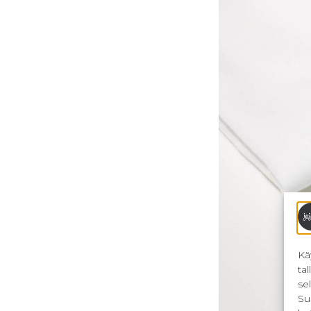
Kä
ta
se
Su