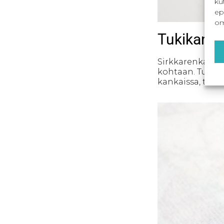
ku
ep
om
Tukikanka
Sirkkarenkaan k
kohtaan. Tukika
kankaissa, tämä