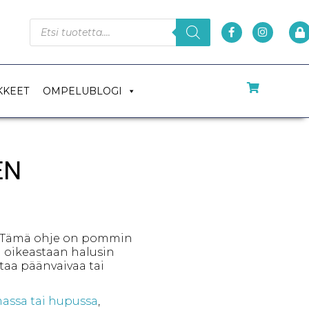
KKEET
OMPELUBLOGI
EN
u. Tämä ohje on pommin
n oikeastaan halusin
taa päänvaivaa tai
massa tai hupussa
,