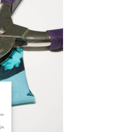
me
ja,