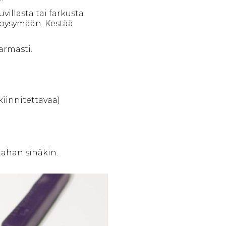
illasta tai farkusta
t pysymään. Kestää
varmasti.
kiinnitettävää)
tahan sinäkin.