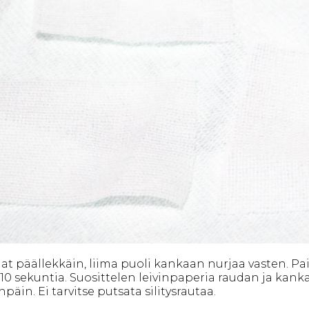
at päällekkäin, liima puoli kankaan nurjaa vasten. P
5-10 sekuntia. Suosittelen leivinpaperia raudan ja kank
äin. Ei tarvitse putsata silitysrautaa.