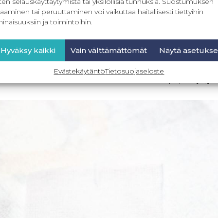
ten selauskäyttäytymistä tai yksilöllisiä tunnuksia. Suostumuksen
ääminen tai peruuttaminen voi vaikuttaa haitallisesti tiettyihin
inaisuuksiin ja toimintoihin.
an kiinnitys ja merkitseminen
Hyväksy kaikki
Vain välttämättömät
Näytä asetukse
iinnitys kankaaseen varmistetaan kiinnittämällä tuk
ngas tukee sirkan kohtaa kiinnityksessä että käytössä.
Evästekäytäntö
Tietosuojaseloste
 on ehdoton! Leikkaa tukikankaasta 2-3 kpl paloja, jo