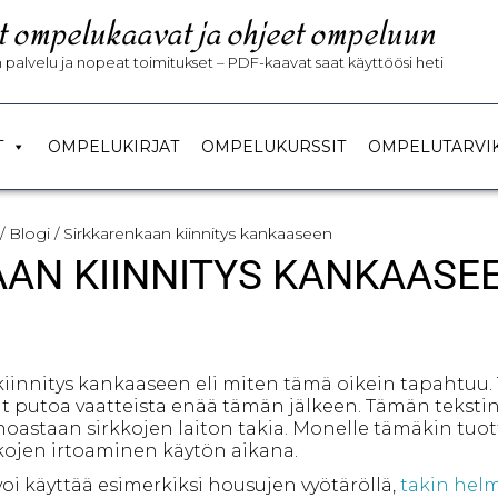
t ompelukaavat ja ohjeet ompeluun
palvelu ja nopeat toimitukset – PDF-kaavat saat käyttöösi heti
T
OMPELUKIRJAT
OMPELUKURSSIT
OMPELUTARVI
/
Blogi
/ Sirkkarenkaan kiinnitys kankaaseen
AN KIINNITYS KANKAASE
kiinnitys kankaaseen eli miten tämä oikein tapahtu
at putoa vaatteista enää tämän jälkeen. Tämän teksti
inoastaan sirkkojen laiton takia. Monelle tämäkin tuot
kojen irtoaminen käytön aikana.
voi käyttää esimerkiksi housujen vyötäröllä,
takin hel