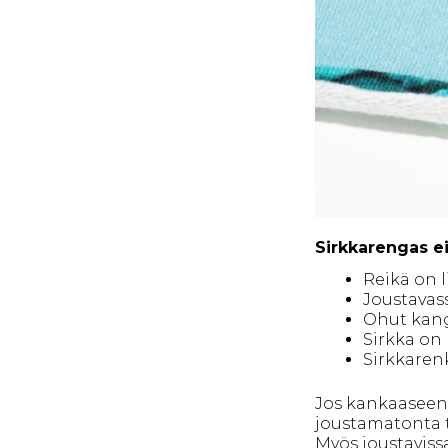
Sirkkarengas ei
Reikä on l
Joustavas
Ohut kanga
Sirkka on 
Sirkkarenk
Jos kankaaseen v
joustamatonta t
Myös joustaviss