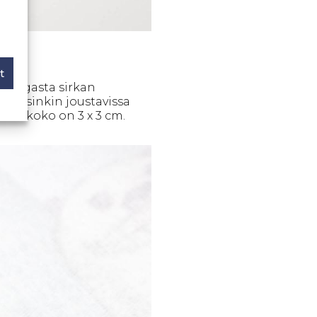
t
ikangasta sirkan
 Varsinkin joustavissa
iden koko on 3 x 3 cm.