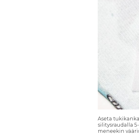
Aseta tukikanka
silitysraudalla 
meneekin väärinp