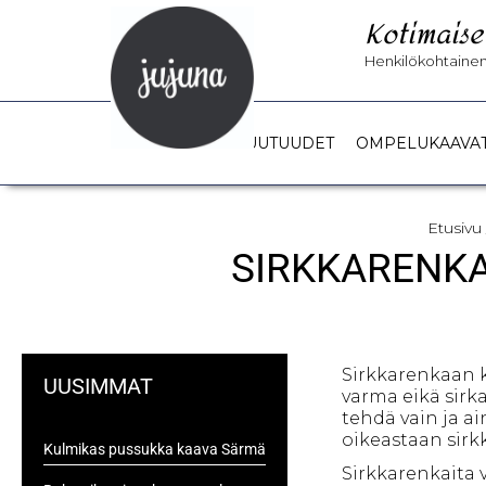
Kotimaise
Henkilökohtainen 
UUTUUDET
OMPELUKAAVA
Etusivu
SIRKKARENKA
Sirkkarenkaan 
UUSIMMAT
varma eikä sirk
tehdä vain ja a
oikeastaan sirk
Kulmikas pussukka kaava Särmä
Sirkkarenkaita 