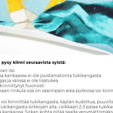
 pysy kiinni seuraavista syistä:
iian iso
sa kankaassa ei ole joustamatonta tukikangasta
s ja välissä ei ole lisätukea
kiinnittynyt huonosti
aan rinkula osa on väärinpäin eikä putkiosa voi kiinn
oi kiinnittää tukikangasta, käytän kudottua, puuvillap
ukikangasta sirkkojen alla. Leikkaan 2-3 palaa tukika
a kankaissa. Sirkan kohta pitää saada venymättömäksi