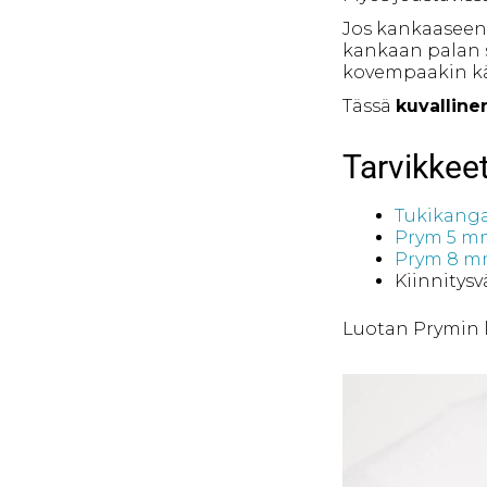
Jos kankaaseen e
kankaan palan si
kovempaakin käy
Tässä
kuvalline
Tarvikkee
Tukikang
Prym 5 mm
Prym 8 mm
Kiinnitysv
Luotan Prymin l