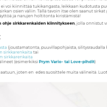
i voi kiinnittää tukikangasta, leikkaan kudotusta puuv
rkan osien väliin. Tällä tavoin itse olen saanut sirka
ttöä ja narujen holtitonta kiristämistä!
n ohje sirkkarenkaiden kiinnitykseen
, jolla onnistut 
t
asta
(joustamatonta, puuvillapohjaista, silitysraudalla 
 sirkkarenkaita
tai
 sirkkarenkaita
älineet (esimerkiksi
Prym Vario- tai Love-pihdit
)
aatuun, joten en edes suosittele muita välineitä. Luo