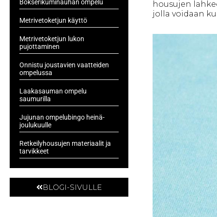
Bokserikuminauhan ompelu
housujen lahkee
jolla voidaan ku
Metrivetoketjun käyttö
Metrivetoketjun lukon
pujottaminen
Onnistu joustavien vaatteiden
ompelussa
Laakasauman ompelu
saumurilla
Jujunan ompelubingo heinä-
joulukuulle
Retkeilyhousujen materiaalit ja
tarvikkeet
BLOGI-SIVULLE