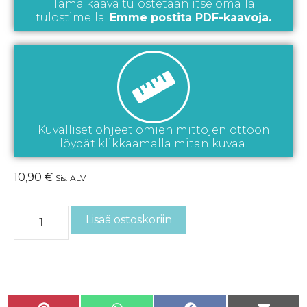
Tämä kaava tulostetaan itse omalla
tulostimella.
Emme postita PDF-kaavoja.
Kuvalliset ohjeet omien mittojen ottoon
löydät klikkaamalla mitan kuvaa.
10,90
€
Sis. ALV
Lisää ostoskoriin