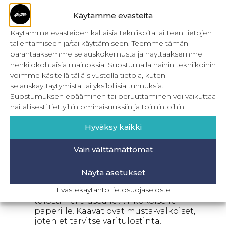
Lahkeensuista löytyy päärme eli tupla käänne.
Tällä tyylillä tehtäessä, kankaan reuna jää
Käytämme evästeitä
kokonaan piiloon.
Käytämme evästeiden kaltaisia tekniikoita laitteen tietojen
Mallin päällä on koko 50
(lantionympärys 99 cm).
tallentamiseen ja/tai käyttämiseen. Teemme tämän
Saarni miesten pyjamahousut on ommeltu
parantaaksemme selauskokemusta ja näyttääksemme
kudotusta puuvillasta, mutta voit ommella ne
henkilökohtaisia mainoksia. Suostumalla näihin tekniikoihin
myös flanellista. Malli on suunniteltu over size
voimme käsitellä tällä sivustolla tietoja, kuten
malliseksi eli erittäin väljäksi. Kaavat on
selauskäyttäytymistä tai yksilöllisiä tunnuksia.
kaavoitettu miesten C-mittataulukkoa käyttäen.
Suostumuksen epääminen tai peruuttaminen voi vaikuttaa
Pyjamahousun kaavasta löydät kattavasti
haitallisesti tiettyihin ominaisuuksiin ja toimintoihin.
miesten kokoja: 44-66.
PDF-kaava – info
Hyväksy kaikki
PDF-kaavan voit ladata maksutta 120
Vain välttämättömät
päivän ajan tilaushetkestä. 120 päivän
jälkeen käyttöoikeus linkkiin sulkeutuu.
Päättymispäivän näet
Näytä asetukset
tilausvahvistuksestasi.
Evästekäytäntö
Tietosuojaseloste
Tulostetaan itse, omalla
tulostimella usealle A4-kokoiselle
paperille. Kaavat ovat musta-valkoiset,
joten et tarvitse väritulostinta.