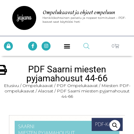
Ompelukaavat ja ohjeet ompeluun
Henkilökohtainen palvelu ja nopeat toimitukset – PDF-
kaavat saat käyttöösi heti
0
PDF Saarni miesten
pyjamahousut 44-66
Etusivu
/
Ompelukaavat
/
PDF Ompelukaavat
/
Miesten PDF-
ompelukaavat
/
Alaosat
/ PDF Saarni miesten pyjamahousut
44-66