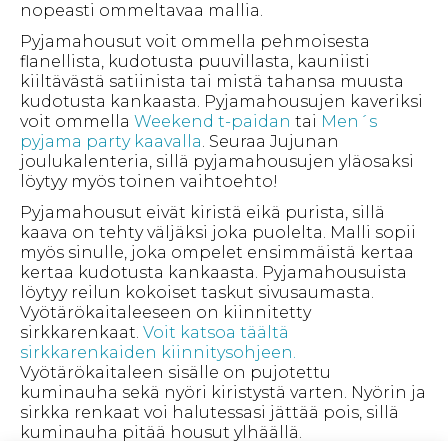
nopeasti ommeltavaa mallia.
Pyjamahousut voit ommella pehmoisesta
flanellista, kudotusta puuvillasta, kauniisti
kiiltävästä satiinista tai mistä tahansa muusta
kudotusta kankaasta. Pyjamahousujen kaveriksi
voit ommella
Weekend t-paidan
tai
Men´s
pyjama party kaavalla
. Seuraa Jujunan
joulukalenteria, sillä pyjamahousujen yläosaksi
löytyy myös toinen vaihtoehto!
Pyjamahousut eivät kiristä eikä purista, sillä
kaava on tehty väljäksi joka puolelta. Malli sopii
myös sinulle, joka ompelet ensimmäistä kertaa
kertaa kudotusta kankaasta. Pyjamahousuista
löytyy reilun kokoiset taskut sivusaumasta.
Vyötärökaitaleeseen on kiinnitetty
sirkkarenkaat.
Voit katsoa täältä
sirkkarenkaiden kiinnitysohjeen.
Vyötärökaitaleen sisälle on pujotettu
kuminauha sekä nyöri kiristystä varten. Nyörin ja
sirkka renkaat voi halutessasi jättää pois, sillä
kuminauha pitää housut ylhäällä.