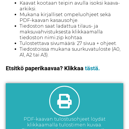
Kaavat kootaan teipin avulla isoksi kaava-
arkiksi.
Mukana kirjalliset ompeluohjeet sekä
PDF-kaavan kasausohje.
Tiedoston saat ladattua tilaus- ja
maksuvahvistuksesta klikkaamalla
tiedoston nimi.zip kohtaa.
Tulostettava sivumäärä: 27 sivua + ohjeet.
Tiedostoissa mukana suurkuvatuloste (A0,
A1, A2 tai A3).
Etsitkö paperikaavaa? Klikkaa
tästä.
PDF-kaavan tulostusohjeet löydät
klikkaamalla tulostimen kuvaa.