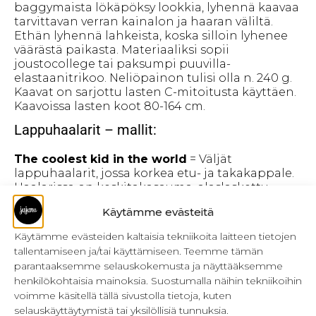
baggymaista lökäpöksy lookkia, lyhennä kaavaa
tarvittavan verran kainalon ja haaran väliltä.
Ethän lyhennä lahkeista, koska silloin lyhenee
väärästä paikasta. Materiaaliksi sopii
joustocollege tai paksumpi puuvilla-
elastaanitrikoo. Neliöpainon tulisi olla n. 240 g.
Kaavat on sarjottu lasten C-mitoitusta käyttäen.
Kaavoissa lasten koot 80-164 cm.
Lappuhaalarit – mallit:
The coolest kid in the world
= Väljät
lappuhaalarit, jossa korkea etu- ja takakappale.
Haalarissa on keskitakasauma, alaslaskettu
haara ja lahkeensuihin on ommeltu resorit.
Käytämme evästeitä
Lappuhaalarin reunat on huoliteltu
muotokaitaleella. Mallissa on kiinteät olkaimet
Käytämme evästeiden kaltaisia tekniikoita laitteen tietojen
eli ne on ommeltu molemmista päistä
tallentamiseen ja/tai käyttämiseen. Teemme tämän
vaatteeseen kiinni.
parantaaksemme selauskokemusta ja näyttääksemme
Sweeter than honey
= Väljät lappuhaalarit,
henkilökohtaisia mainoksia. Suostumalla näihin tekniikoihin
jossa korkea etukappale. Takakappale ulottuu
voimme käsitellä tällä sivustolla tietoja, kuten
vain vyötärölle. Vyötärön kohdalle on ommeltu
selauskäyttäytymistä tai yksilöllisiä tunnuksia.