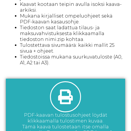
Kaavat kootaan teipin avulla isoksi kaava-
arkiksi.
Mukana kirjalliset ompeluohjeet sekä
PDF-kaavan kasausohje.
Tiedoston saat ladattua tilaus- ja
maksuvahvistuksesta klikkaamalla
tiedoston nimi.zip kohtaa.
Tulostettava sivumäärä: kaikki mallit 25
sivua + ohjeet.
Tiedostoissa mukana suurkuvatuloste (A0,
A1, A2 tai A3).
PDF-kaavan tulostusohjeet löydät
klikkaamalla tulostimen kuvaa.
Tämä kaava tulostetaan itse omalla