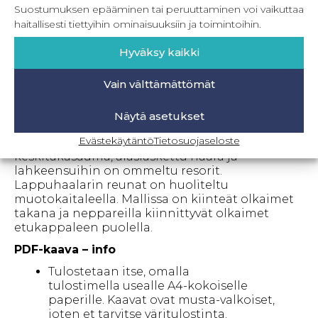
kuminauha, jotta lappuhaalarit pysyvät
Suostumuksen epääminen tai peruuttaminen voi vaikuttaa
päällä. Haalarissa on keskitakasauma,
haitallisesti tiettyihin ominaisuuksiin ja toimintoihin.
alaslaskettu haara ja lahkeensuihin on ommeltu
resorit. Lappuhaalarin reunat on huoliteltu
Hyväksy kaikki
muotokaitaleella. Mallissa on kiinteät olkaimet
eli ne on ommeltu molemmista päistä
Vain välttämättömät
vaatteeseen kiinni. Takana olkaimet menevät
ristiin.
Näytä asetukset
Faster than cheetah
= Väljät lappuhaalarit, jossa
Evästekäytäntö
Tietosuojaseloste
korkea etu- ja takakappale. Haalarissa on
keskitakasauma, alaslaskettu haara ja
lahkeensuihin on ommeltu resorit.
Lappuhaalarin reunat on huoliteltu
muotokaitaleella. Mallissa on kiinteät olkaimet
takana ja neppareilla kiinnittyvät olkaimet
etukappaleen puolella.
PDF-kaava – info
Tulostetaan itse, omalla
tulostimella usealle A4-kokoiselle
paperille. Kaavat ovat musta-valkoiset,
joten et tarvitse väritulostinta.