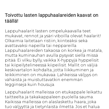
Toivottu lasten lappuhaalareiden kaavat on
täällä!
Lappuhaalarit lasten ompelukaavalla teet
mukavat, rennot ja ysäri viboilla olevat haalarit!
Olkaimia laitetaan ristiin, kiinteäksi sekä
avattavaksi napeilla tai neppareilla.
Lappuhaalareiden takaosa on korkea ja matala,
mutta kuminauhan avulla pysyvät siellä missä
pitää. Ei vilku bylly, vaikka X-hyppyjä hyppelisit
tai kiipeilytelineessä kiipeilisit. Mallit on väljiä
keskivartalon kohdalta, jotta liikkuminen ja
leikkiminen on mukavaa. Lahkeissa väljyys on
vähäistä ja muistuttavatkin enemmän
legginsejä kuin housuja.
Lappuhaalarit malleissa on etukappale leikattu
taitteelta ja takakappaleen puolella sauma.
Kaikissa malleissa on alaslaskettu haara, joka
tuo väljyyttä ja tietynlaista ilmettä. Jos et halua