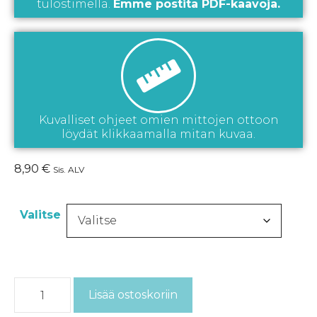
tulostimella.
Emme postita PDF-kaavoja.
Kuvalliset ohjeet omien mittojen ottoon
löydät klikkaamalla mitan kuvaa.
8,90
€
Sis. ALV
Valitse
Lisää ostoskoriin