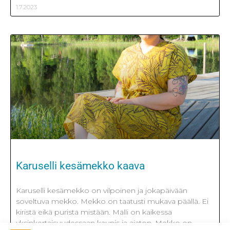
1.7.2023
Karuselli kesämekko kaava
Karuselli kesämekko on vilpoinen ja jokapäivään
soveltuva mekko. Mekko on taatusti mukava päällä. Ei
kiristä eikä purista mistään. Malli on kaikessa
yksinkertaisuudessaan kaunis ja ajaton. Mekko on