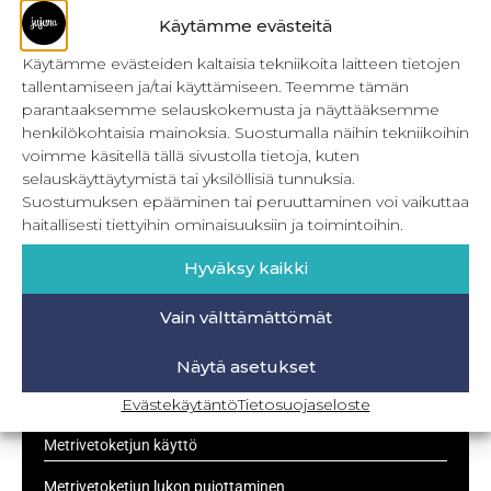
helppo ommeltava ja sopii hyvin myös heille, jotka
Käytämme evästeitä
ompelevat kudotuista kankaista ensimmäistä kertaa.
Parhaimmillaan tämä mekko on ohuista ja/tai
Käytämme evästeiden kaltaisia tekniikoita laitteen tietojen
laskeutuvista materiaaleista tehtynä.
tallentamiseen ja/tai käyttämiseen. Teemme tämän
Materiaalisuosituksia
parantaaksemme selauskokemusta ja näyttääksemme
henkilökohtaisia mainoksia. Suostumalla näihin tekniikoihin
LUE LISÄÄ »
voimme käsitellä tällä sivustolla tietoja, kuten
selauskäyttäytymistä tai yksilöllisiä tunnuksia.
Suostumuksen epääminen tai peruuttaminen voi vaikuttaa
15.6.2023
haitallisesti tiettyihin ominaisuuksiin ja toimintoihin.
Hyväksy kaikki
UUSIMMAT
Vain välttämättömät
Kulmikas pussukka kaava Särmä
Näytä asetukset
Evästekäytäntö
Tietosuojaseloste
Bokserikuminauhan ompelu
Metrivetoketjun käyttö
Metrivetoketjun lukon pujottaminen