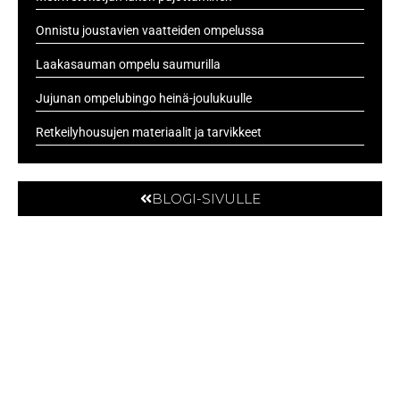
Onnistu joustavien vaatteiden ompelussa
Laakasauman ompelu saumurilla
Jujunan ompelubingo heinä-joulukuulle
Retkeilyhousujen materiaalit ja tarvikkeet
BLOGI-SIVULLE