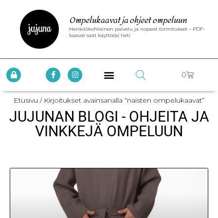
Ompelukaavat ja ohjeet ompeluun
Henkilökohtainen palvelu ja nopeat toimitukset – PDF-
kaavat saat käyttöösi heti
0
Etusivu
/ Kirjoitukset avainsanalla “naisten ompelukaavat”
JUJUNAN BLOGI - OHJEITA JA
VINKKEJÄ OMPELUUN