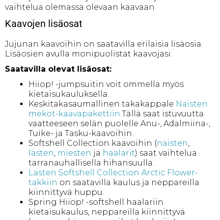
vaihtelua olemassa olevaan kaavaan.
Kaavojen lisäosat
Jujunan kaavoihin on saatavilla erilaisia lisäosia.
Lisäosien avulla monipuolistat kaavojasi.
Saatavilla olevat lisäosat:
Hiiop! -jumpsuitin voit ommella myös
kietaisukauluksella.
Keskitakasaumallinen takakappale
Naisten
mekot-kaavapakettiin
.Tällä saat istuvuutta
vaatteeseen selän puolelle Anu-, Adalmiina-,
Tuike- ja Tasku-kaavoihin.
Softshell Collection kaavoihin (
naisten
,
lasten
,
miesten
ja
haalarit
) saat vaihtelua
tarranauhallisella hihansuulla.
Lasten Softshell Collection Arctic Flower-
takkiin
on saatavilla kaulus ja neppareilla
kiinnittyvä huppu.
Spring Hiiop! -softshell haalariin
kietaisukaulus, neppareilla kiinnittyvä