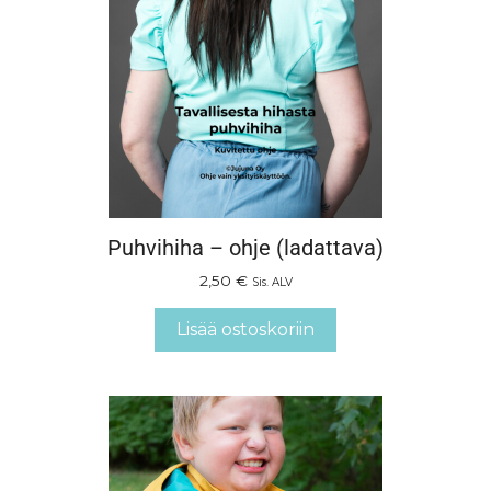
Puhvihiha – ohje (ladattava)
2,50
€
Sis. ALV
Lisää ostoskoriin