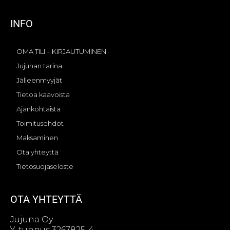
INFO
OMA TILI – KIRJAUTUMINEN
Jujunan tarina
Jälleenmyyjät
Tietoa kaavoista
Ajankohtaista
Toimitusehdot
Maksaminen
Ota yhteyttä
Tietosuojaseloste
OTA YHTEYTTÄ
Jujuna Oy
Y-tunnus 3267825-4