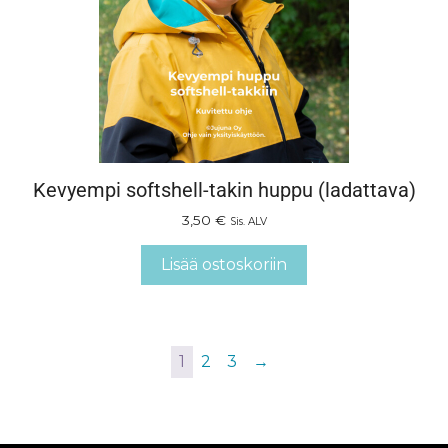
Kevyempi softshell-takin huppu (ladattava)
3,50
€
Sis. ALV
Lisää ostoskoriin
1
2
3
→