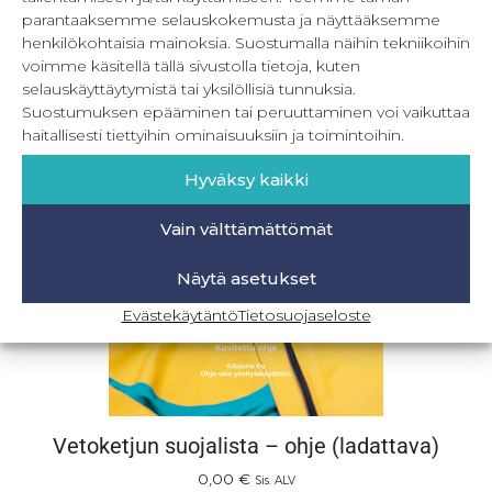
parantaaksemme selauskokemusta ja näyttääksemme
3,50
€
Sis. ALV
henkilökohtaisia mainoksia. Suostumalla näihin tekniikoihin
voimme käsitellä tällä sivustolla tietoja, kuten
Lisää ostoskoriin
selauskäyttäytymistä tai yksilöllisiä tunnuksia.
Suostumuksen epääminen tai peruuttaminen voi vaikuttaa
haitallisesti tiettyihin ominaisuuksiin ja toimintoihin.
Hyväksy kaikki
Vain välttämättömät
Näytä asetukset
Evästekäytäntö
Tietosuojaseloste
Vetoketjun suojalista – ohje (ladattava)
0,00
€
Sis. ALV