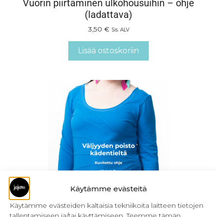
Vuorin piirtäminen ulkohousuihin – ohje
(ladattava)
3,50
€
Sis. ALV
Lisää ostoskoriin
Käytämme evästeitä
Käytämme evästeiden kaltaisia tekniikoita laitteen tietojen
Väljyyden poisto kädentieltä – ohje (ladattava)
tallentamiseen ja/tai käyttämiseen. Teemme tämän