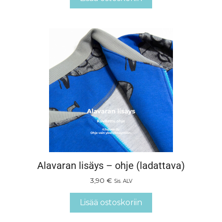
Alavaran lisäys – ohje (ladattava)
3,90
€
Sis. ALV
Lisää ostoskoriin