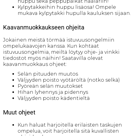
huppu sekä peppupaikat haalariin!
Kylpytakkeihin huppu lisäosa! Ompele
mukava kylpytakki hupulla kauluksen sijaan.
Kaavanmuokkaukseen ohjeita
Jokainen meistä törmää istuvuusongelmiin
ompelukaavojen kanssa. Kun kohtaat
istuvuusongelmia, meiltä löytyy ohje- ja vinkki
tiedostot myös näihin! Saatavilla olevat
kaavanmuokkaus ohjeet:
Selän pituuden muutos
Väljyyden poisto vyötäröltä (notko selkä)
Pyöreän selän muutokset
Hihan lyhennys ja pidennys
Väljyyden poisto kädentieltä
Muut ohjeet
Kun haluat harjoitella erilaisten taskujen
ompelua, voit harjoitella sitä kuvallisten