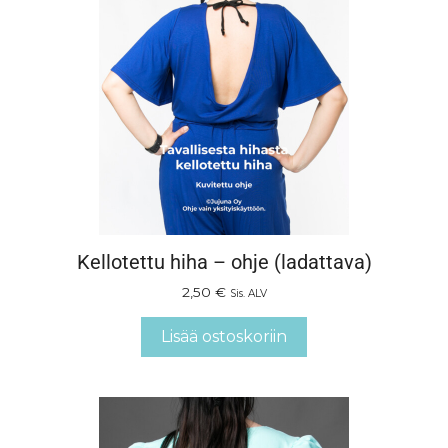
Kellotettu hiha – ohje (ladattava)
2,50
€
Sis. ALV
Lisää ostoskoriin