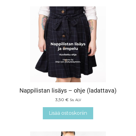
Nappilistan lisäys – ohje (ladattava)
3,50
€
Sis. ALV
Lisää ostoskoriin