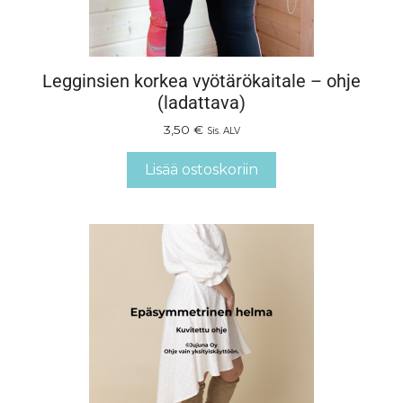
Legginsien korkea vyötärökaitale – ohje
(ladattava)
3,50
€
Sis. ALV
Lisää ostoskoriin