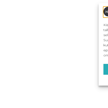
Kä
ta
se
Su
ku
ep
om