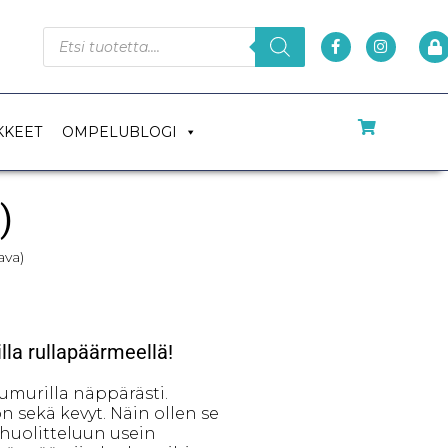
KKEET
OMPELUBLOGI
)
ava)
lla rullapäärmeellä!
murilla näppärästi.
 sekä kevyt. Näin ollen se
 huolitteluun usein