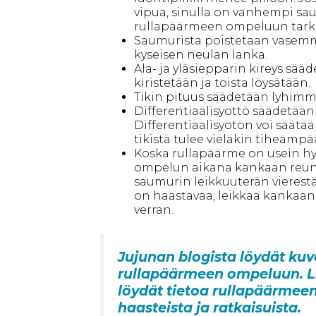
vipua, sinulla on vanhempi sau
rullapäärmeen ompeluun tarkoi
Saumurista poistetaan vasem
kyseisen neulan lanka.
Ala- ja yläsiepparin kireys sääd
kiristetään ja toista löysätään.
Tikin pituus säädetään lyhimmä
Differentiaalisyöttö säädetään
Differentiaalisyötön voi säätää m
tikistä tulee vieläkin tiheämpä
Koska rullapäärme on usein hyv
ompelun aikana kankaan reun
saumurin leikkuuterän vierest
on haastavaa, leikkaa kankaan
verran.
Jujunan blogista löydät kuv
rullapäärmeen ompeluun. Li
löydät tietoa rullapäärme
haasteista ja ratkaisuista.