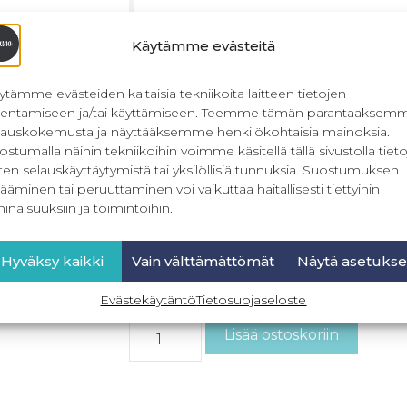
Käytämme evästeitä
Ladattava ohje:
Ohje on PDF-muodossa. Saat l
ytämme evästeiden kaltaisia tekniikoita laitteen tietojen
tilausvahvistuksestasi. Tuotetta
llentamiseen ja/tai käyttämiseen. Teemme tämän parantaaksem
Kuvallisessa ohjeessa on 6 sivua
lauskokemusta ja näyttääksemme henkilökohtaisia mainoksia.
Kuvien lisäksi kirjallinen selost
ostumalla näihin tekniikoihin voimme käsitellä tällä sivustolla tieto
Ohje on ladattavissa 120 päivä
ten selauskäyttäytymistä tai yksilöllisiä tunnuksia. Suostumuksen
tilausvahvistuksesta. Päättymi
ääminen tai peruuttaminen voi vaikuttaa haitallisesti tiettyihin
tilausvahvistuksestasi.
inaisuuksiin ja toimintoihin.
Ohje on vain yksityiskäyttöön t
Hyväksy kaikki
Vain välttämättömät
Näytä asetukse
0,00
€
Sis. ALV
Evästekäytäntö
Tietosuojaseloste
Lisää ostoskoriin