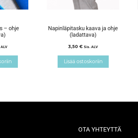
s – ohje
Napinläpitasku kaava ja ohje
va)
(ladattava)
3,50
€
. ALV
Sis. ALV
koriin
Lisää ostoskoriin
OTA YHTEYTTÄ