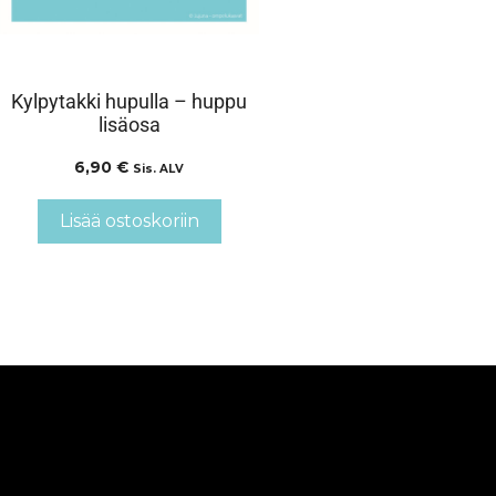
Kylpytakki hupulla – huppu
lisäosa
6,90
€
Sis. ALV
Lisää ostoskoriin