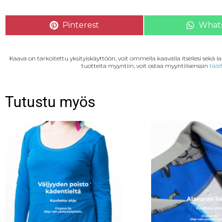
Pinterest
What
Kaava on tarkoitettu yksityiskäyttöön, voit ommella kaavalla itsellesi sekä 
tuotteita myyntiin, voit ostaa myyntilisenssin
tääl
Tutustu myös