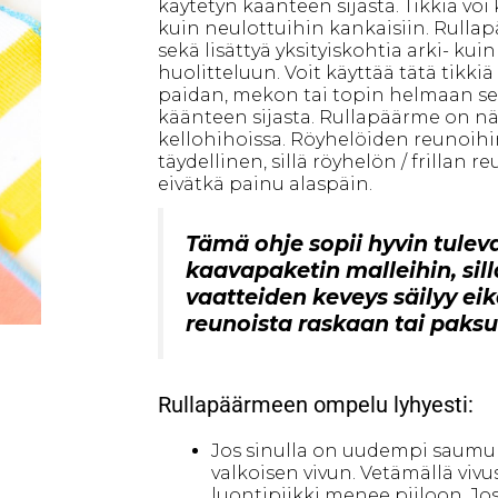
käytetyn käänteen sijasta. Tikkiä voi
kuin neulottuihin kankaisiin. Rullap
sekä lisättyä yksityiskohtia arki- ku
huolitteluun. Voit käyttää tätä tikk
paidan, mekon tai topin helmaan se
käänteen sijasta. Rullapäärme on nät
kellohihoissa. Röyhelöiden reunoih
täydellinen, sillä röyhelön / frillan 
eivätkä painu alaspäin.
Tämä ohje sopii hyvin tule
kaavapaketin malleihin, sill
vaatteiden keveys säilyy ei
reunoista raskaan tai paksu
Rullapäärmeen ompelu lyhyesti:
Jos sinulla on uudempi saumuri
valkoisen vivun. Vetämällä vivus
luontipiikki menee piiloon. Jos