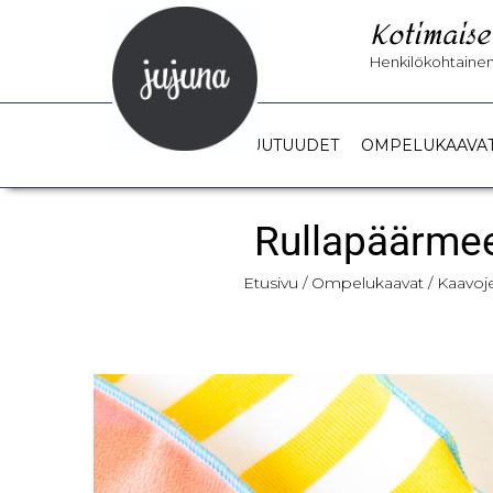
Kotimaise
Henkilökohtainen 
UUTUUDET
OMPELUKAAVA
Rullapäärmee
Etusivu
/
Ompelukaavat
/
Kaavoje