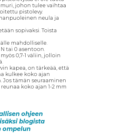
muri, johon tulee vaihtaa
tettu pistolevy.
manpuoleinen neula ja
etään sopivaksi. Toista
lle mahdolliselle.
 N tai 0 asentoon.
yös 0,7-1 väliin, jolloin
ä.
in kapea, on tärkeää, että
a kulkee koko ajan
ä. Jos tämän seuraaminen
 reunaa koko ajan 1-2 mm
allisen ohjeen
säksi blogista
en ompelun