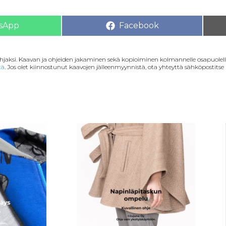
sApp
Facebook
lahjaksi. Kaavan ja ohjeiden jakaminen sekä kopioiminen kolmannelle osapuolelle
tä
. Jos olet kiinnostunut kaavojen jälleenmyynnistä, ota yhteyttä sähköpostitse