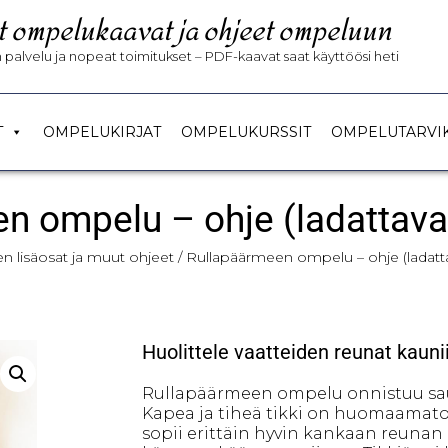
t ompelukaavat ja ohjeet ompeluun
palvelu ja nopeat toimitukset – PDF-kaavat saat käyttöösi heti
T
OMPELUKIRJAT
OMPELUKURSSIT
OMPELUTARVI
n ompelu – ohje (ladattava
n lisäosat ja muut ohjeet
/ Rullapäärmeen ompelu – ohje (ladatt
Huolittele vaatteiden reunat kaunii
Rullapäärmeen ompelu onnistuu sau
Kapea ja tiheä tikki on huomaamaton
sopii erittäin hyvin kankaan reunan