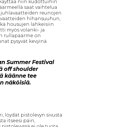
 käyttää niin kudottuihin
äärmeellä saat vaihtelua
in juhlavaatteiden reunojen
iä vaatteiden hihansuuhun,
kä housujen lahkeisiin
ti myös volanki- ja
in rullapäärme on
reunat pysyvät kevyinä
van Summer Festival
ä off shoulder
kä käänne tee
n näköisiä.
, löydät pistolevyn sivusta
ta itseesi päin,
 pistolevyssä ei ole tuota