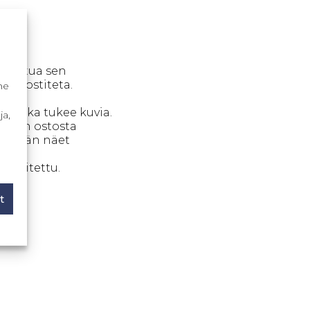
adattua sen
 ei postiteta.
me
.
us, joka tukee kuvia.
ja,
n ajan ostosta
späivän näet
arkoitettu.
t