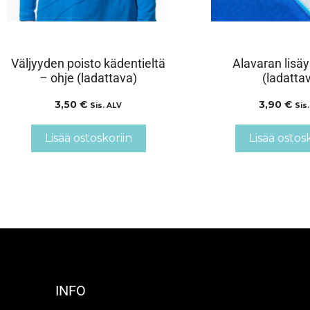
Väljyyden poisto kädentieltä
Alavaran lisäy
– ohje (ladattava)
(ladatta
3,50
€
3,90
€
Sis. ALV
Sis
Lisää ostoskoriin
Lisää ostos
INFO