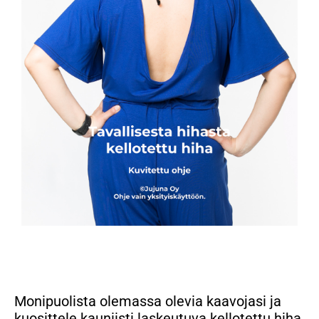
Monipuolista olemassa olevia kaavojasi ja
kuosittele kauniisti laskeutuva kellotettu hiha