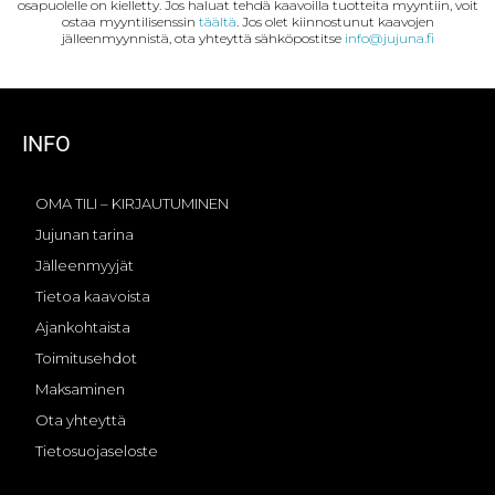
osapuolelle on kielletty. Jos haluat tehdä kaavoilla tuotteita myyntiin, voit
r
A
o
p
ostaa myyntilisenssin
täältä
. Jos olet kiinnostunut kaavojen
jälleenmyynnistä, ota yhteyttä sähköpostitse
info@jujuna.fi
e
p
o
o
s
p
k
s
t
t
i
INFO
OMA TILI – KIRJAUTUMINEN
Jujunan tarina
Jälleenmyyjät
Tietoa kaavoista
Ajankohtaista
Toimitusehdot
Maksaminen
Ota yhteyttä
Tietosuojaseloste