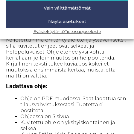
Vain välttämättömät
Katso myös muut lisäosat ja
kaavanmuokkausohjeet täältä.
Näytä asetukset
Evästekäytäntö
Tietosuojaseloste
Kellotettu hiha on tehty aloittelija ystävälliseksi,
sillä kuvitetut ohjeet ovat selkeät ja
helppolukuiset. Ohje etenee yksi kohta
kerrallaan, jolloin muutos on helppo tehdä.
Kirjallinen teksti tukee kuvia. Jos kokeilet
muutoksia ensimmäistä kertaa, muista, että
maltti on valttia.
Ladattava ohje:
Ohje on PDF-muodossa. Saat ladattua sen
tilausvahvistuksestasi. Tuotetta ei
postiteta.
Ohjeessa on 5 sivua.
Kuvitettu ohje on yksityiskohtainen ja
selkeä.