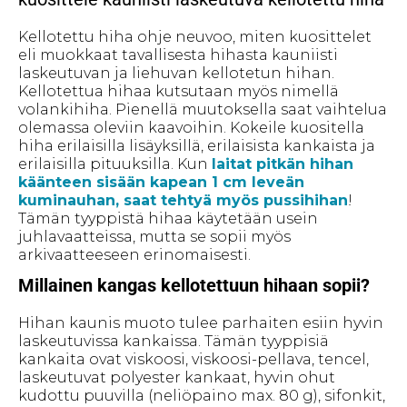
Kellotettu hiha ohje neuvoo, miten kuosittelet
eli muokkaat tavallisesta hihasta kauniisti
laskeutuvan ja liehuvan kellotetun hihan.
Kellotettua hihaa kutsutaan myös nimellä
volankihiha. Pienellä muutoksella saat vaihtelua
olemassa oleviin kaavoihin. Kokeile kuositella
hiha erilaisilla lisäyksillä, erilaisista kankaista ja
erilaisilla pituuksilla. Kun
laitat pitkän hihan
käänteen sisään kapean 1 cm leveän
kuminauhan, saat tehtyä myös pussihihan
!
Tämän tyyppistä hihaa käytetään usein
juhlavaatteissa, mutta se sopii myös
arkivaatteeseen erinomaisesti.
Millainen kangas kellotettuun hihaan sopii?
Hihan kaunis muoto tulee parhaiten esiin hyvin
laskeutuvissa kankaissa. Tämän tyyppisiä
kankaita ovat viskoosi, viskoosi-pellava, tencel,
laskeutuvat polyester kankaat, hyvin ohut
kudottu puuvilla (neliöpaino max. 80 g), sifonkit,