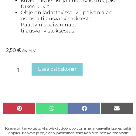
Kuvien lisäksi kirjallinen selostus, joka
tukee kuvia.
Ohje on ladattavissa 120 päivän ajan
ostosta tilausvahvistuksesta.
Päättymispäivän näet
tilausvahvistuksestasi.
2,50
€
Sis. ALV
Lisää ostoskoriin
P
W
F
S
i
h
a
ä
n
a
c
h
Kaava on tarkoitettu yksityiskäyttöön, voit ommella kaavalla itsellesi sekä
t
t
e
k
lahjaksi. Kaavan ja ohjeiden jakaminen sekä kopioiminen kolmannelle
e
s
b
ö