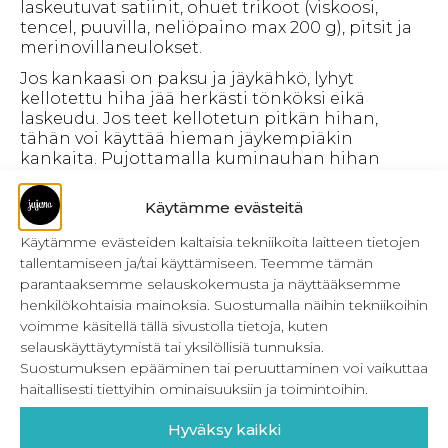
laskeutuvat satiinit, ohuet trikoot (viskoosi,
tencel, puuvilla, neliöpaino max 200 g), pitsit ja
merinovillaneulokset.
Jos kankaasi on paksu ja jäykähkö, lyhyt
kellotettu hiha jää herkästi tönköksi eikä
laskeudu. Jos teet kellotetun pitkän hihan,
tähän voi käyttää hieman jäykempiäkin
kankaita. Pujottamalla kuminauhan hihan
käänteen sisään, saat kauniin pussihihan, joka
pysyy muodossa.
Käytämme evästeitä
Mihin voin käyttää kellotettu hiha ohjetta
?
Käytämme evästeiden kaltaisia tekniikoita laitteen tietojen
tallentamiseen ja/tai käyttämiseen. Teemme tämän
Ohje soveltuu lasten ja aikuisten kaavojen
parantaaksemme selauskokemusta ja näyttääksemme
kuositteluun. Tarvitset kuosittelua varten
henkilökohtaisia mainoksia. Suostumalla näihin tekniikoihin
pyöreän hihan- tai raglanhihan kaavan. Voit
voimme käsitellä tällä sivustolla tietoja, kuten
hyödyntää jo olemassa olevia kaavojasi ja tehdä
selauskäyttäytymistä tai yksilöllisiä tunnuksia.
lempikaavoihisi lisää vaihtoehtoja. Ohje sopii
Suostumuksen epääminen tai peruuttaminen voi vaikuttaa
kaikkien valmiskaavojen hihojen
haitallisesti tiettyihin ominaisuuksiin ja toimintoihin.
muokkaukseen. Muutos tulee tehdä sopivan
pituiseen hihaan.
Lataa hihan lyhennys ja
Hyväksy kaikki
pidennys ohje täältä ilmaiseksi.