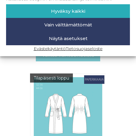
Hyväksy kaikki
PDF Naisten ja miesten kylpytakki – 32-56 & 44-
Vain välttämättömät
66
Näytä asetukset
14,90
€
–
19,90
€
Sis. ALV
Evästekäytäntö
Tietosuojaseloste
Valitse vaihtoehdoista
Tilapäisesti loppu