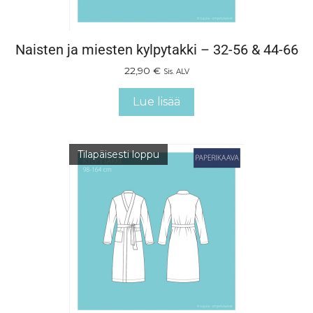
Naisten ja miesten kylpytakki – 32-56 & 44-66
22,90
€
Sis. ALV
Lue lisää
Tilapäisesti loppu