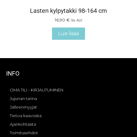
Lasten kylpytakki 98-164 cm
16,90
€
Sis. ALV
Lue lisää
INFO
OMA TILI – KIRJAUTUMINEN
Jujunan tarina
Jälleenmyyjät
Tietoa kaavoista
Ajankohtaista
Toimitusehdot