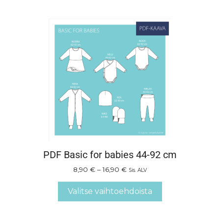
PDF Basic for babies 44-92 cm
8,90
€
–
16,90
€
Sis. ALV
Valitse vaihtoehdoista