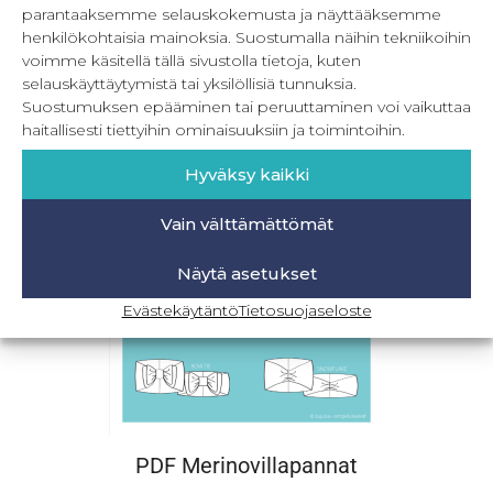
PDF Vauvan raglanbodyt 62-98 cm
parantaaksemme selauskokemusta ja näyttääksemme
henkilökohtaisia mainoksia. Suostumalla näihin tekniikoihin
8,90
€
–
16,90
€
Sis. ALV
voimme käsitellä tällä sivustolla tietoja, kuten
selauskäyttäytymistä tai yksilöllisiä tunnuksia.
Valitse vaihtoehdoista
Suostumuksen epääminen tai peruuttaminen voi vaikuttaa
haitallisesti tiettyihin ominaisuuksiin ja toimintoihin.
Hyväksy kaikki
Vain välttämättömät
Näytä asetukset
Evästekäytäntö
Tietosuojaseloste
PDF Merinovillapannat