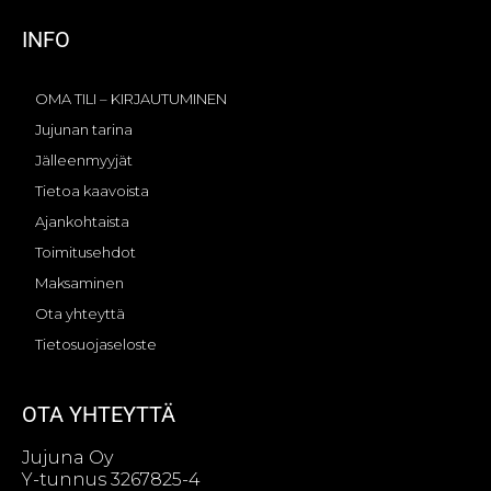
INFO
OMA TILI – KIRJAUTUMINEN
Jujunan tarina
Jälleenmyyjät
Tietoa kaavoista
Ajankohtaista
Toimitusehdot
Maksaminen
Ota yhteyttä
Tietosuojaseloste
OTA YHTEYTTÄ
Jujuna Oy
Y-tunnus 3267825-4