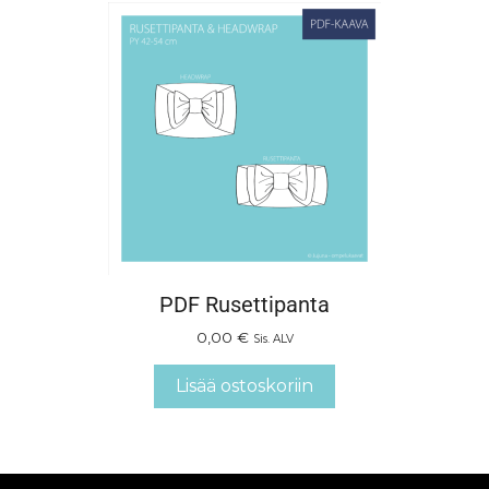
PDF Rusettipanta
0,00
€
Sis. ALV
Lisää ostoskoriin