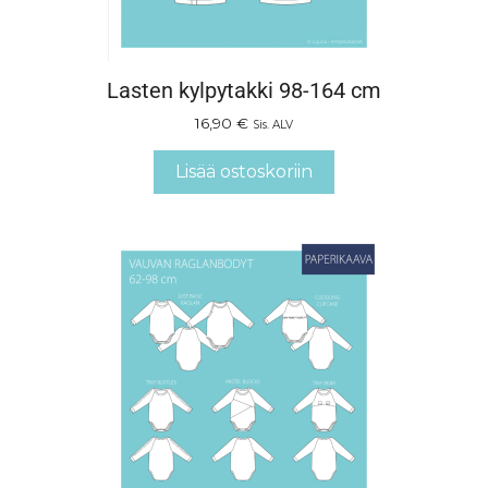
Lasten kylpytakki 98-164 cm
16,90
€
Sis. ALV
Lisää ostoskoriin