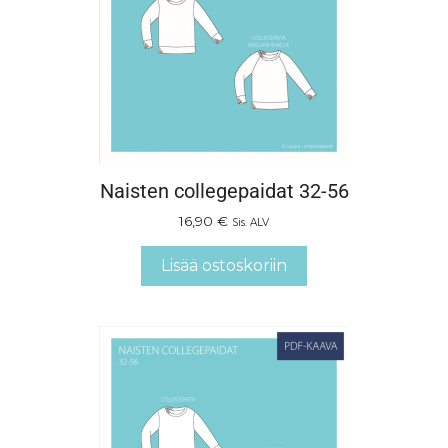
Naisten collegepaidat 32-56
16,90
€
Sis. ALV
Lisää ostoskoriin