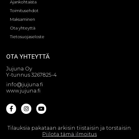
Ajankohtaista
Toimitusehdot
Maksaminen
Ota yhteyttä
Tietosuojaseloste
OTA YHTEYTTÄ
Jujuna Oy
Y-tunnus 3267825-4
info@jujuna.fi
www.jujuna.fi
Tilauksia pakataan arkisin tiistaisin ja torstaisin.
© Jujuna Oy || Web design by
Sivutaikuri Oy
Piilota tämä ilmoitus