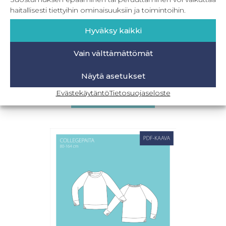
haitallisesti tiettyihin ominaisuuksiin ja toimintoihin.
Hyväksy kaikki
Vain välttämättömät
PDF Mini Three Pieces 80-164 cm
Näytä asetukset
8,90
€
Sis. ALV
Evästekäytäntö
Tietosuojaseloste
Lisää ostoskoriin