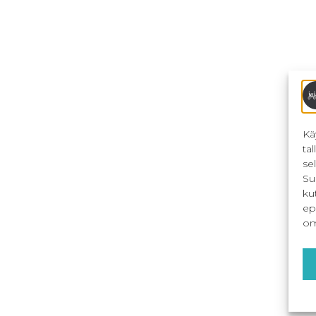
Kä
ta
se
Su
ku
ep
om