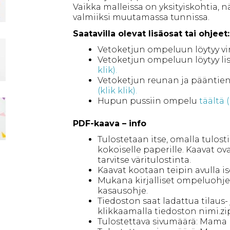
Vaikka malleissa on yksityiskohtia, 
valmiiksi muutamassa tunnissa.
Saatavilla olevat lisäosat tai ohjeet:
Vetoketjun ompeluun löytyy v
Vetoketjun ompeluun löytyy li
klik).
Vetoketjun reunan ja pääntie
(klik klik).
Hupun pussiin ompelu
täältä (
PDF-kaava – info
Tulostetaan itse, omalla tulost
kokoiselle paperille. Kaavat ov
tarvitse väritulostinta.
Kaavat kootaan teipin avulla is
Mukana kirjalliset ompeluohj
kasausohje.
Tiedoston saat ladattua tilaus
klikkaamalla tiedoston nimi.zi
Tulostettava sivumäärä: Mama 