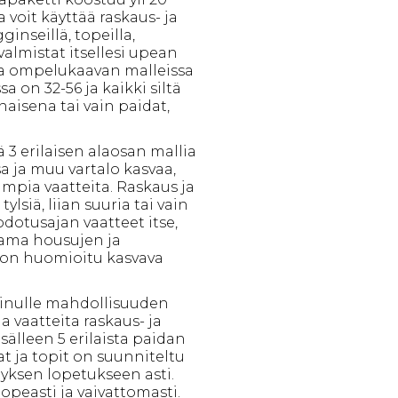
 voit käyttää raskaus- ja
ginseillä, topeilla,
valmistat itsellesi upean
a ompelukaavan malleissa
a on 32-56 ja kaikki siltä
naisena tai vain paidat,
ä 3 erilaisen alaosan mallia
a ja muu vartalo kasvaa,
ampia vaatteita. Raskaus ja
ylsiä, liian suuria tai vain
otusajan vaatteet itse,
 Mama housujen ja
 on huomioitu kasvava
inulle mahdollisuuden
 vaatteita raskaus- ja
sälleen 5 erilaista paidan
at ja topit on suunniteltu
tyksen lopetukseen asti.
opeasti ja vaivattomasti.