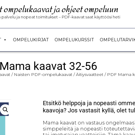
t ompelukaavat ja ohjeet ompeluun
palvelu ja nopeat toimitukset – PDF-kaavat saat käyttöösi heti
T
OMPELUKIRJAT
OMPELUKURSSIT
OMPELUTARVI
Mama kaavat 32-56
avat
/
Naisten PDF-ompelukaavat
/
Äitiysvaatteet
/ PDF Mama ka
Etsitkö helppoja ja nopeasti ommel
kaavoja? Jos vastasit kyllä, olet t
Mama kaavat on vastaus ongelmaasi 
simppeleitä ja nopeasti toteutettav
tai imetysajan vaatteisiin. Tämä kaav