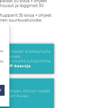
aidat 30 sivua + ohjeet
housut ja legginsit 30
upparit 35 sivua + ohjeet
nen suurkuvatuloste.
ä.
me
jeet löydät klikkaamalla
men kuvaa.
ja,
 itse omalla tulostimella.
a PDF-kaavoja.
t
en mittojen ottoon löydät
a mitan kuvaa.