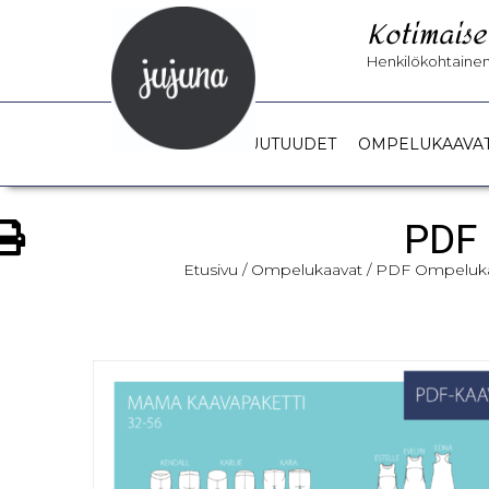
Kotimaise
Henkilökohtainen 
UUTUUDET
OMPELUKAAVA
PDF 
Etusivu
/
Ompelukaavat
/
PDF Ompeluka