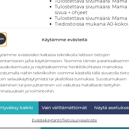
Tulostettava sivumäärä: Mama p
Tulostettava sivumäärä: Mama 
sivua + ohjeet
Tulostettava sivumäärä: Mama h
Tiedostoissa mukana A0-kokoi
Etsitkö paperikaavaa? Klikkaa
täst
Käytämme evästeitä
ytämme evästeiden kaltaisia tekniikoita laitteen tietojen
llentamiseen ja/tai käyttämiseen. Teemme tämän parantaaksem
PDF-kaavan tulostusoh
lauskokemusta ja näyttääksemme henkilökohtaisia mainoksia.
tulosti
ostumalla näihin tekniikoihin voimme käsitellä tällä sivustolla tieto
Tämä kaava tulostetaan
Emme postit
ten selauskäyttäytymistä tai yksilöllisiä tunnuksia. Suostumuksen
ääminen tai peruuttaminen voi vaikuttaa haitallisesti tiettyihin
inaisuuksiin ja toimintoihin.
Hyväksy kaikki
Vain välttämättömät
Näytä asetukse
Kuvalliset ohjeet omi
klikkaamall
Evästekäytäntö
Tietosuojaseloste