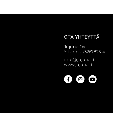
OTA YHTEYTTÄ
Jujuna Oy
Y-tunnus 3267825-4
info@jujuna.fi
www.jujuna.fi