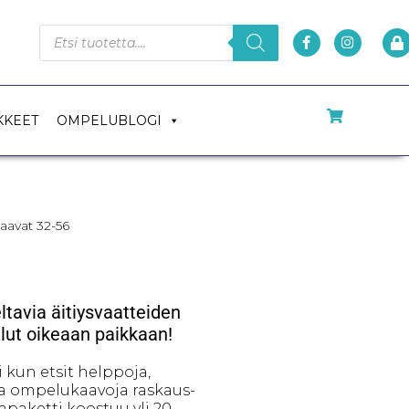
KKEET
OMPELUBLOGI
avat 32-56
tavia äitiysvaatteiden
ullut oikeaan paikkaan!
kun etsit helppoja,
ia ompelukaavoja raskaus-
apaketti koostuu yli 20