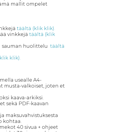
nämä mallit ompelet
inkkejä
täältä (klik klik).
sää vinkkejä
täältä (klik
n sauman huolittelu
täältä
klik klik).
imella usealle A4-
at musta-valkoiset, joten et
oksi kaava-arkiksi.
eet sekä PDF-kaavan
- ja maksuvahvistuksesta
p kohtaa.
mekot 40 sivua + ohjeet