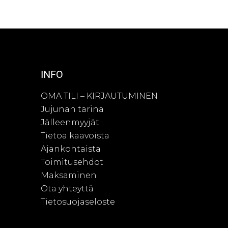
INFO
OMA TILI – KIRJAUTUMINEN
Jujunan tarina
Jälleenmyyjät
Tietoa kaavoista
Ajankohtaista
Toimitusehdot
Maksaminen
Ota yhteyttä
Tietosuojaseloste