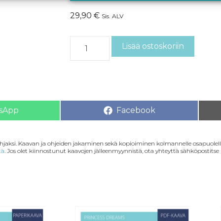
29,90
€
Sis. ALV
Lisää ostoskoriin
sApp
Facebook
lahjaksi. Kaavan ja ohjeiden jakaminen sekä kopioiminen kolmannelle osapuolelle
tä
. Jos olet kiinnostunut kaavojen jälleenmyynnistä, ota yhteyttä sähköpostitse