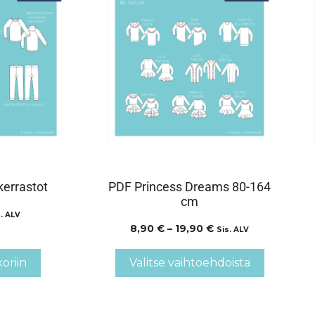
errastot
PDF Princess Dreams 80-164
cm
. ALV
8,90
€
–
19,90
€
Sis. ALV
koriin
Valitse vaihtoehdoista