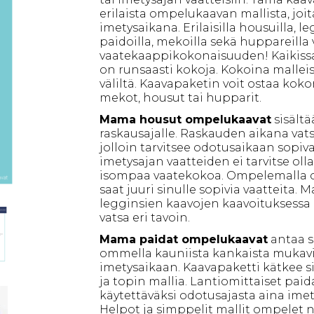
erilaista ompelukaavan mallista, joita
imetysaikana. Erilaisilla housuilla, leg
paidoilla, mekoilla sekä huppareilla 
vaatekaappikokonaisuuden! Kaikiss
on runsaasti kokoja. Kokoina malleiss
väliltä. Kaavapaketin voit ostaa koko
mekot, housut tai hupparit.
Mama housut ompelukaavat
sisältä
raskausajalle. Raskauden aikana vats
jolloin tarvitsee odotusaikaan sopiv
imetysajan vaatteiden ei tarvitse olla t
isompaa vaatekokoa. Ompelemalla od
saat juuri sinulle sopivia vaatteita.
legginsien kaavojen kaavoituksessa
vatsa eri tavoin.
Mama paidat ompelukaavat
antaa s
ommella kauniista kankaista mukavia
imetysaikaan. Kaavapaketti kätkee si
ja topin mallia. Lantiomittaiset paid
käytettäväksi odotusajasta aina ime
Helpot ja simppelit mallit ompelet n