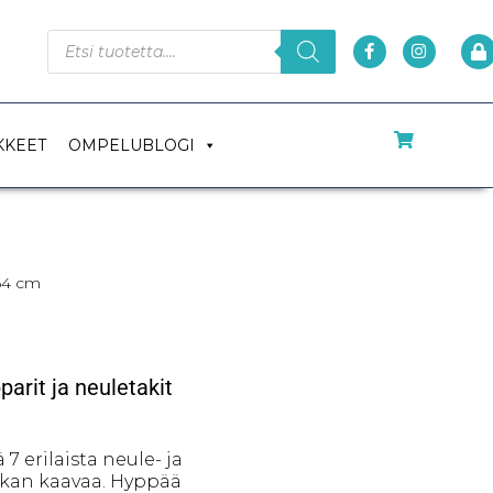
KKEET
OMPELUBLOGI
64 cm
arit ja neuletakit
7 erilaista neule- ja
ikan kaavaa. Hyppää