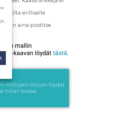
uohjeet. Kaava-arkkeja ei
me
arkilta erilliselle
ja,
etaan aina postitse
yhden mallin
n PDF-kaavan löydät
tästä.
t
en mittojen ottoon löydät
a mitan kuvaa.