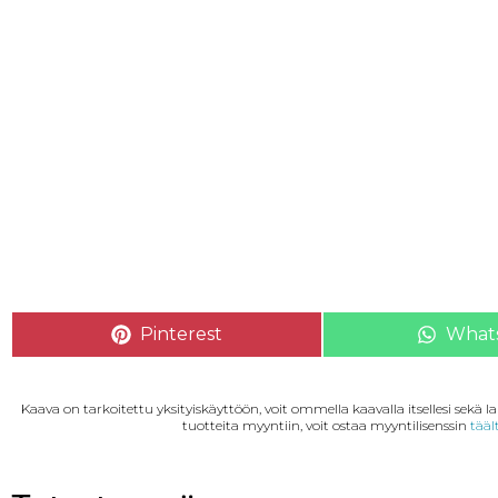
Pinterest
What
Kaava on tarkoitettu yksityiskäyttöön, voit ommella kaavalla itsellesi sekä 
tuotteita myyntiin, voit ostaa myyntilisenssin
tääl