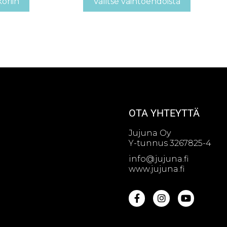
koriin
Valitse vaihtoehdoista
OTA YHTEYTTÄ
Jujuna Oy
Y-tunnus 3267825-4
info@jujuna.fi
www.jujuna.fi