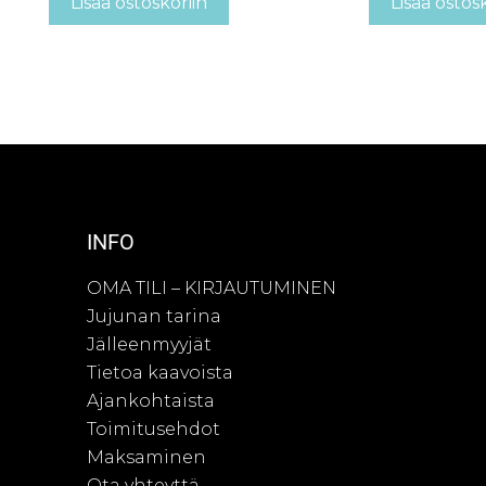
Lisää ostoskoriin
Lisää ostos
INFO
OMA TILI – KIRJAUTUMINEN
Jujunan tarina
Jälleenmyyjät
Tietoa kaavoista
Ajankohtaista
Toimitusehdot
Maksaminen
Ota yhteyttä