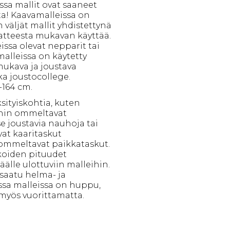
a mallit ovat saaneet
ta! Kaavamalleissa on
n väljät mallit yhdistettynä
aatteesta mukavan käyttää.
ssa olevat nepparit tai
malleissa on käytetty
ukava ja joustava
ka joustocollege.
-164 cm.
sityiskohtia, kuten
ihin ommeltavat
se joustavia nauhoja tai
vat kaaritaskut
 ommeltavat paikkataskut.
ikoiden pituudet
älle ulottuviin malleihin.
 saatu helma- ja
ssa malleissa on huppu,
 myös vuorittamatta.