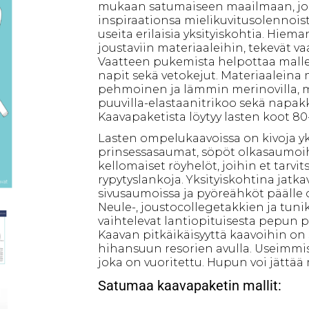
mukaan satumaiseen maailmaan, joss
inspiraationsa mielikuvitusolennois
useita erilaisia yksityiskohtia. Hiema
joustaviin materiaaleihin, tekevät v
Vaatteen pukemista helpottaa mallei
napit sekä vetokejut. Materiaaleina 
pehmoinen ja lämmin merinovilla, m
puuvilla-elastaanitrikoo sekä napak
Kaavapaketista löytyy lasten koot 80
Lasten ompelukaavoissa on kivoja yk
prinsessasaumat, söpöt olkasaumo
kellomaiset röyhelöt, joihin et tarvit
rypytyslankoja. Yksityiskohtina jatka
sivusaumoissa ja pyöreähköt päälle
Neule-, joustocollegetakkien ja tun
vaihtelevat lantiopituisesta pepun pä
Kaavan pitkäikäisyyttä kaavoihin on
hihansuun resorien avulla. Useimmi
joka on vuoritettu. Hupun voi jättää
Satumaa kaavapaketin mallit: