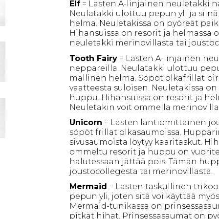
Elf
= Lasten A-linjainen neuletakki na
Neulatakki ulottuu pepun yli ja sii
helma. Neuletakissa on pyöreät pai
Hihansuissa on resorit ja helmassa
neuletakki merinovillasta tai joustoc
Tooth Fairy
= Lasten A-linjainen neul
neppareilla. Neulatakki ulottuu pepu
mallinen helma. Söpöt olkafrillat pir
vaatteesta suloisen. Neuletakissa on
huppu. Hihansuissa on resorit ja he
Neuletakin voit ommella merinovillas
Unicorn
= Lasten lantiomittainen jo
söpöt frillat olkasaumoissa. Huppari
sivusaumoista löytyy kaaritaskut. H
ommeltu resorit ja huppu on vuoritet
halutessaan jättää pois. Tämän hup
joustocollegesta tai merinovillasta.
Mermaid
= Lasten taskullinen trikoo
pepun yli, joten sitä voi käyttää myö
Mermaid-tunikassa on prinsessasaum
pitkät hihat. Prinsessasaumat on pyö