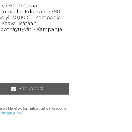
yli 30,00 €, saat
 päälle. Edun arvo 7,90
o yli 30,00 €. - Kampanja
- Kaava lisätään
dot täyttyvät. - Kampanja
Sähköposti
 on kielletty. Jos haluat tehdä kaavoilla
info@jujuna.fi