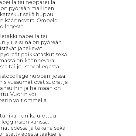
peilla tai neppareilla.
nä on pyöreän mallinen
kkataskut sekä huppu.
 on käännevara. Ompele
ollegesta.
etakki napeilla tai
n yli ja siinä on pyöreän
istävät ja tekevät
 pyöreät paikkataskut sekä
lmassa on käännevara.
ta tai joustocollegesta.
ustocollege huppari, jossa
n sivusaumat ovat suorat ja
ihansuihin ja helmaan on
tu. Vuorin voi
parin voit ommella
tunika. Tunika ulottuu
s legginsien kanssa.
at edessä ja takana sekä
ristetty edestä taakse ja