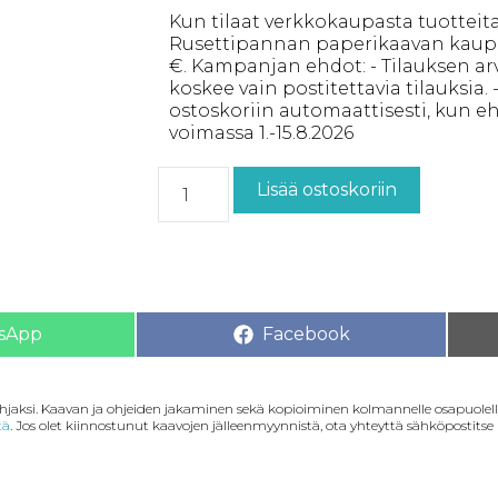
Kun tilaat verkkokaupasta tuotteita 
Rusettipannan paperikaavan kaupan
€. Kampanjan ehdot: - Tilauksen arv
koskee vain postitettavia tilauksia. 
ostoskoriin automaattisesti, kun eh
voimassa 1.-15.8.2026
Lisää ostoskoriin
sApp
Facebook
lahjaksi. Kaavan ja ohjeiden jakaminen sekä kopioiminen kolmannelle osapuolelle
tä
. Jos olet kiinnostunut kaavojen jälleenmyynnistä, ota yhteyttä sähköpostitse