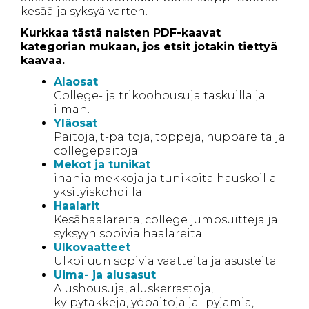
kesää ja syksyä varten.
Kurkkaa tästä naisten PDF-kaavat
kategorian mukaan, jos etsit jotakin tiettyä
kaavaa.
Alaosat
College- ja trikoohousuja taskuilla ja
ilman.
Yläosat
Paitoja, t-paitoja, toppeja, huppareita ja
collegepaitoja
Mekot ja tunikat
ihania mekkoja ja tunikoita hauskoilla
yksityiskohdilla
Haalarit
Kesähaalareita, college jumpsuitteja ja
syksyyn sopivia haalareita
Ulkovaatteet
Ulkoiluun sopivia vaatteita ja asusteita
Uima- ja alusasut
Alushousuja, aluskerrastoja,
kylpytakkeja, yöpaitoja ja -pyjamia,