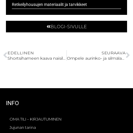
Retkeilyhousujen materiaalit ja tarvikkeet
BLOGI-SIVULLE
EDELLINEN
SEURAAVA
Shortsihameen kaava naisille kesäksi
Ompele aurinko- ja silmälasikotelo nahka- tai puuvillakankaasta
INFO
OMA TILI – KIRJAUTUMINEN
Jujunan tarina