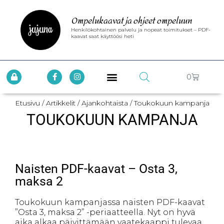
Ompelukaavat ja ohjeet ompeluun
Henkilökohtainen palvelu ja nopeat toimitukset – PDF-
kaavat saat käyttöösi heti
0
Etusivu
/
Artikkelit
/
Ajankohtaista
/ Toukokuun kampanja
TOUKOKUUN KAMPANJA
Naisten PDF-kaavat – Osta 3,
maksa 2
Toukokuun kampanjassa naisten PDF-kaavat
”Osta 3, maksa 2” -periaatteella. Nyt on hyvä
aika alkaa päivittämään vaatekaappi tulevaa