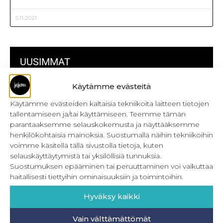
5.11.2021
UUSIMMAT
Käytämme evästeitä
Kulmikas pussukka kaava Särmä
Käytämme evästeiden kaltaisia tekniikoita laitteen tietojen
Bokserikuminauhan ompelu
tallentamiseen ja/tai käyttämiseen. Teemme tämän
parantaaksemme selauskokemusta ja näyttääksemme
Metrivetoketjun käyttö
henkilökohtaisia mainoksia. Suostumalla näihin tekniikoihin
voimme käsitellä tällä sivustolla tietoja, kuten
Metrivetoketjun lukon pujottaminen
selauskäyttäytymistä tai yksilöllisiä tunnuksia.
Suostumuksen epääminen tai peruuttaminen voi vaikuttaa
Onnistu joustavien vaatteiden ompelussa
haitallisesti tiettyihin ominaisuuksiin ja toimintoihin.
Laakasauman ompelu saumurilla
Hyväksy kaikki
Jujunan ompelubingo heinä-joulukuulle
Vain välttämättömät
Retkeilyhousujen materiaalit ja tarvikkeet