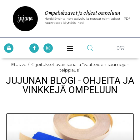
Ompelukaavat ja ohjeet ompeluun
Henkilökohtainen palvelu ja nopeat toimitukset – PDF-
kaavat saat käyttöösi heti
0
Etusivu
/ Kirjoitukset avainsanalla “vaatteiden saumojen
teippaus”
JUJUNAN BLOGI - OHJEITA JA
VINKKEJÄ OMPELUUN