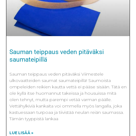
Sauman teippaus veden pitäväksi
saumateipillä
Sauman teippaus veden pitäväksi Viimestele
ulkovaatteiden saumat saumateipillä! Saumoista
ompeleiden reikien kautta vettä ei pääse sisään. Tätä en
ole kyllä itse huomannut takeissa ja housuissa mitä
olen tehnyt, mutta parempi vetää varman päälle.
Vettähylkiviä kankaita voi ommella myös langalla, joka
kastuessaan turpoaa ja tiivistää neulan reiän saumassa.
Tämän tyyppistä lankaa
LUE LISÄÄ »