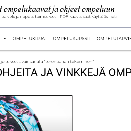
t ompelukaavat ja ohjeet ompeluun
palvelu ja nopeat toimitukset – PDF-kaavat saat käyttöösi heti
T
OMPELUKIRJAT
OMPELUKURSSIT
OMPELUTARVI
irjoitukset avainsanalla “terenauhan tekeminen”
 OHJEITA JA VINKKEJÄ OM