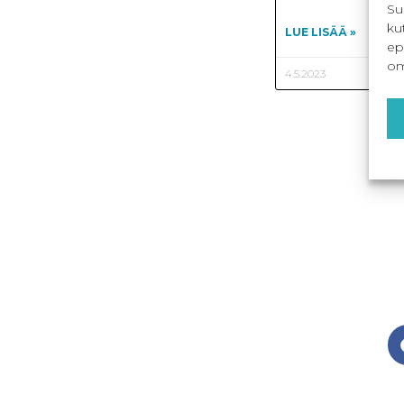
Su
ku
LUE LISÄÄ »
ep
om
4.5.2023