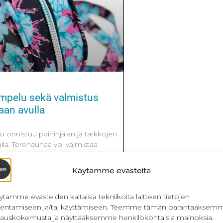
mpelu sekä valmistus
aan avulla
onnistuu paininjalan ja tarkkojen
la. Terenauhaa voi valmistaa
nyörin ja kankaan avulla.
n yleistä koristetyynyissä ja
Käytämme evästeitä
tä käytetään myös vaatteissa. Se
, mutta luo kivan yksityiskohdan
ytämme evästeiden kaltaisia tekniikoita laitteen tietojen
steeseen. Alla olevassa laukussa
llentamiseen ja/tai käyttämiseen. Teemme tämän parantaaksem
eisiin saumoihin ommeltu
lauskokemusta ja näyttääksemme henkilökohtaisia mainoksia.