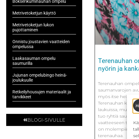
Bokserikuminauhan ompelu
Metrivetoketjun käyttö
Metrivetoketjun lukon
pujottaminen
Onnistu joustavien vaatteiden
ompelussa
Laakasauman ompelu
Terenauhan o
saumurilla
nyörin ja kank
Jujunan ompelubingo heinä-
joulukuulle
Terenauhan ompelu 
saumanvarojen avul
Retkeilyhousujen materiaalit ja
myös itse helposti 
tarvikkeet
Terenauhan käyttö o
laukuissa, mutta si
tuo ryhtiä saumaan
BLOGI-SIVULLE
Kä
vaatteeseen tai asu
ta
on molempiin pyör
se
terenauhaa.