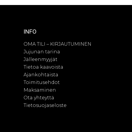
INFO
OMA TILI – KIRJAUTUMINEN
Jujunan tarina
Jälleenmyyjät
Tietoa kaavoista
Ajankohtaista
Toimitusehdot
Maksaminen
Ota yhteyttä
Tietosuojaseloste