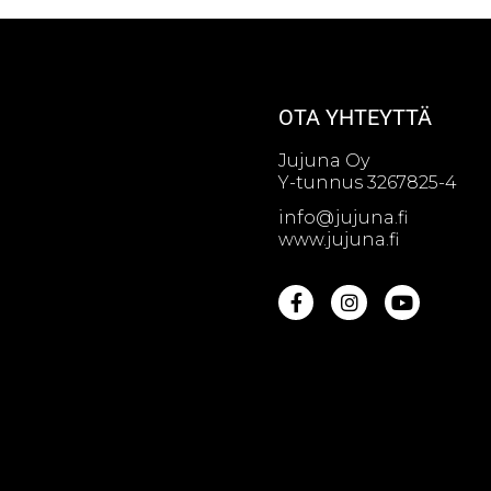
OTA YHTEYTTÄ
Jujuna Oy
Y-tunnus 3267825-4
info@jujuna.fi
www.jujuna.fi