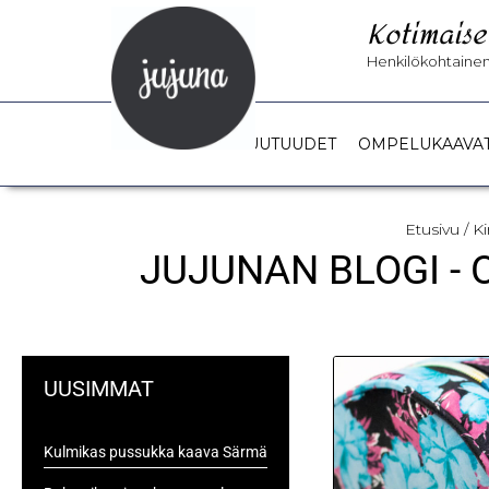
Kotimaise
Henkilökohtainen 
UUTUUDET
OMPELUKAAVA
Etusivu
/ K
JUJUNAN BLOGI -
UUSIMMAT
Kulmikas pussukka kaava Särmä