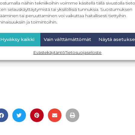
ostumalla näihin tekniikoihin voimme käsitellä tällä sivustolla tieto
ten selauskäyttäytymistä tai yksilöllisiä tunnuksia. Suostumuksen
ääminen tai peruuttaminen voi vaikuttaa haitallisesti tiettyihin
inaisuuksiin ja toimintoihin.
Hyväksy kaikki
Vain välttämättömät
Näytä asetukse
Evästekäytäntö
Tietosuojaseloste