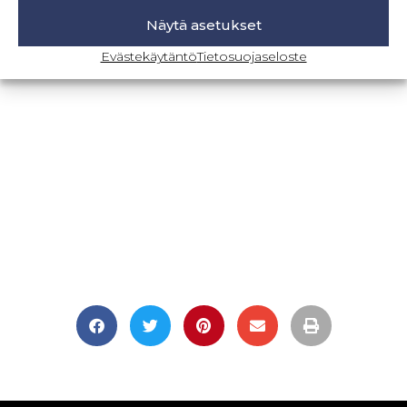
Näytä asetukset
BLOGI-SIVULLE
Evästekäytäntö
Tietosuojaseloste