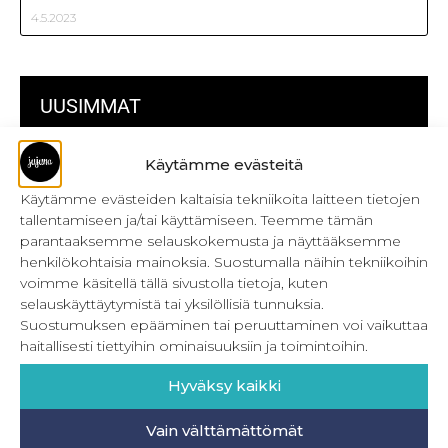
4.5.2023
UUSIMMAT
Käytämme evästeitä
Kulmikas pussukka kaava Särmä
Käytämme evästeiden kaltaisia tekniikoita laitteen tietojen
Bokserikuminauhan ompelu
tallentamiseen ja/tai käyttämiseen. Teemme tämän
parantaaksemme selauskokemusta ja näyttääksemme
Metrivetoketjun käyttö
henkilökohtaisia mainoksia. Suostumalla näihin tekniikoihin
Metrivetoketjun lukon pujottaminen
voimme käsitellä tällä sivustolla tietoja, kuten
selauskäyttäytymistä tai yksilöllisiä tunnuksia.
Onnistu joustavien vaatteiden ompelussa
Suostumuksen epääminen tai peruuttaminen voi vaikuttaa
haitallisesti tiettyihin ominaisuuksiin ja toimintoihin.
Laakasauman ompelu saumurilla
Hyväksy kaikki
Jujunan ompelubingo heinä-joulukuulle
Vain välttämättömät
Retkeilyhousujen materiaalit ja tarvikkeet