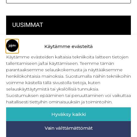
UUSIMMAT
Kulmikas pussukka kaava Särmä
Käytämme evästeitä
Bokserikuminauhan ompelu
Käytämme evästeiden kaltaisia tekniikoita laitteen tietojen
tallentamiseen ja/tai käyttämiseen. Teemme tämän
Metrivetoketjun käyttö
parantaaksemme selauskokemusta ja näyttääksemme
henkilökohtaisia mainoksia. Suostumalla näihin tekniikoihin
Metrivetoketjun lukon pujottaminen
voimme käsitellä tällä sivustolla tietoja, kuten
selauskäyttäytymistä tai yksilöllisiä tunnuksia.
Onnistu joustavien vaatteiden ompelussa
Suostumuksen epääminen tai peruuttaminen voi vaikuttaa
Laakasauman ompelu saumurilla
haitallisesti tiettyihin ominaisuuksiin ja toimintoihin.
Jujunan ompelubingo heinä-joulukuulle
Hyväksy kaikki
Retkeilyhousujen materiaalit ja tarvikkeet
Vain välttämättömät