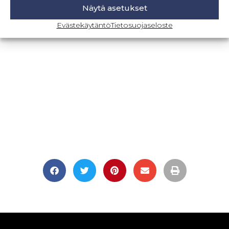
Näytä asetukset
BLOGI-SIVULLE
Evästekäytäntö
Tietosuojaseloste