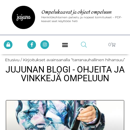
Ompelukaavat ja ohjeet ompeluun
Henkilökohtainen palvelu ja nopeat toimitukset – PDF-
kaavat saat käyttöösi heti
0
Etusivu
/ Kirjoitukset avainsanalla “tarranauhallinen hihansuu”
JUJUNAN BLOGI - OHJEITA JA
VINKKEJÄ OMPELUUN