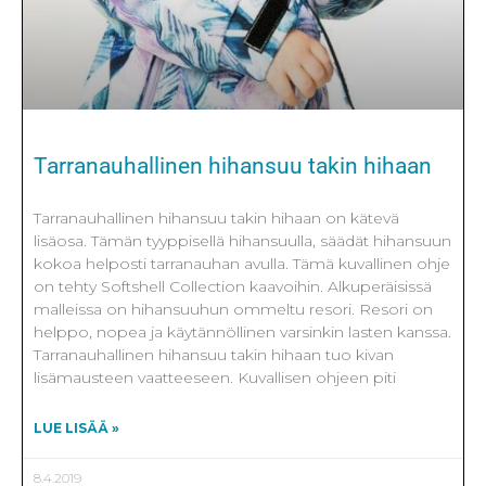
Tarranauhallinen hihansuu takin hihaan
Tarranauhallinen hihansuu takin hihaan on kätevä
lisäosa. Tämän tyyppisellä hihansuulla, säädät hihansuun
kokoa helposti tarranauhan avulla. Tämä kuvallinen ohje
on tehty Softshell Collection kaavoihin. Alkuperäisissä
malleissa on hihansuuhun ommeltu resori. Resori on
helppo, nopea ja käytännöllinen varsinkin lasten kanssa.
Tarranauhallinen hihansuu takin hihaan tuo kivan
lisämausteen vaatteeseen. Kuvallisen ohjeen piti
LUE LISÄÄ »
8.4.2019