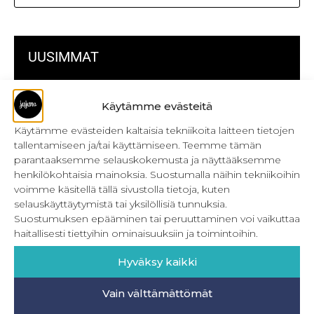
UUSIMMAT
Kulmikas pussukka kaava Särmä
Käytämme evästeitä
Bokserikuminauhan ompelu
Käytämme evästeiden kaltaisia tekniikoita laitteen tietojen
tallentamiseen ja/tai käyttämiseen. Teemme tämän
Metrivetoketjun käyttö
parantaaksemme selauskokemusta ja näyttääksemme
henkilökohtaisia mainoksia. Suostumalla näihin tekniikoihin
Metrivetoketjun lukon pujottaminen
voimme käsitellä tällä sivustolla tietoja, kuten
selauskäyttäytymistä tai yksilöllisiä tunnuksia.
Onnistu joustavien vaatteiden ompelussa
Suostumuksen epääminen tai peruuttaminen voi vaikuttaa
Laakasauman ompelu saumurilla
haitallisesti tiettyihin ominaisuuksiin ja toimintoihin.
Jujunan ompelubingo heinä-joulukuulle
Hyväksy kaikki
Retkeilyhousujen materiaalit ja tarvikkeet
Vain välttämättömät