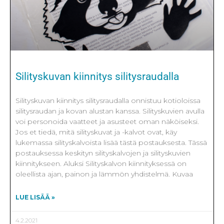
Silityskuvan kiinnitys silitysraudalla
Silityskuvan kiinnitys silitysraudalla onnistuu kotioloissa
silitysraudan ja kovan alustan kanssa. Silityskuvien avulla
voi personoida vaatteet ja asusteet oman näköiseksi.
Jos et tiedä, mitä silityskuvat ja -kalvot ovat, käy
lukemassa silityskalvoista lisää tästä postauksesta. Tässä
postauksessa keskityn silityskalvojen ja silityskuvien
kiinnitykseen. Aluksi Silityskalvon kiinnityksessä on
oleellista ajan, painon ja lämmön yhdistelmä. Kuvaa
LUE LISÄÄ »
4.2.2021