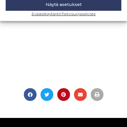
Näytä asetukset
BLOGI-SIVULLE
Evästekäytäntö
Tietosuojaseloste