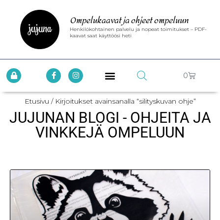
Ompelukaavat ja ohjeet ompeluun
Henkilökohtainen palvelu ja nopeat toimitukset – PDF-
kaavat saat käyttöösi heti
0
Etusivu
/ Kirjoitukset avainsanalla “silityskuvan ohje”
JUJUNAN BLOGI - OHJEITA JA
VINKKEJÄ OMPELUUN