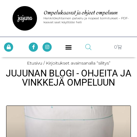
Ompelukaavat ja ohjeet ompeluun
Henkilökohtainen palvelu ja nopeat toimitukset – PDF-
kaavat saat käyttöösi heti
0
Etusivu
/ Kirjoitukset avainsanalla “silitys”
JUJUNAN BLOGI - OHJEITA JA
VINKKEJÄ OMPELUUN