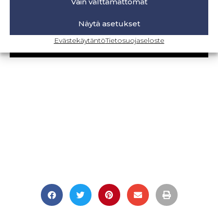
Vain välttämättömät
Retkeilyhousujen materiaalit ja tarvikkeet
Näytä asetukset
Evästekäytäntö
Tietosuojaseloste
BLOGI-SIVULLE