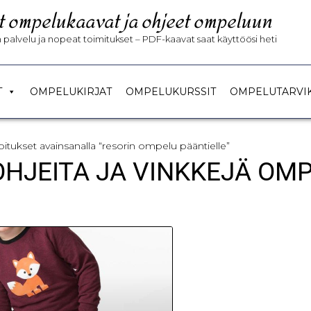
t ompelukaavat ja ohjeet ompeluun
palvelu ja nopeat toimitukset – PDF-kaavat saat käyttöösi heti
T
OMPELUKIRJAT
OMPELUKURSSIT
OMPELUTARVI
joitukset avainsanalla “resorin ompelu pääntielle”
 OHJEITA JA VINKKEJÄ OM