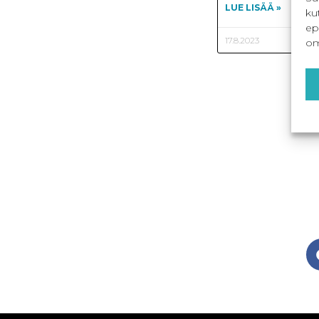
LUE LISÄÄ »
ku
ep
17.8.2023
om