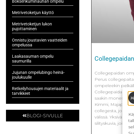
Bokserikuminauhan ompelu
Metrivetoketjun käyttö
Metrivetoketjun lukon
pujottaminen
Onnistu joustavien vaatteiden
ompelussa
Laakasauman ompelu
Collegepaida
saumurilla
Jujunan ompelubingo heinä-
Collegepaidan omp
joulukuulle
Perus collegepait
ompeleekin pelkäll
Retkeilyhousujen materiaalit ja
Collegepaidan kank
tarvikkeet
saakin monesta eri
Kimmi, Majapuu) 
collegesta, jonka 
Kä
BLOGI-SIVULLE
välissä. Yksivärisee
ta
silityskuvia, joita on
se
Su