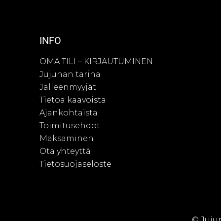
INFO
OMA TILI – KIRJAUTUMINEN
Jujunan tarina
Jälleenmyyjät
Tietoa kaavoista
Ajankohtaista
Toimitusehdot
Maksaminen
Ota yhteyttä
Tietosuojaseloste
© Juju