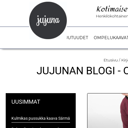
Kotimaise
Henkilökohtainen 
UUTUUDET
OMPELUKAAVA
Etusivu
/ Kir
JUJUNAN BLOGI -
UUSIMMAT
Kulmikas pussukka kaava Särmä