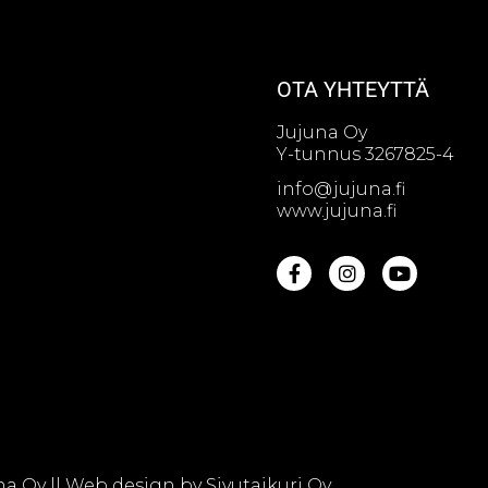
OTA YHTEYTTÄ
Jujuna Oy
Y-tunnus 3267825-4
info@jujuna.fi
www.jujuna.fi
na Oy || Web design by
Sivutaikuri Oy