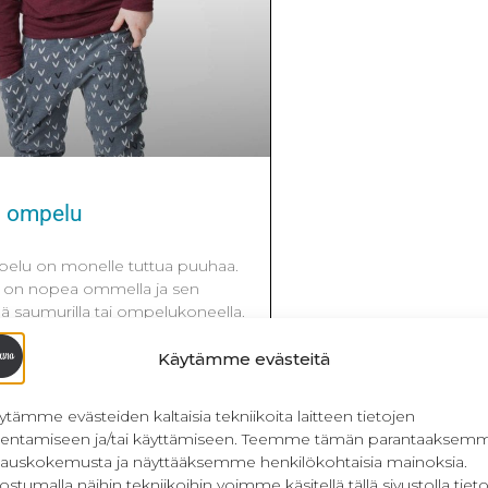
n ompelu
elu on monelle tuttua puuhaa.
a on nopea ommella ja sen
ä saumurilla tai ompelukoneella.
aaksi sopii joustocollege, jota
 paikasta (esim. Myllymuksut,
Käytämme evästeitä
Pidän itse hieman paksummasta
neliöpaino huitelee 250-300 g
ytämme evästeiden kaltaisia tekniikoita laitteen tietojen
n collegepaitaan voi kiinnittää
llentamiseen ja/tai käyttämiseen. Teemme tämän parantaaksem
 saatavilla
lauskokemusta ja näyttääksemme henkilökohtaisia mainoksia.
ostumalla näihin tekniikoihin voimme käsitellä tällä sivustolla tieto