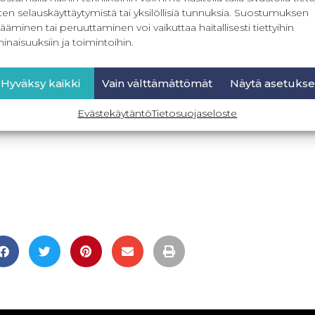
ten selauskäyttäytymistä tai yksilöllisiä tunnuksia. Suostumuksen
ääminen tai peruuttaminen voi vaikuttaa haitallisesti tiettyihin
inaisuuksiin ja toimintoihin.
Hyväksy kaikki
Vain välttämättömät
Näytä asetukse
Evästekäytäntö
Tietosuojaseloste