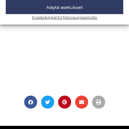
Näytä asetukset
BLOGI-SIVULLE
Evästekäytäntö
Tietosuojaseloste