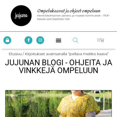
Ompelukaavat ja ohjeet ompeluun
Henkilökohtainen palvelu ja nopeat toimitukset – PDF-
kaavat saat käyttöösi heti
0
Etusivu
/ Kirjoitukset avainsanalla “pellava mekko kaava”
JUJUNAN BLOGI - OHJEITA JA
VINKKEJÄ OMPELUUN