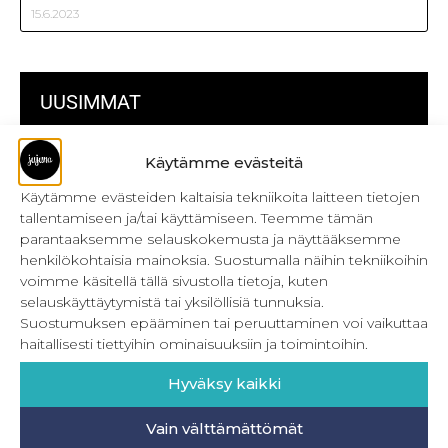
15.6.2023
UUSIMMAT
Kulmikas pussukka kaava Särmä
Käytämme evästeitä
Käytämme evästeiden kaltaisia tekniikoita laitteen tietojen
Bokserikuminauhan ompelu
tallentamiseen ja/tai käyttämiseen. Teemme tämän
Metrivetoketjun käyttö
parantaaksemme selauskokemusta ja näyttääksemme
henkilökohtaisia mainoksia. Suostumalla näihin tekniikoihin
Metrivetoketjun lukon pujottaminen
voimme käsitellä tällä sivustolla tietoja, kuten
selauskäyttäytymistä tai yksilöllisiä tunnuksia.
Onnistu joustavien vaatteiden ompelussa
Suostumuksen epääminen tai peruuttaminen voi vaikuttaa
haitallisesti tiettyihin ominaisuuksiin ja toimintoihin.
Laakasauman ompelu saumurilla
Hyväksy kaikki
Jujunan ompelubingo heinä-joulukuulle
Retkeilyhousujen materiaalit ja tarvikkeet
Vain välttämättömät