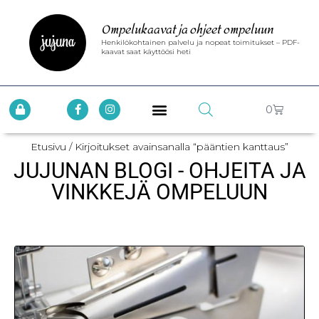
Ompelukaavat ja ohjeet ompeluun
Henkilökohtainen palvelu ja nopeat toimitukset – PDF-
kaavat saat käyttöösi heti
0
Etusivu
/ Kirjoitukset avainsanalla “pääntien kanttaus”
JUJUNAN BLOGI - OHJEITA JA
VINKKEJÄ OMPELUUN