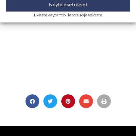
Näytä asetukset
BLOGI-SIVULLE
Evästekäytäntö
Tietosuojaseloste