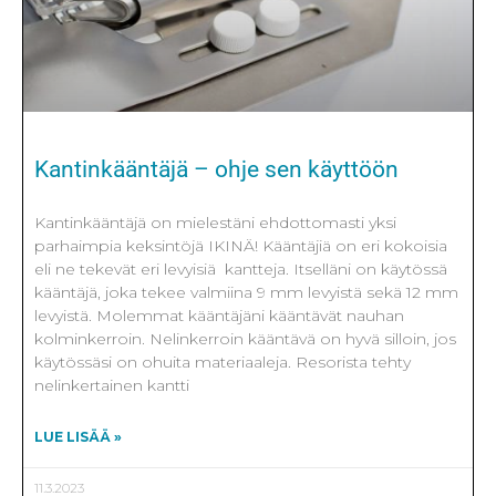
Kantinkääntäjä – ohje sen käyttöön
Kantinkääntäjä on mielestäni ehdottomasti yksi
parhaimpia keksintöjä IKINÄ! Kääntäjiä on eri kokoisia
eli ne tekevät eri levyisiä kantteja. Itselläni on käytössä
kääntäjä, joka tekee valmiina 9 mm levyistä sekä 12 mm
levyistä. Molemmat kääntäjäni kääntävät nauhan
kolminkerroin. Nelinkerroin kääntävä on hyvä silloin, jos
käytössäsi on ohuita materiaaleja. Resorista tehty
nelinkertainen kantti
LUE LISÄÄ »
11.3.2023