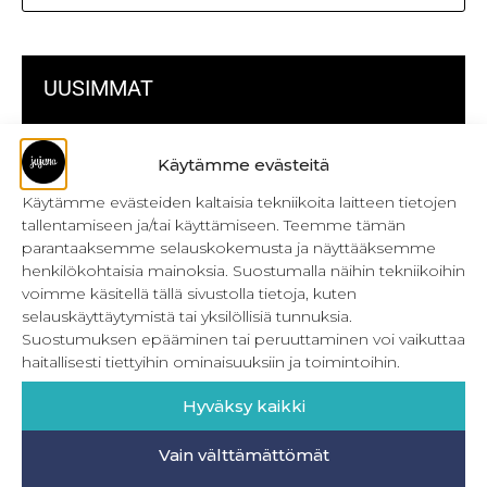
UUSIMMAT
Kulmikas pussukka kaava Särmä
Käytämme evästeitä
Bokserikuminauhan ompelu
Käytämme evästeiden kaltaisia tekniikoita laitteen tietojen
tallentamiseen ja/tai käyttämiseen. Teemme tämän
Metrivetoketjun käyttö
parantaaksemme selauskokemusta ja näyttääksemme
henkilökohtaisia mainoksia. Suostumalla näihin tekniikoihin
Metrivetoketjun lukon pujottaminen
voimme käsitellä tällä sivustolla tietoja, kuten
selauskäyttäytymistä tai yksilöllisiä tunnuksia.
Onnistu joustavien vaatteiden ompelussa
Suostumuksen epääminen tai peruuttaminen voi vaikuttaa
Laakasauman ompelu saumurilla
haitallisesti tiettyihin ominaisuuksiin ja toimintoihin.
Jujunan ompelubingo heinä-joulukuulle
Hyväksy kaikki
Retkeilyhousujen materiaalit ja tarvikkeet
Vain välttämättömät