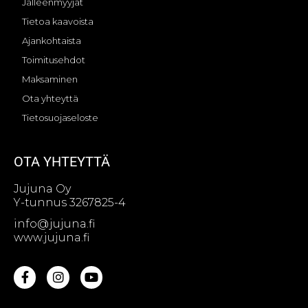
Jälleenmyyjät
Tietoa kaavoista
Ajankohtaista
Toimitusehdot
Maksaminen
Ota yhteyttä
Tietosuojaseloste
OTA YHTEYTTÄ
Jujuna Oy
Y-tunnus 3267825-4
info@jujuna.fi
www.jujuna.fi