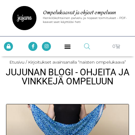
Ompelukaavat ja ohjeet ompeluun
Henkilökohtainen palvelu ja nopeat toimitukset – PDF-
kaavat saat käyttöösi heti
0
Etusivu
/ Kirjoitukset avainsanalla “naisten ompelukaava”
JUJUNAN BLOGI - OHJEITA JA
VINKKEJÄ OMPELUUN