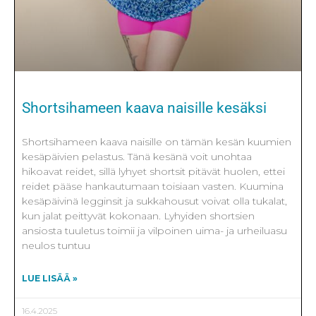
Shortsihameen kaava naisille kesäksi
Shortsihameen kaava naisille on tämän kesän kuumien
kesäpäivien pelastus. Tänä kesänä voit unohtaa
hikoavat reidet, sillä lyhyet shortsit pitävät huolen, ettei
reidet pääse hankautumaan toisiaan vasten. Kuumina
kesäpäivinä legginsit ja sukkahousut voivat olla tukalat,
kun jalat peittyvät kokonaan. Lyhyiden shortsien
ansiosta tuuletus toimii ja vilpoinen uima- ja urheiluasu
neulos tuntuu
LUE LISÄÄ »
16.4.2025